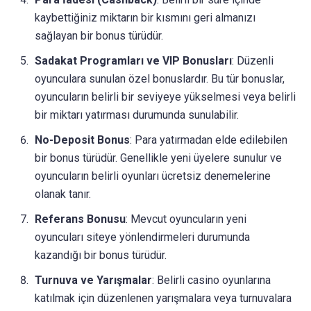
kaybettiğiniz miktarın bir kısmını geri almanızı
sağlayan bir bonus türüdür.
Sadakat Programları ve VIP Bonusları
: Düzenli
oyunculara sunulan özel bonuslardır. Bu tür bonuslar,
oyuncuların belirli bir seviyeye yükselmesi veya belirli
bir miktarı yatırması durumunda sunulabilir.
No-Deposit Bonus
: Para yatırmadan elde edilebilen
bir bonus türüdür. Genellikle yeni üyelere sunulur ve
oyuncuların belirli oyunları ücretsiz denemelerine
olanak tanır.
Referans Bonusu
: Mevcut oyuncuların yeni
oyuncuları siteye yönlendirmeleri durumunda
kazandığı bir bonus türüdür.
Turnuva ve Yarışmalar
: Belirli casino oyunlarına
katılmak için düzenlenen yarışmalara veya turnuvalara