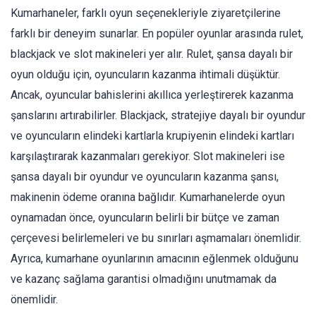
Kumarhaneler, farklı oyun seçenekleriyle ziyaretçilerine
farklı bir deneyim sunarlar. En popüler oyunlar arasında rulet,
blackjack ve slot makineleri yer alır. Rulet, şansa dayalı bir
oyun olduğu için, oyuncuların kazanma ihtimali düşüktür.
Ancak, oyuncular bahislerini akıllıca yerleştirerek kazanma
şanslarını artırabilirler. Blackjack, stratejiye dayalı bir oyundur
ve oyuncuların elindeki kartlarla krupiyenin elindeki kartları
karşılaştırarak kazanmaları gerekiyor. Slot makineleri ise
şansa dayalı bir oyundur ve oyuncuların kazanma şansı,
makinenin ödeme oranına bağlıdır. Kumarhanelerde oyun
oynamadan önce, oyuncuların belirli bir bütçe ve zaman
çerçevesi belirlemeleri ve bu sınırları aşmamaları önemlidir.
Ayrıca, kumarhane oyunlarının amacının eğlenmek olduğunu
ve kazanç sağlama garantisi olmadığını unutmamak da
önemlidir.