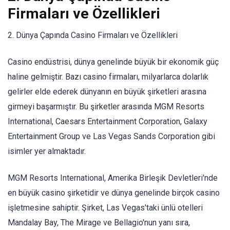
Firmaları ve Özellikleri
2. Dünya Çapında Casino Firmaları ve Özellikleri
Casino endüstrisi, dünya genelinde büyük bir ekonomik güç
haline gelmiştir. Bazı casino firmaları, milyarlarca dolarlık
gelirler elde ederek dünyanın en büyük şirketleri arasına
girmeyi başarmıştır. Bu şirketler arasında MGM Resorts
International, Caesars Entertainment Corporation, Galaxy
Entertainment Group ve Las Vegas Sands Corporation gibi
isimler yer almaktadır.
MGM Resorts International, Amerika Birleşik Devletleri'nde
en büyük casino şirketidir ve dünya genelinde birçok casino
işletmesine sahiptir. Şirket, Las Vegas'taki ünlü otelleri
Mandalay Bay, The Mirage ve Bellagio'nun yanı sıra,