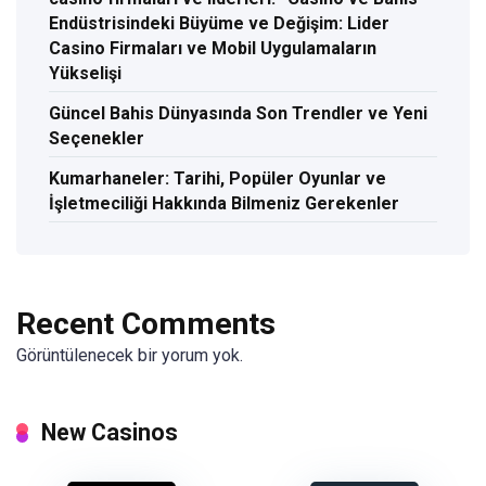
Endüstrisindeki Büyüme ve Değişim: Lider
Casino Firmaları ve Mobil Uygulamaların
Yükselişi
Güncel Bahis Dünyasında Son Trendler ve Yeni
Seçenekler
Kumarhaneler: Tarihi, Popüler Oyunlar ve
İşletmeciliği Hakkında Bilmeniz Gerekenler
Recent Comments
Görüntülenecek bir yorum yok.
New Casinos