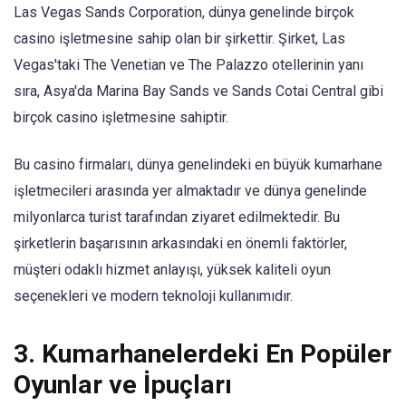
Las Vegas Sands Corporation, dünya genelinde birçok
casino işletmesine sahip olan bir şirkettir. Şirket, Las
Vegas'taki The Venetian ve The Palazzo otellerinin yanı
sıra, Asya'da Marina Bay Sands ve Sands Cotai Central gibi
birçok casino işletmesine sahiptir.
Bu casino firmaları, dünya genelindeki en büyük kumarhane
işletmecileri arasında yer almaktadır ve dünya genelinde
milyonlarca turist tarafından ziyaret edilmektedir. Bu
şirketlerin başarısının arkasındaki en önemli faktörler,
müşteri odaklı hizmet anlayışı, yüksek kaliteli oyun
seçenekleri ve modern teknoloji kullanımıdır.
3. Kumarhanelerdeki En Popüler
Oyunlar ve İpuçları