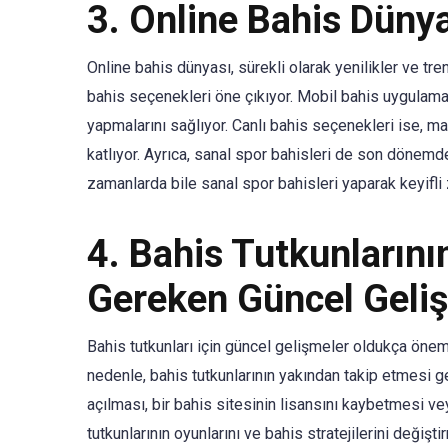
3. Online Bahis Düny
Online bahis dünyası, sürekli olarak yenilikler ve t
bahis seçenekleri öne çıkıyor. Mobil bahis uygulamal
yapmalarını sağlıyor. Canlı bahis seçenekleri ise, 
katlıyor. Ayrıca, sanal spor bahisleri de son dönemd
zamanlarda bile sanal spor bahisleri yaparak keyifli 
4. Bahis Tutkunların
Gereken Güncel Geli
Bahis tutkunları için güncel gelişmeler oldukça önem
nedenle, bahis tutkunlarının yakından takip etmesi ge
açılması, bir bahis sitesinin lisansını kaybetmesi ve
tutkunlarının oyunlarını ve bahis stratejilerini değişt