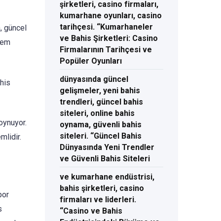
şirketleri, casino firmaları,
kumarhane oyunları, casino
tarihçesi. “Kumarhaneler
, güncel
ve Bahis Şirketleri: Casino
önem
Firmalarının Tarihçesi ve
Popüler Oyunları
dünyasında güncel
ahis
gelişmeler, yeni bahis
trendleri, güncel bahis
siteleri, online bahis
 oynuyor.
oynama, güvenli bahis
siteleri. “Güncel Bahis
mlidir.
Dünyasında Yeni Trendler
ve Güvenli Bahis Siteleri
ve kumarhane endüstrisi,
bahis şirketleri, casino
por
firmaları ve liderleri.
s
“Casino ve Bahis