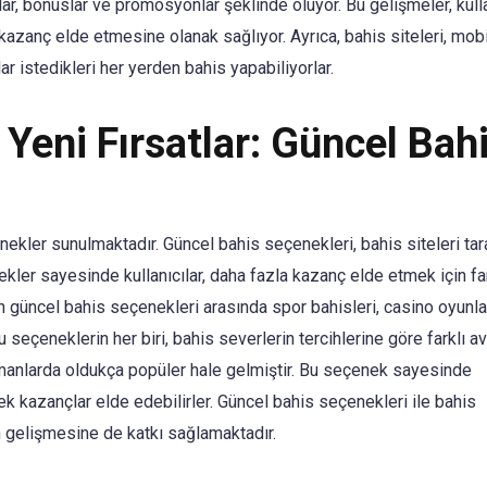
lar, bonuslar ve promosyonlar şeklinde oluyor. Bu gelişmeler, kulla
azanç elde etmesine olanak sağlıyor. Ayrıca, bahis siteleri, mobi
lar istedikleri her yerden bahis yapabiliyorlar.
 Yeni Fırsatlar: Güncel Bah
enekler sunulmaktadır. Güncel bahis seçenekleri, bahis siteleri ta
kler sayesinde kullanıcılar, daha fazla kazanç elde etmek için far
an güncel bahis seçenekleri arasında spor bahisleri, casino oyunlar
 seçeneklerin her biri, bahis severlerin tercihlerine göre farklı av
amanlarda oldukça popüler hale gelmiştir. Bu seçenek sayesinde
k kazançlar elde edebilirler. Güncel bahis seçenekleri ile bahis
 gelişmesine de katkı sağlamaktadır.