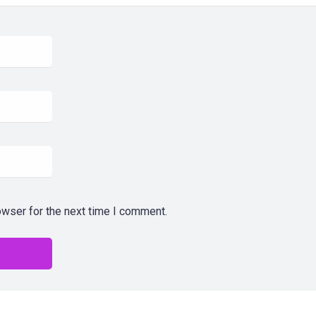
owser for the next time I comment.