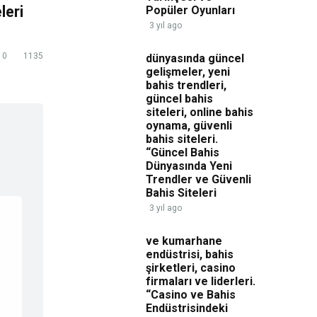
leri
Popüler Oyunları
3 yıl ago
0
1135
dünyasında güncel
gelişmeler, yeni
bahis trendleri,
güncel bahis
siteleri, online bahis
oynama, güvenli
bahis siteleri.
“Güncel Bahis
Dünyasında Yeni
Trendler ve Güvenli
Bahis Siteleri
3 yıl ago
ve kumarhane
endüstrisi, bahis
şirketleri, casino
firmaları ve liderleri.
“Casino ve Bahis
Endüstrisindeki