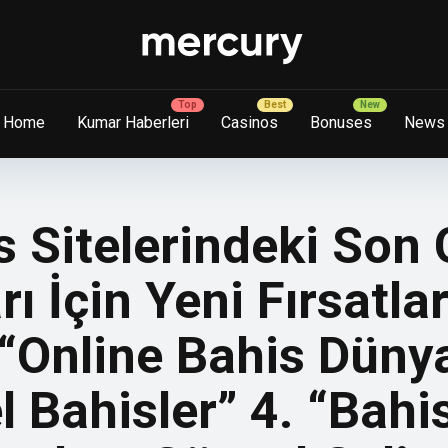
Home
Kumar Haberleri
Casinos
Bonuses
News
s Sitelerindeki Son 
ı İçin Yeni Fırsatla
 “Online Bahis Dün
l Bahisler” 4. “Bahi