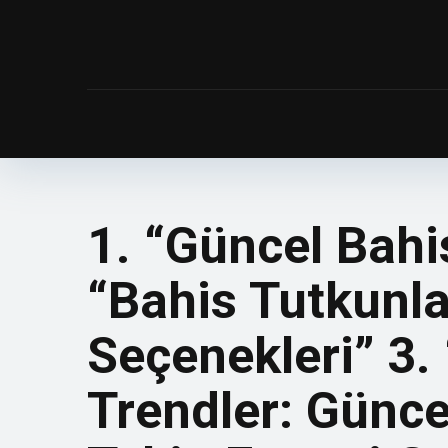
1. “Güncel Bahi
“Bahis Tutkunlar
Seçenekleri” 3.
Trendler: Günce