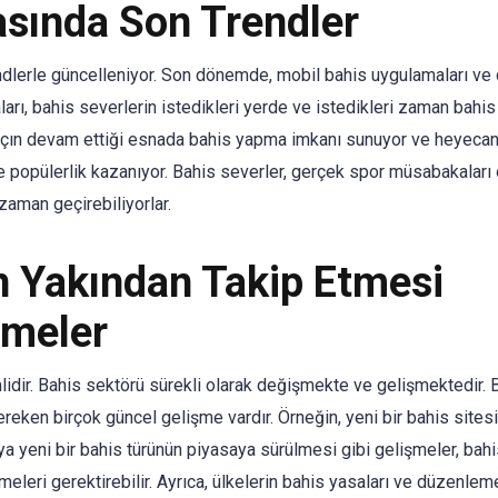
asında Son Trendler
rendlerle güncelleniyor. Son dönemde, mobil bahis uygulamaları ve 
arı, bahis severlerin istedikleri yerde ve istedikleri zaman bahis
maçın devam ettiği esnada bahis yapma imkanı sunuyor ve heyecan
e popülerlik kazanıyor. Bahis severler, gerçek spor müsabakaları
zaman geçirebiliyorlar.
ın Yakından Takip Etmesi
şmeler
lidir. Bahis sektörü sürekli olarak değişmekte ve gelişmektedir. 
reken birçok güncel gelişme vardır. Örneğin, yeni bir bahis sitesi
ya yeni bir bahis türünün piyasaya sürülmesi gibi gelişmeler, bah
irmeleri gerektirebilir. Ayrıca, ülkelerin bahis yasaları ve düzenlem