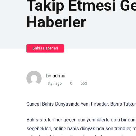
Takip Etmesi G
Haberler
Bahis Haberleri
by
admin
3 yıl ago
0
553
Güncel Bahis Dünyasında Yeni Fırsatlar: Bahis Tutku
Bahis siteleri her geçen gün yeniliklerle dolu bir dü
seçenekleri, online bahis dünyasında son trendler, m