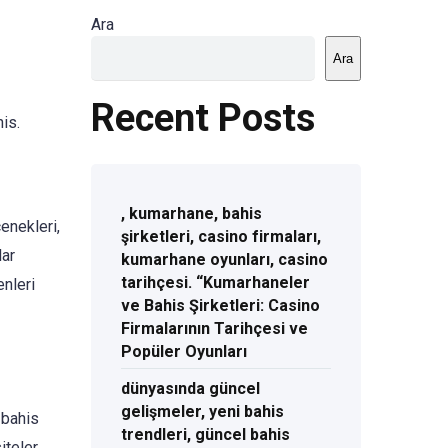
Ara
Ara
Recent Posts
his.
, kumarhane, bahis
enekleri,
şirketleri, casino firmaları,
lar
kumarhane oyunları, casino
tarihçesi. “Kumarhaneler
enleri
ve Bahis Şirketleri: Casino
Firmalarının Tarihçesi ve
Popüler Oyunları
dünyasında güncel
gelişmeler, yeni bahis
 bahis
trendleri, güncel bahis
teler,