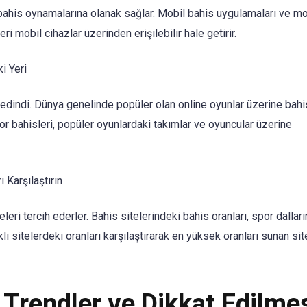
 bahis oynamalarına olanak sağlar. Mobil bahis uygulamaları ve mo
 mobil cihazlar üzerinden erişilebilir hale getirir.
i Yeri
 edindi. Dünya genelinde popüler olan online oyunlar üzerine bahi
or bahisleri, popüler oyunlardaki takımlar ve oyuncular üzerine
 Karşılaştırın
leri tercih ederler. Bahis sitelerindeki bahis oranları, spor dallar
klı sitelerdeki oranları karşılaştırarak en yüksek oranları sunan sit
 Trendler ve Dikkat Edilme