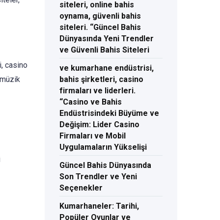
siteleri, online bahis
oynama, güvenli bahis
siteleri. “Güncel Bahis
Dünyasında Yeni Trendler
ve Güvenli Bahis Siteleri
i, casino
ve kumarhane endüstrisi,
e müzik
bahis şirketleri, casino
firmaları ve liderleri.
“Casino ve Bahis
Endüstrisindeki Büyüme ve
Değişim: Lider Casino
Firmaları ve Mobil
Uygulamaların Yükselişi
i
Güncel Bahis Dünyasında
Son Trendler ve Yeni
Seçenekler
Kumarhaneler: Tarihi,
Popüler Oyunlar ve