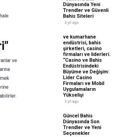
Dünyasında Yeni
Trendler ve Güvenli
 hale
Bahis Siteleri
3 yıl ago
ve kumarhane
i"
endüstrisi, bahis
şirketleri, casino
firmaları ve liderleri.
“Casino ve Bahis
ranlar ve
Endüstrisindeki
arına
Büyüme ve Değişim:
Lider Casino
etmek
Firmaları ve Mobil
erine
Uygulamaların
Yükselişi
bilirler.
3 yıl ago
Güncel Bahis
Dünyasında Son
Trendler ve Yeni
Seçenekler