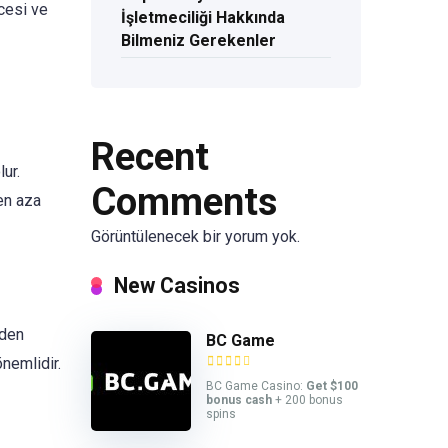
ncesi ve
İşletmeciliği Hakkında
Bilmeniz Gerekenler
Recent
lur.
Comments
 en aza
Görüntülenecek bir yorum yok.
New Casinos
eden
BC Game
nemlidir.
BC Game Casino:
Get $100
bonus cash
+ 200 bonus
spins