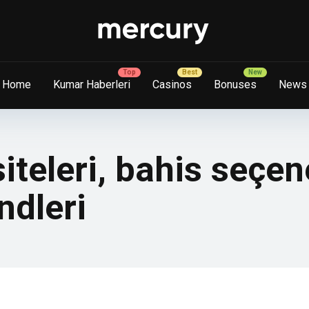
Home
Kumar Haberleri
Casinos
Bonuses
News
iteleri, bahis seçene
ndleri