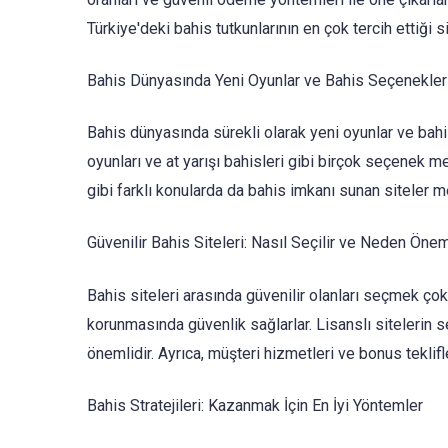
Türkiye'deki bahis tutkunlarının en çok tercih ettiği si
Bahis Dünyasında Yeni Oyunlar ve Bahis Seçenekler
Bahis dünyasında sürekli olarak yeni oyunlar ve bahis
oyunları ve at yarışı bahisleri gibi birçok seçenek me
gibi farklı konularda da bahis imkanı sunan siteler m
Güvenilir Bahis Siteleri: Nasıl Seçilir ve Neden Önem
Bahis siteleri arasında güvenilir olanları seçmek çok
korunmasında güvenlik sağlarlar. Lisanslı sitelerin 
önemlidir. Ayrıca, müşteri hizmetleri ve bonus teklifle
Bahis Stratejileri: Kazanmak İçin En İyi Yöntemler