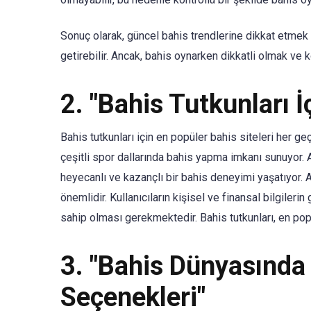
Sonuç olarak, güncel bahis trendlerine dikkat etmek 
getirebilir. Ancak, bahis oynarken dikkatli olmak ve 
2. "Bahis Tutkunları İ
Bahis tutkunları için en popüler bahis siteleri her g
çeşitli spor dallarında bahis yapma imkanı sunuyor. A
heyecanlı ve kazançlı bir bahis deneyimi yaşatıyor. An
önemlidir. Kullanıcıların kişisel ve finansal bilgileri
sahip olması gerekmektedir. Bahis tutkunları, en popül
3. "Bahis Dünyasında
Seçenekleri"