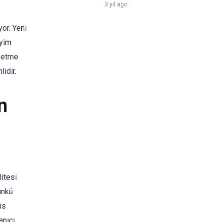
3 yıl ago
or. Yeni
eyim
e etme
idir.
n
itesi
ünkü
is
anıcı