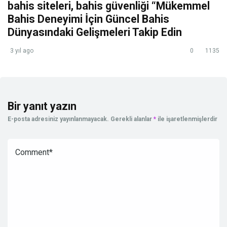
bahis siteleri, bahis güvenliği “Mükemmel
Bahis Deneyimi İçin Güncel Bahis
Dünyasındaki Gelişmeleri Takip Edin
3 yıl ago
0
1135
Bir yanıt yazın
E-posta adresiniz yayınlanmayacak.
Gerekli alanlar
*
ile işaretlenmişlerdir