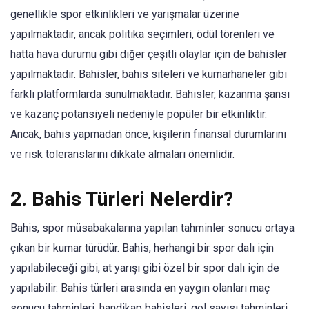
genellikle spor etkinlikleri ve yarışmalar üzerine
yapılmaktadır, ancak politika seçimleri, ödül törenleri ve
hatta hava durumu gibi diğer çeşitli olaylar için de bahisler
yapılmaktadır. Bahisler, bahis siteleri ve kumarhaneler gibi
farklı platformlarda sunulmaktadır. Bahisler, kazanma şansı
ve kazanç potansiyeli nedeniyle popüler bir etkinliktir.
Ancak, bahis yapmadan önce, kişilerin finansal durumlarını
ve risk toleranslarını dikkate almaları önemlidir.
2. Bahis Türleri Nelerdir?
Bahis, spor müsabakalarına yapılan tahminler sonucu ortaya
çıkan bir kumar türüdür. Bahis, herhangi bir spor dalı için
yapılabileceği gibi, at yarışı gibi özel bir spor dalı için de
yapılabilir. Bahis türleri arasında en yaygın olanları maç
sonucu tahminleri, handikap bahisleri, gol sayısı tahminleri