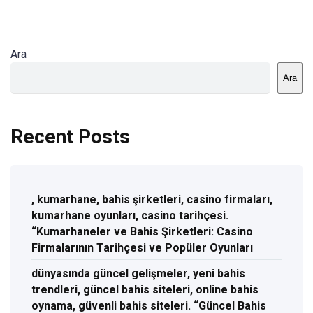
Ara
Ara
Recent Posts
, kumarhane, bahis şirketleri, casino firmaları,
kumarhane oyunları, casino tarihçesi.
“Kumarhaneler ve Bahis Şirketleri: Casino
Firmalarının Tarihçesi ve Popüler Oyunları
dünyasında güncel gelişmeler, yeni bahis
trendleri, güncel bahis siteleri, online bahis
oynama, güvenli bahis siteleri. “Güncel Bahis