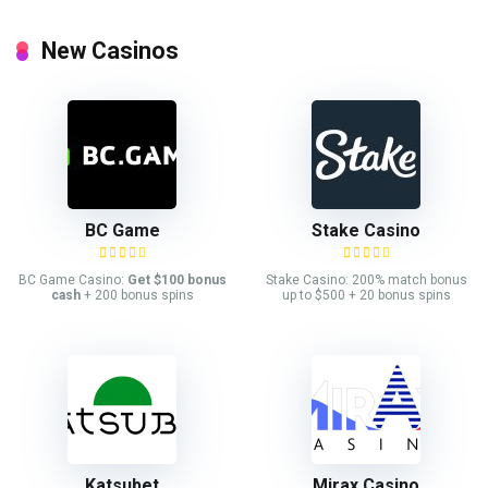
New Casinos
BC Game
Stake Casino
BC Game Casino:
Get $100 bonus
Stake Casino: 200% match bonus
cash
+ 200 bonus spins
up to $500 + 20 bonus spins
Katsubet
Mirax Casino