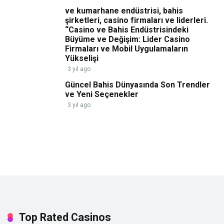
ve kumarhane endüstrisi, bahis
şirketleri, casino firmaları ve liderleri.
“Casino ve Bahis Endüstrisindeki
Büyüme ve Değişim: Lider Casino
Firmaları ve Mobil Uygulamaların
Yükselişi
3 yıl ago
Güncel Bahis Dünyasında Son Trendler
ve Yeni Seçenekler
3 yıl ago
Top Rated Casinos