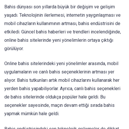
Bahis dünyası son yıllarda büyük bir değişim ve gelişim
yaşadı. Teknolojinin ilerlemesi, internetin yaygınlaşması ve
mobil cihazların kullanımının artması, bahis endüstrisini de
etkiledi. Güncel bahis haberleri ve trendleri incelendiğinde,
online bahis sitelerinde yeni yönelimlerin ortaya çıktığı
görülüyor.
Online bahis sitelerindeki yeni yönelimler arasında, mobil
uygulamaların ve canlı bahis seçeneklerinin artması yer
alıyor. Bahis tutkunları artık mobil cihazlarını kullanarak her
yerden bahis yapabiliyorlar. Ayrıca, canlı bahis seçenekleri
de bahis sitelerinde oldukça popüler hale geldi. Bu
seçenekler sayesinde, maçın devam ettiği sırada bahis
yapmak mümkün hale geldi.
Bahis endüstrisindeki son teknolojik gelişmeler de dikkat