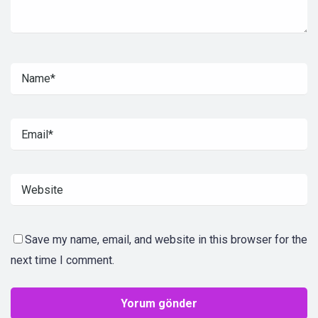
Save my name, email, and website in this browser for the
next time I comment.