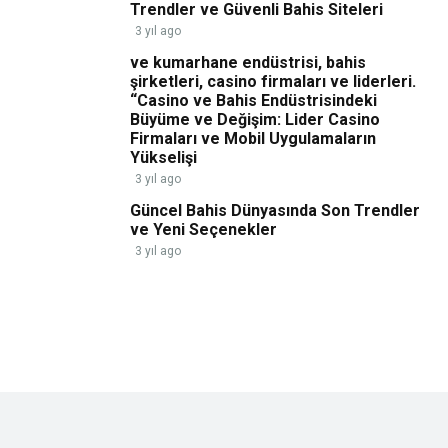
Trendler ve Güvenli Bahis Siteleri
3 yıl ago
ve kumarhane endüstrisi, bahis
şirketleri, casino firmaları ve liderleri.
“Casino ve Bahis Endüstrisindeki
Büyüme ve Değişim: Lider Casino
Firmaları ve Mobil Uygulamaların
Yükselişi
3 yıl ago
Güncel Bahis Dünyasında Son Trendler
ve Yeni Seçenekler
3 yıl ago