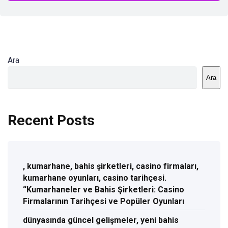
Ara
Ara
Recent Posts
, kumarhane, bahis şirketleri, casino firmaları,
kumarhane oyunları, casino tarihçesi.
“Kumarhaneler ve Bahis Şirketleri: Casino
Firmalarının Tarihçesi ve Popüler Oyunları
dünyasında güncel gelişmeler, yeni bahis