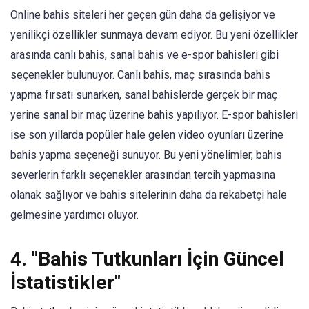
Online bahis siteleri her geçen gün daha da gelişiyor ve
yenilikçi özellikler sunmaya devam ediyor. Bu yeni özellikler
arasında canlı bahis, sanal bahis ve e-spor bahisleri gibi
seçenekler bulunuyor. Canlı bahis, maç sırasında bahis
yapma fırsatı sunarken, sanal bahislerde gerçek bir maç
yerine sanal bir maç üzerine bahis yapılıyor. E-spor bahisleri
ise son yıllarda popüler hale gelen video oyunları üzerine
bahis yapma seçeneği sunuyor. Bu yeni yönelimler, bahis
severlerin farklı seçenekler arasından tercih yapmasına
olanak sağlıyor ve bahis sitelerinin daha da rekabetçi hale
gelmesine yardımcı oluyor.
4. "Bahis Tutkunları İçin Güncel
İstatistikler"