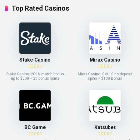
Top Rated Casinos
Stake Casino
Mirax Casino
Stake Casino: 200% match bonus
Mirax Casino: Get 10 no deposit
up to $500 + 20 bonus spins
spins + $100 Bonus
BC Game
Katsubet