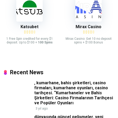
Katsubet
Mirax Casino
1 Free Spin credited for every $1
Mirax Casino: Get 10 no deposit
deposit. Up to $100 +
100 Spins
spins + $100 Bonus
Recent News
, kumarhane, bahis şirketleri, casino
firmaları, kumarhane oyunları, casino
tarihçesi. “Kumarhaneler ve Bahis
Şirketleri: Casino Firmalarının Tarihçesi
ve Popüler Oyunları
3 yıl ago
dünyasında güncel gelişmeler, yeni