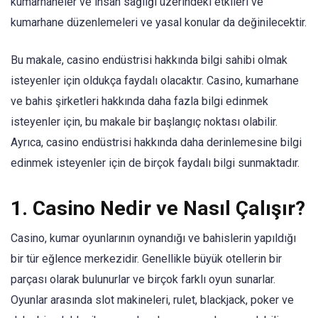
kumarhaneler ve insan sağlığı üzerindeki etkileri ve
kumarhane düzenlemeleri ve yasal konular da değinilecektir.
Bu makale, casino endüstrisi hakkında bilgi sahibi olmak
isteyenler için oldukça faydalı olacaktır. Casino, kumarhane
ve bahis şirketleri hakkında daha fazla bilgi edinmek
isteyenler için, bu makale bir başlangıç noktası olabilir.
Ayrıca, casino endüstrisi hakkında daha derinlemesine bilgi
edinmek isteyenler için de birçok faydalı bilgi sunmaktadır.
1. Casino Nedir ve Nasıl Çalışır?
Casino, kumar oyunlarının oynandığı ve bahislerin yapıldığı
bir tür eğlence merkezidir. Genellikle büyük otellerin bir
parçası olarak bulunurlar ve birçok farklı oyun sunarlar.
Oyunlar arasında slot makineleri, rulet, blackjack, poker ve