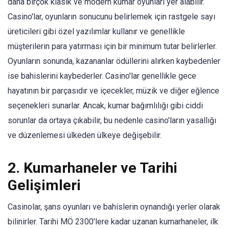
daha birçok klasik ve modern kumar oyunları yer alabilir.
Casino'lar, oyunların sonucunu belirlemek için rastgele sayı
üreticileri gibi özel yazılımlar kullanır ve genellikle
müşterilerin para yatırması için bir minimum tutar belirlerler.
Oyunların sonunda, kazananlar ödüllerini alırken kaybedenler
ise bahislerini kaybederler. Casino'lar genellikle gece
hayatının bir parçasıdır ve içecekler, müzik ve diğer eğlence
seçenekleri sunarlar. Ancak, kumar bağımlılığı gibi ciddi
sorunlar da ortaya çıkabilir, bu nedenle casino'ların yasallığı
ve düzenlemesi ülkeden ülkeye değişebilir.
2. Kumarhaneler ve Tarihi
Gelişimleri
Casinolar, şans oyunları ve bahislerin oynandığı yerler olarak
bilinirler. Tarihi MÖ 2300'lere kadar uzanan kumarhaneler, ilk