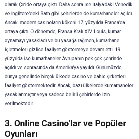
olarak Çin'de ortaya çıktı. Daha sonra ise İtalya'daki Venedik
ve İngiltere'deki Bath gibi şehirlerde de kumarhaneler açıldı.
Ancak, modern casinoların kökeni 17. yüzyılda Fransa'da
ortaya çıktı. O dönemde, Fransa Kralı XIV. Louis, kumar
oynamayı yasakladı ve bu yasağa rağmen, kumarhane
işletmeleri gizlice faaliyet göstermeye devam etti. 19.
yüzyılda ise kumarhaneler Avrupa'nın pek çok şehrinde
açıldı ve sonrasında da Amerika'ya yayıldı. Günümüzde,
dünya genelinde birçok ülkede casino ve bahis şirketleri
faaliyet göstermektedir. Ancak, bazı ülkelerde kumarhaneler
yasaklanmıştır veya sadece belirli şehirlerde izin
verilmektedir.
3. Online Casino'lar ve Popüler
Oyunları