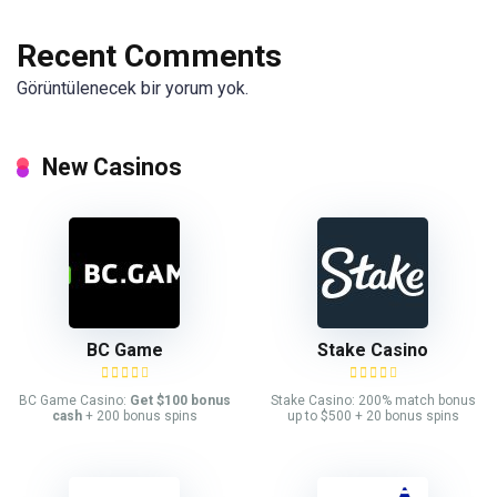
Recent Comments
Görüntülenecek bir yorum yok.
New Casinos
BC Game
Stake Casino
BC Game Casino:
Get $100 bonus
Stake Casino: 200% match bonus
cash
+ 200 bonus spins
up to $500 + 20 bonus spins