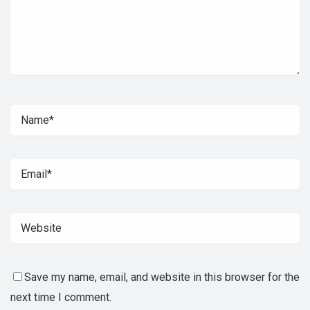
Save my name, email, and website in this browser for the
next time I comment.