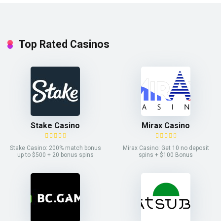
Top Rated Casinos
Stake Casino
Mirax Casino
Stake Casino: 200% match bonus
Mirax Casino: Get 10 no deposit
up to $500 + 20 bonus spins
spins + $100 Bonus