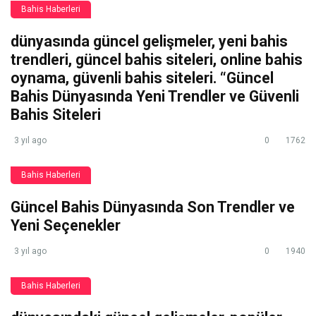
Bahis Haberleri
dünyasında güncel gelişmeler, yeni bahis
trendleri, güncel bahis siteleri, online bahis
oynama, güvenli bahis siteleri. “Güncel
Bahis Dünyasında Yeni Trendler ve Güvenli
Bahis Siteleri
3 yıl ago
0
1762
Bahis Haberleri
Güncel Bahis Dünyasında Son Trendler ve
Yeni Seçenekler
3 yıl ago
0
1940
Bahis Haberleri