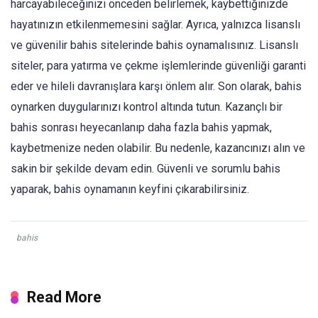
harcayabileceğinizi önceden belirlemek, kaybettiğinizde
hayatınızın etkilenmemesini sağlar. Ayrıca, yalnızca lisanslı
ve güvenilir bahis sitelerinde bahis oynamalısınız. Lisanslı
siteler, para yatırma ve çekme işlemlerinde güvenliği garanti
eder ve hileli davranışlara karşı önlem alır. Son olarak, bahis
oynarken duygularınızı kontrol altında tutun. Kazançlı bir
bahis sonrası heyecanlanıp daha fazla bahis yapmak,
kaybetmenize neden olabilir. Bu nedenle, kazancınızı alın ve
sakin bir şekilde devam edin. Güvenli ve sorumlu bahis
yaparak, bahis oynamanın keyfini çıkarabilirsiniz.
bahis
Read More