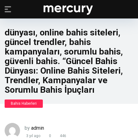
dünyası, online bahis siteleri,
güncel trendler, bahis
kampanyaları, sorumlu bahis,
güvenli bahis. “Güncel Bahis
Dünyası: Online Bahis Siteleri,
Trendler, Kampanyalar ve
Sorumlu Bahis İpuçları
Bahis Haberleri
by
admin
3 yıl ago
0
446