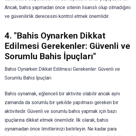
Ancak, bahis yapmadan önce sitenin lisanslı olup olmadığını
ve güvenilirlik derecesini kontrol etmek önemlidir.
4. "Bahis Oynarken Dikkat
Edilmesi Gerekenler: Güvenli ve
Sorumlu Bahis İpuçları"
Bahis Oynarken Dikkat Edilmesi Gerekenler: Güvenli ve
Sorumlu Bahis İpuçları
Bahis oynamak, eğlenceli bir aktivite olabilir ancak aynı
zamanda da sorumlu bir şekilde yapılması gereken bir
aktivitedir. Güvenli ve sorumlu bahis yapmak için bazı
ipuçlarına dikkat etmek önemlidir. İlk olarak, bahis
oynamadan önce limitlerinizi belirleyin. Ne kadar para