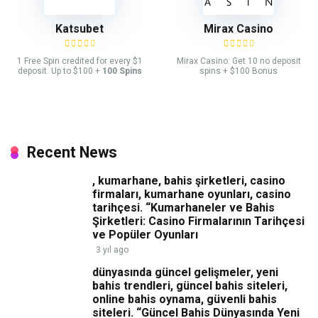
Katsubet
Mirax Casino
1 Free Spin credited for every $1
Mirax Casino: Get 10 no deposit
deposit. Up to $100 +
100 Spins
spins + $100 Bonus
Recent News
, kumarhane, bahis şirketleri, casino
firmaları, kumarhane oyunları, casino
tarihçesi. “Kumarhaneler ve Bahis
Şirketleri: Casino Firmalarının Tarihçesi
ve Popüler Oyunları
3 yıl ago
dünyasında güncel gelişmeler, yeni
bahis trendleri, güncel bahis siteleri,
online bahis oynama, güvenli bahis
siteleri. “Güncel Bahis Dünyasında Yeni