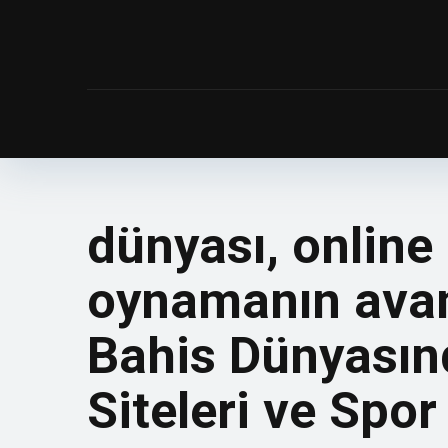
dünyası, online 
oynamanın avant
Bahis Dünyasınd
Siteleri ve Spor