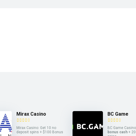
Mirax Casino
BC Game
Mirax Casino: Get 10 no
BC Game Casino
deposit spins + $100 Bonus
bonus cash
+ 20