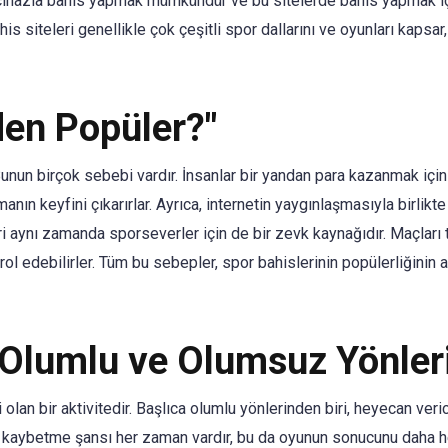
ir cihazla bahis yapmak mümkündür ve bu sitelerde bahis yapmak i
is siteleri genellikle çok çeşitli spor dallarını ve oyunları kapsar
den Popüler?"
. Bunun birçok sebebi vardır. İnsanlar bir yandan para kazanmak içi
nın keyfini çıkarırlar. Ayrıca, internetin yaygınlaşmasıyla birlikt
ri aynı zamanda sporseverler için de bir zevk kaynağıdır. Maçları 
ol edebilirler. Tüm bu sebepler, spor bahislerinin popülerliğinin 
Olumlu ve Olumsuz Yönler
n bir aktivitedir. Başlıca olumlu yönlerinden biri, heyecan veric
kaybetme şansı her zaman vardır, bu da oyunun sonucunu daha h