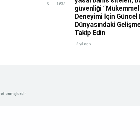
yasal bahis siteleri, b
0
1937
güvenliği “Mükemmel
Deneyimi İçin Güncel
Dünyasındaki Gelişme
Takip Edin
3 yıl ago
aretlenmişlerdir