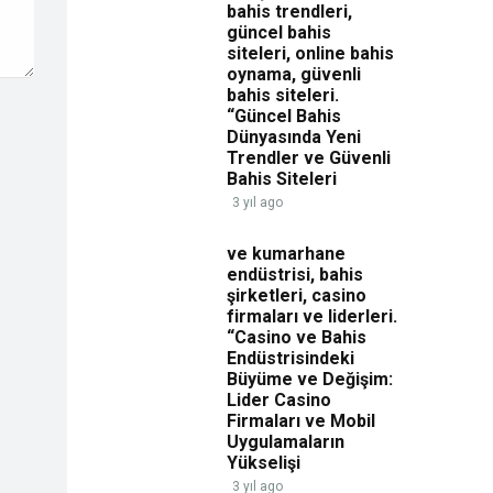
bahis trendleri,
güncel bahis
siteleri, online bahis
oynama, güvenli
bahis siteleri.
“Güncel Bahis
Dünyasında Yeni
Trendler ve Güvenli
Bahis Siteleri
3 yıl ago
ve kumarhane
endüstrisi, bahis
şirketleri, casino
firmaları ve liderleri.
“Casino ve Bahis
Endüstrisindeki
Büyüme ve Değişim:
Lider Casino
Firmaları ve Mobil
Uygulamaların
Yükselişi
3 yıl ago