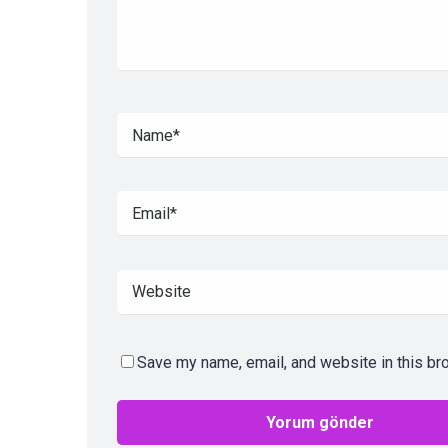
Save my name, email, and website in this br