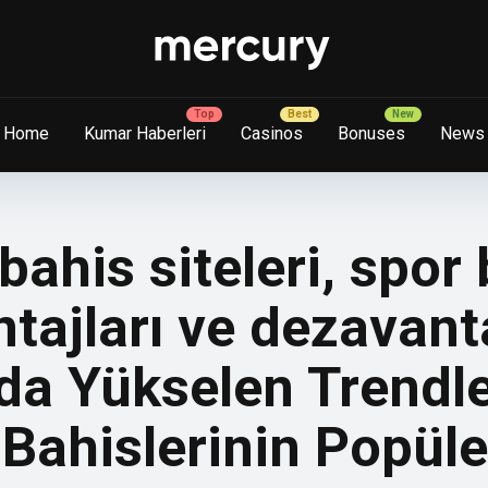
Home
Kumar Haberleri
Casinos
Bonuses
News
bahis siteleri, spor 
ajları ve dezavanta
a Yükselen Trendle
 Bahislerinin Popüle