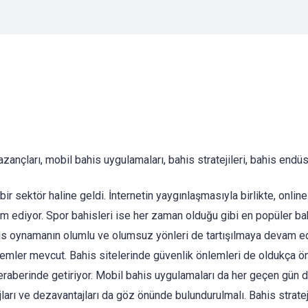
azançları, mobil bahis uygulamaları, bahis stratejileri, bahis endüst
ir sektör haline geldi. İnternetin yaygınlaşmasıyla birlikte, onlin
am ediyor. Spor bahisleri ise her zaman olduğu gibi en popüler ba
is oynamanın olumlu ve olumsuz yönleri de tartışılmaya devam ed
emler mevcut. Bahis sitelerinde güvenlik önlemleri de oldukça ön
eraberinde getiriyor. Mobil bahis uygulamaları da her geçen gün 
ajları ve dezavantajları da göz önünde bulundurulmalı. Bahis stratej