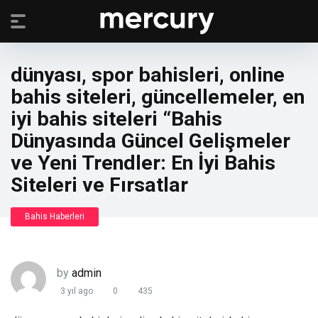
dünyası, spor bahisleri, online
bahis siteleri, güncellemeler, en
iyi bahis siteleri “Bahis
Dünyasında Güncel Gelişmeler
ve Yeni Trendler: En İyi Bahis
Siteleri ve Fırsatlar
Bahis Haberleri
by
admin
3 yıl ago
0
435