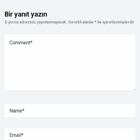
Bir yanıt yazın
E-posta adresiniz yayınlanmayacak.
Gerekli alanlar
*
ile işaretlenmişlerdir