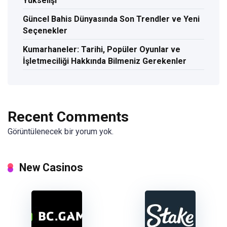
Yükselişi
Güncel Bahis Dünyasında Son Trendler ve Yeni
Seçenekler
Kumarhaneler: Tarihi, Popüler Oyunlar ve
İşletmeciliği Hakkında Bilmeniz Gerekenler
Recent Comments
Görüntülenecek bir yorum yok.
New Casinos