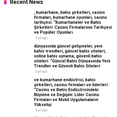
Recent News
, kumarhane, bahis şirketleri, casino
firmaları, kumarhane oyunları, casino
tarihçesi. “Kumarhaneler ve Bahis
Şirketleri: Casino Firmalarının Tarihçesi
ve Popüler Oyunları
3 yıl ago
dünyasında güncel gelişmeler, yeni
bahis trendleri, güncel bahis siteleri,
online bahis oynama, güvenli bahis
siteleri. “Güncel Bahis Dünyasında Yeni
Trendler ve Güvenli Bahis Siteleri
3 yıl ago
ve kumarhane endüstrisi, bahis
şirketleri, casino firmaları ve liderleri.
“Casino ve Bahis Endüstrisindeki
Büyüme ve Değişim: Lider Casino
Firmaları ve Mobil Uygulamaların
Yükselişi
3 yıl ago