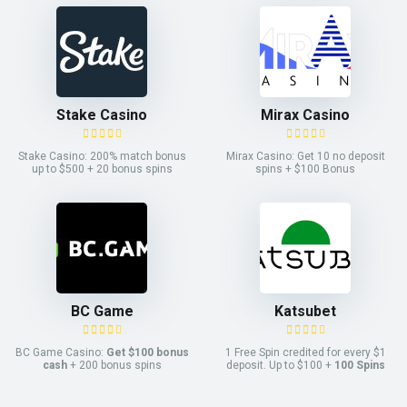
Stake Casino
Mirax Casino
Stake Casino: 200% match bonus
Mirax Casino: Get 10 no deposit
up to $500 + 20 bonus spins
spins + $100 Bonus
BC Game
Katsubet
BC Game Casino:
Get $100 bonus
1 Free Spin credited for every $1
cash
+ 200 bonus spins
deposit. Up to $100 +
100 Spins