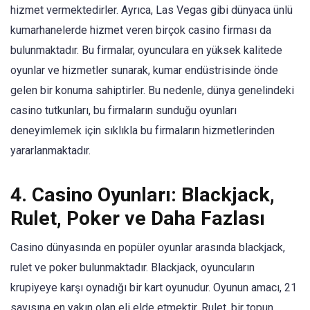
hizmet vermektedirler. Ayrıca, Las Vegas gibi dünyaca ünlü
kumarhanelerde hizmet veren birçok casino firması da
bulunmaktadır. Bu firmalar, oyunculara en yüksek kalitede
oyunlar ve hizmetler sunarak, kumar endüstrisinde önde
gelen bir konuma sahiptirler. Bu nedenle, dünya genelindeki
casino tutkunları, bu firmaların sunduğu oyunları
deneyimlemek için sıklıkla bu firmaların hizmetlerinden
yararlanmaktadır.
4. Casino Oyunları: Blackjack,
Rulet, Poker ve Daha Fazlası
Casino dünyasında en popüler oyunlar arasında blackjack,
rulet ve poker bulunmaktadır. Blackjack, oyuncuların
krupiyeye karşı oynadığı bir kart oyunudur. Oyunun amacı, 21
sayısına en yakın olan eli elde etmektir. Rulet, bir topun