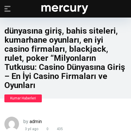
dünyasına giriş, bahis siteleri,
kumarhane oyunları, en iyi
casino firmaları, blackjack,
rulet, poker “Milyonların
Tutkusu: Casino Dünyasına Giriş
– En İyi Casino Firmaları ve
Oyunları
Kumar Haberleri
by
admin
3 yıl ago
0
435