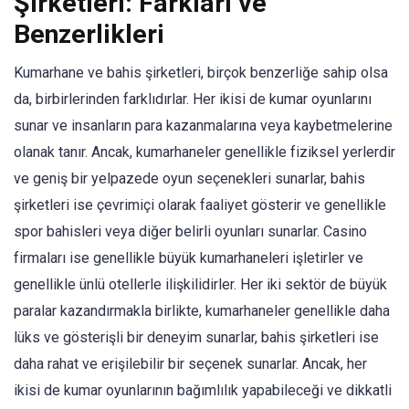
Şirketleri: Farkları ve
Benzerlikleri
Kumarhane ve bahis şirketleri, birçok benzerliğe sahip olsa
da, birbirlerinden farklıdırlar. Her ikisi de kumar oyunlarını
sunar ve insanların para kazanmalarına veya kaybetmelerine
olanak tanır. Ancak, kumarhaneler genellikle fiziksel yerlerdir
ve geniş bir yelpazede oyun seçenekleri sunarlar, bahis
şirketleri ise çevrimiçi olarak faaliyet gösterir ve genellikle
spor bahisleri veya diğer belirli oyunları sunarlar. Casino
firmaları ise genellikle büyük kumarhaneleri işletirler ve
genellikle ünlü otellerle ilişkilidirler. Her iki sektör de büyük
paralar kazandırmakla birlikte, kumarhaneler genellikle daha
lüks ve gösterişli bir deneyim sunarlar, bahis şirketleri ise
daha rahat ve erişilebilir bir seçenek sunarlar. Ancak, her
ikisi de kumar oyunlarının bağımlılık yapabileceği ve dikkatli