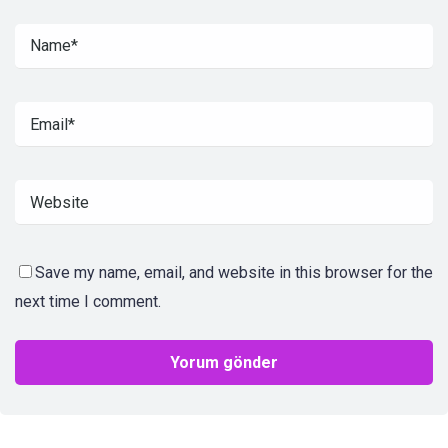
Save my name, email, and website in this browser for the
next time I comment.