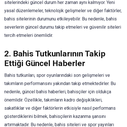
sitelerindeki güncel durum her zaman aynı kalmıyor. Yeni
yasal düzenlemeler, teknolojik gelişmeler ve diğer faktörler,
bahis sitelerinin durumunu etkileyebilir. Bu nedenle, bahis
severlerin güncel durumu takip etmeleri ve güvenilir siteleri
tercih etmeleri önemlidir.
2. Bahis Tutkunlarının Takip
Ettiği Güncel Haberler
Bahis tutkunları, spor oyunlarındaki son gelişmeleri ve
takımların performansını yakından takip etmektedirler. Bu
nedenle, güncel bahis haberleri, bahisçiler için oldukça
önemlidir. Özellikle, takımların kadro değişiklikleri,
sakatlıklar ve diğer faktörlerin etkisiyle nasıl performans
gösterdiklerini bilmek, bahisçilerin kazanma şansını
artırmaktadır. Bu nedenle, bahis siteleri ve spor yayınları