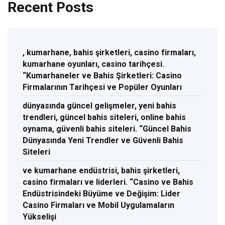
Recent Posts
, kumarhane, bahis şirketleri, casino firmaları,
kumarhane oyunları, casino tarihçesi.
“Kumarhaneler ve Bahis Şirketleri: Casino
Firmalarının Tarihçesi ve Popüler Oyunları
dünyasında güncel gelişmeler, yeni bahis
trendleri, güncel bahis siteleri, online bahis
oynama, güvenli bahis siteleri. “Güncel Bahis
Dünyasında Yeni Trendler ve Güvenli Bahis
Siteleri
ve kumarhane endüstrisi, bahis şirketleri,
casino firmaları ve liderleri. “Casino ve Bahis
Endüstrisindeki Büyüme ve Değişim: Lider
Casino Firmaları ve Mobil Uygulamaların
Yükselişi