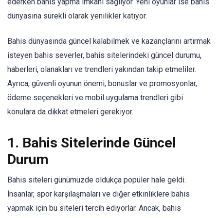
ederken bahis yapma imkanı sağlıyor. Yeni oyunlar ise bahis
dünyasına sürekli olarak yenilikler katıyor.
Bahis dünyasında güncel kalabilmek ve kazançlarını artırmak
isteyen bahis severler, bahis sitelerindeki güncel durumu,
haberleri, olanakları ve trendleri yakından takip etmeliler.
Ayrıca, güvenli oyunun önemi, bonuslar ve promosyonlar,
ödeme seçenekleri ve mobil uygulama trendleri gibi
konulara da dikkat etmeleri gerekiyor.
1. Bahis Sitelerinde Güncel
Durum
Bahis siteleri günümüzde oldukça popüler hale geldi.
İnsanlar, spor karşılaşmaları ve diğer etkinliklere bahis
yapmak için bu siteleri tercih ediyorlar. Ancak, bahis