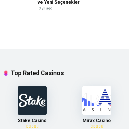
ve Yeni Seçenekler
3 yıl ago
Top Rated Casinos
Stake Casino
Mirax Casino