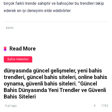
birçok farklı trende sahiptir ve bahisçiler bu trendleri takip
ederek en iyi deneyimi elde edebilirler.
bahis
Read More
Bahis Haberleri
dünyasında güncel gelişmeler, yeni bahis
trendleri, güncel bahis siteleri, online bahis
oynama, güvenli bahis siteleri. “Güncel
Bahis Dünyasında Yeni Trendler ve Güvenli
Bahis Siteleri
3 yıl ago
0
1762