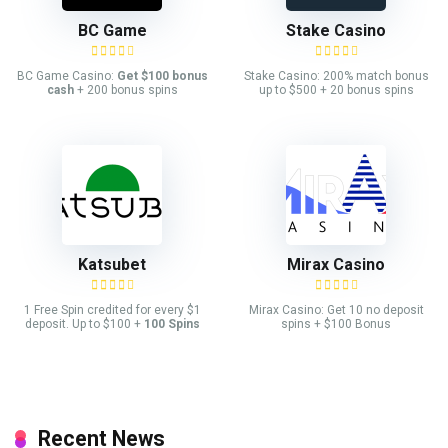
BC Game
Stake Casino
BC Game Casino:
Get $100 bonus
Stake Casino: 200% match bonus
cash
+ 200 bonus spins
up to $500 + 20 bonus spins
Katsubet
Mirax Casino
1 Free Spin credited for every $1
Mirax Casino: Get 10 no deposit
deposit. Up to $100 +
100 Spins
spins + $100 Bonus
Recent News