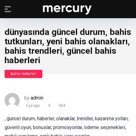
dünyasında güncel durum, bahis
tutkunları, yeni bahis olanakları,
bahis trendleri, güncel bahis
haberleri
Bahis Haberleri
by
admin
3 yıl ago
0
504
, güncel durum, haberler, olanaklar, trendler, kazanma yolları,
güvenli oyun, bonuslar, promosyonlar, ödeme seçenekleri,