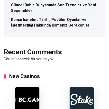
Güncel Bahis Dünyasında Son Trendler ve Yeni
Seçenekler
Kumarhaneler: Tarihi, Popüler Oyunlar ve
İşletmeciliği Hakkında Bilmeniz Gerekenler
Recent Comments
Görüntülenecek bir yorum yok.
New Casinos