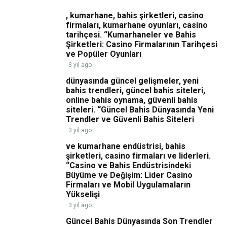
, kumarhane, bahis şirketleri, casino
firmaları, kumarhane oyunları, casino
tarihçesi. “Kumarhaneler ve Bahis
Şirketleri: Casino Firmalarının Tarihçesi
ve Popüler Oyunları
3 yıl ago
dünyasında güncel gelişmeler, yeni
bahis trendleri, güncel bahis siteleri,
online bahis oynama, güvenli bahis
siteleri. “Güncel Bahis Dünyasında Yeni
Trendler ve Güvenli Bahis Siteleri
3 yıl ago
ve kumarhane endüstrisi, bahis
şirketleri, casino firmaları ve liderleri.
“Casino ve Bahis Endüstrisindeki
Büyüme ve Değişim: Lider Casino
Firmaları ve Mobil Uygulamaların
Yükselişi
3 yıl ago
Güncel Bahis Dünyasında Son Trendler