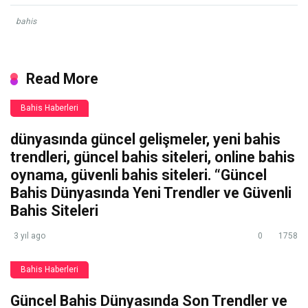
bahis
Read More
Bahis Haberleri
dünyasında güncel gelişmeler, yeni bahis
trendleri, güncel bahis siteleri, online bahis
oynama, güvenli bahis siteleri. “Güncel
Bahis Dünyasında Yeni Trendler ve Güvenli
Bahis Siteleri
3 yıl ago
0
1758
Bahis Haberleri
Güncel Bahis Dünyasında Son Trendler ve