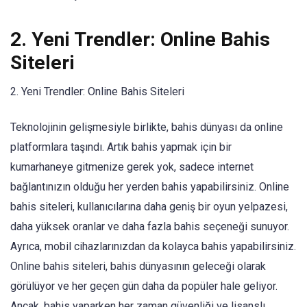
2. Yeni Trendler: Online Bahis
Siteleri
2. Yeni Trendler: Online Bahis Siteleri
Teknolojinin gelişmesiyle birlikte, bahis dünyası da online
platformlara taşındı. Artık bahis yapmak için bir
kumarhaneye gitmenize gerek yok, sadece internet
bağlantınızın olduğu her yerden bahis yapabilirsiniz. Online
bahis siteleri, kullanıcılarına daha geniş bir oyun yelpazesi,
daha yüksek oranlar ve daha fazla bahis seçeneği sunuyor.
Ayrıca, mobil cihazlarınızdan da kolayca bahis yapabilirsiniz.
Online bahis siteleri, bahis dünyasının geleceği olarak
görülüyor ve her geçen gün daha da popüler hale geliyor.
Ancak, bahis yaparken her zaman güvenliği ve lisanslı