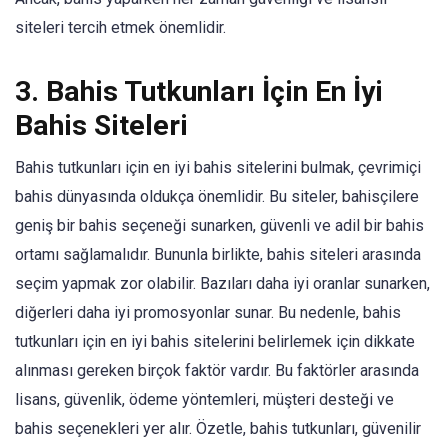
siteleri tercih etmek önemlidir.
3. Bahis Tutkunları İçin En İyi
Bahis Siteleri
Bahis tutkunları için en iyi bahis sitelerini bulmak, çevrimiçi
bahis dünyasında oldukça önemlidir. Bu siteler, bahisçilere
geniş bir bahis seçeneği sunarken, güvenli ve adil bir bahis
ortamı sağlamalıdır. Bununla birlikte, bahis siteleri arasında
seçim yapmak zor olabilir. Bazıları daha iyi oranlar sunarken,
diğerleri daha iyi promosyonlar sunar. Bu nedenle, bahis
tutkunları için en iyi bahis sitelerini belirlemek için dikkate
alınması gereken birçok faktör vardır. Bu faktörler arasında
lisans, güvenlik, ödeme yöntemleri, müşteri desteği ve
bahis seçenekleri yer alır. Özetle, bahis tutkunları, güvenilir