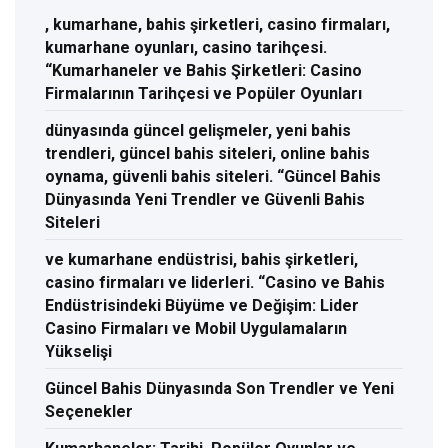
, kumarhane, bahis şirketleri, casino firmaları,
kumarhane oyunları, casino tarihçesi.
“Kumarhaneler ve Bahis Şirketleri: Casino
Firmalarının Tarihçesi ve Popüler Oyunları
dünyasında güncel gelişmeler, yeni bahis
trendleri, güncel bahis siteleri, online bahis
oynama, güvenli bahis siteleri. “Güncel Bahis
Dünyasında Yeni Trendler ve Güvenli Bahis
Siteleri
ve kumarhane endüstrisi, bahis şirketleri,
casino firmaları ve liderleri. “Casino ve Bahis
Endüstrisindeki Büyüme ve Değişim: Lider
Casino Firmaları ve Mobil Uygulamaların
Yükselişi
Güncel Bahis Dünyasında Son Trendler ve Yeni
Seçenekler