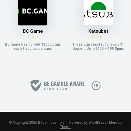
BC Game
Katsubet
BC Game Casino:
Get $100 bonus
1 Free Spin credited for every $1
cash
+ 200 bonus spins
deposit. Up to $100 +
100 Spins
© Copyright 2026 Bitcoin Casinoları | Powered by
WordPress
|
Mercury
Theme