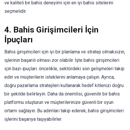
ve kaliteli bir bahis deneyimi için en iyi bahis sitelerini
seçmelidir.
4. Bahis Girişimcileri İçin
İpuçları
Bahis girişimcileri için iyi bir planlama ve strateji olmaksızın,
işlerinin başarılı olması zor olabilir. İşte bahis girişimcileri
için bazı ipuçları: öncelikle, sektördeki son gelişmeleri takip
edin ve müşterilerin isteklerini anlamaya çalışın. Ayrıca,
doğru pazarlama stratejileri kullanarak hedef kitlenizi doğru
bir şekilde belirleyin. Daha da önemlisi, güvenilir bir bahis
platformu oluşturun ve müşterilerinize güvenli bir oyun
ortamı sağlayın. Bu adımları takip ederek, bahis girişimcileri
işlerini başarıya taşıyabilirler.