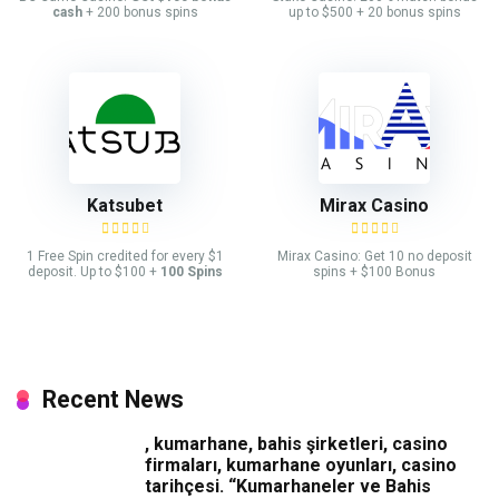
cash
+ 200 bonus spins
up to $500 + 20 bonus spins
Katsubet
Mirax Casino
1 Free Spin credited for every $1
Mirax Casino: Get 10 no deposit
deposit. Up to $100 +
100 Spins
spins + $100 Bonus
Recent News
, kumarhane, bahis şirketleri, casino
firmaları, kumarhane oyunları, casino
tarihçesi. “Kumarhaneler ve Bahis