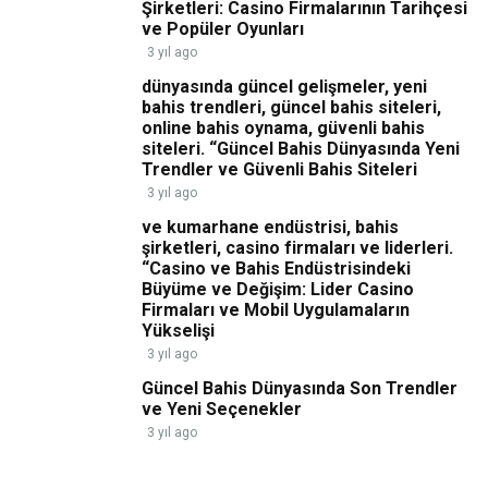
Şirketleri: Casino Firmalarının Tarihçesi
ve Popüler Oyunları
3 yıl ago
dünyasında güncel gelişmeler, yeni
bahis trendleri, güncel bahis siteleri,
online bahis oynama, güvenli bahis
siteleri. “Güncel Bahis Dünyasında Yeni
Trendler ve Güvenli Bahis Siteleri
3 yıl ago
ve kumarhane endüstrisi, bahis
şirketleri, casino firmaları ve liderleri.
“Casino ve Bahis Endüstrisindeki
Büyüme ve Değişim: Lider Casino
Firmaları ve Mobil Uygulamaların
Yükselişi
3 yıl ago
Güncel Bahis Dünyasında Son Trendler
ve Yeni Seçenekler
3 yıl ago