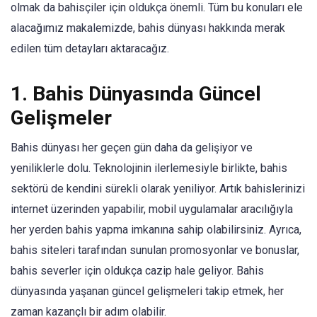
olmak da bahisçiler için oldukça önemli. Tüm bu konuları ele
alacağımız makalemizde, bahis dünyası hakkında merak
edilen tüm detayları aktaracağız.
1. Bahis Dünyasında Güncel
Gelişmeler
Bahis dünyası her geçen gün daha da gelişiyor ve
yeniliklerle dolu. Teknolojinin ilerlemesiyle birlikte, bahis
sektörü de kendini sürekli olarak yeniliyor. Artık bahislerinizi
internet üzerinden yapabilir, mobil uygulamalar aracılığıyla
her yerden bahis yapma imkanına sahip olabilirsiniz. Ayrıca,
bahis siteleri tarafından sunulan promosyonlar ve bonuslar,
bahis severler için oldukça cazip hale geliyor. Bahis
dünyasında yaşanan güncel gelişmeleri takip etmek, her
zaman kazançlı bir adım olabilir.