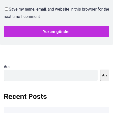
Save my name, email, and website in this browser for the
next time I comment.
Ara
Ara
Recent Posts