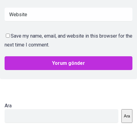
Save my name, email, and website in this browser for the
next time I comment.
Ara
Ara