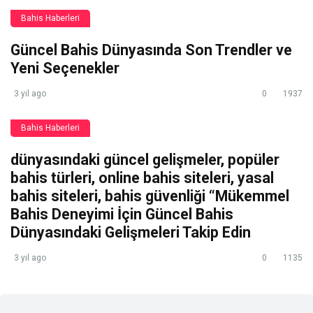
Bahis Haberleri
Güncel Bahis Dünyasında Son Trendler ve
Yeni Seçenekler
3 yıl ago
0
1937
Bahis Haberleri
dünyasındaki güncel gelişmeler, popüler
bahis türleri, online bahis siteleri, yasal
bahis siteleri, bahis güvenliği “Mükemmel
Bahis Deneyimi İçin Güncel Bahis
Dünyasındaki Gelişmeleri Takip Edin
3 yıl ago
0
1135