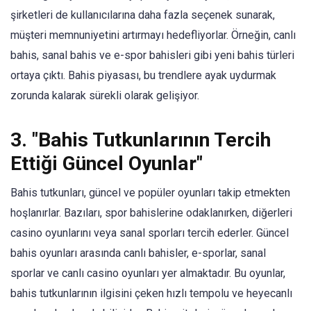
şirketleri de kullanıcılarına daha fazla seçenek sunarak,
müşteri memnuniyetini artırmayı hedefliyorlar. Örneğin, canlı
bahis, sanal bahis ve e-spor bahisleri gibi yeni bahis türleri
ortaya çıktı. Bahis piyasası, bu trendlere ayak uydurmak
zorunda kalarak sürekli olarak gelişiyor.
3. "Bahis Tutkunlarının Tercih
Ettiği Güncel Oyunlar"
Bahis tutkunları, güncel ve popüler oyunları takip etmekten
hoşlanırlar. Bazıları, spor bahislerine odaklanırken, diğerleri
casino oyunlarını veya sanal sporları tercih ederler. Güncel
bahis oyunları arasında canlı bahisler, e-sporlar, sanal
sporlar ve canlı casino oyunları yer almaktadır. Bu oyunlar,
bahis tutkunlarının ilgisini çeken hızlı tempolu ve heyecanlı