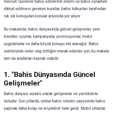
mevcut. Güvenilir bahis sitelerinin önemi ve bahis oynarken
dikkat edilmesi gereken kurallar, bahis tutkunları tarafından
sık sık konuşulan konular arasında yer alıyor.
Bu makalede, bahis dünyasında güncel gelişmeler, yeni
trendler, oyunlar, kampanyalar, promosyonlar, mobil
uygulamalar ve daha birçok konuyu ele alacağız. Bahis
sektöründe neler olup bittiğini merak edenler için, bu makale
tam da aradıkları kaynak olabilir.
1. "Bahis Dünyasında Güncel
Gelişmeler"
Bahis dünyası sürekli olarak gelişmeler ve yeniliklerle
doludur. Son yıllarda, online bahis siteleri sayesinde bahis
yapmak daha kolay ve erişilebilir hale geldi. Mobil cihazlar