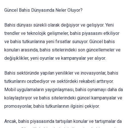
Güncel Bahis Dünyasında Neler Oluyor?
Bahis dünyası sürekli olarak değişiyor ve gelişiyor. Yeni
trendler ve teknolojik gelişmeler, bahis piyasasını etkiliyor
ve bahis tutkunlarına yeni fırsatlar sunuyor. Güncel bahis
konuları arasında, bahis sitelerindeki son güncellemeler ve
değişiklikler, yeni oyunlar ve kampanyalar yer alıyor.
Bahis sektöründe yapılan yenilikler ve inovasyonlar, bahis
tutkunlarını cezbediyor ve sektördeki rekabeti arttırıyor.
Mobil uygulamaların yaygınlaşması, bahis oynamayı daha da
kolaylaştırıyor ve bahis sitelerindeki güncel kampanyalar ve
promosyonlar, bahis tutkunlarının ilgisini çekiyor.
Ancak, bahis piyasasında tartışılan konular ve tartışmalar da