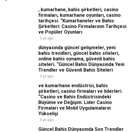
, kumarhane, bahis şirketleri, casino
firmaları, kumarhane oyunları, casino
tarihçesi. “Kumarhaneler ve Bahis
Şirketleri: Casino Firmalarının Tarihçesi
ve Popüler Oyunları
3 yıl ago
dünyasında güncel gelişmeler, yeni
bahis trendleri, güncel bahis siteleri,
online bahis oynama, güvenli bahis
siteleri. “Güncel Bahis Dünyasında Yeni
Trendler ve Güvenli Bahis Siteleri
3 yıl ago
ve kumarhane endüstrisi, bahis
şirketleri, casino firmaları ve liderleri.
“Casino ve Bahis Endüstrisindeki
Büyüme ve Değişim: Lider Casino
Firmaları ve Mobil Uygulamaların
Yükselişi
3 yıl ago
Güncel Bahis Dünyasında Son Trendler