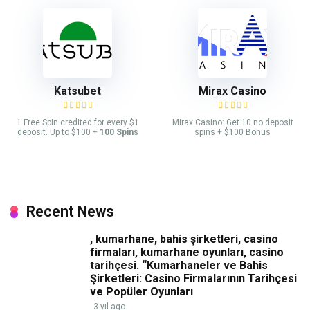
Katsubet
Mirax Casino
1 Free Spin credited for every $1
Mirax Casino: Get 10 no deposit
deposit. Up to $100 +
100 Spins
spins + $100 Bonus
Recent News
, kumarhane, bahis şirketleri, casino
firmaları, kumarhane oyunları, casino
tarihçesi. “Kumarhaneler ve Bahis
Şirketleri: Casino Firmalarının Tarihçesi
ve Popüler Oyunları
3 yıl ago