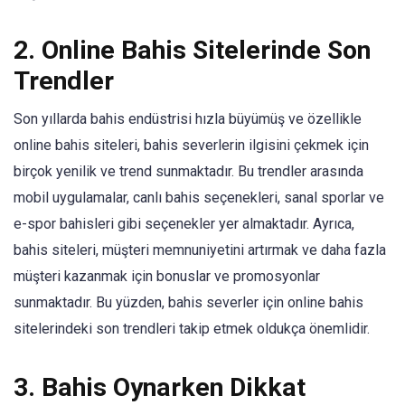
2. Online Bahis Sitelerinde Son
Trendler
Son yıllarda bahis endüstrisi hızla büyümüş ve özellikle
online bahis siteleri, bahis severlerin ilgisini çekmek için
birçok yenilik ve trend sunmaktadır. Bu trendler arasında
mobil uygulamalar, canlı bahis seçenekleri, sanal sporlar ve
e-spor bahisleri gibi seçenekler yer almaktadır. Ayrıca,
bahis siteleri, müşteri memnuniyetini artırmak ve daha fazla
müşteri kazanmak için bonuslar ve promosyonlar
sunmaktadır. Bu yüzden, bahis severler için online bahis
sitelerindeki son trendleri takip etmek oldukça önemlidir.
3. Bahis Oynarken Dikkat