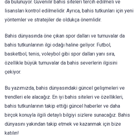
da bulunuyor. Güvenilir bahis siteleri tercih edilmeli ve
lisansları kontrol edilmelidir. Ayrıca, bahis tutkunları için yeni
yöntemler ve stratejiler de oldukça önemlidir.
Bahis dünyasında öne çıkan spor dalları ve turnuvalar da
bahis tutkunlarının ilgi odağı haline geliyor. Futbol,
basketbol, tenis, voleybol gibi spor dalları yanı sıra,
özellikle büyük turnuvalar da bahis severlerin ilgisini
çekiyor.
Bu yazımızda, bahis dünyasındaki güncel gelişmeleri ve
trendleri ele alacağız. En iyi bahis siteleri ve özellikleri,
bahis tutkunlarının takip ettiği güncel haberler ve daha
birçok konuyla ilgili detaylı bilgiyi sizlere sunacağız. Bahis
dünyasını yakından takip etmek ve kazanmak için bize
katılın!