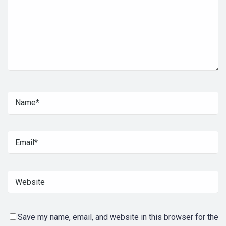
Save my name, email, and website in this browser for the