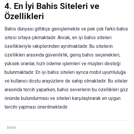
4. En İyi Bahis Siteleri ve
Özellikleri
Bahis dünyası gittikçe genişlemekte ve pek çok farklı bahis
sitesi ortaya çıkmaktadır. Ancak, en iyi bahis siteleri
özellikleriyle rakiplerinden ayrılmaktadır. Bu sitelerin
özellikleri arasında güvenilirlik, geniş bahis seçenekleri,
yüksek oranlar, hızlı ödeme işlemleri ve müşteri desteği
bulunmaktadır. En iyi bahis siteleri ayrıca mobil uyumluluğa
ve kullanıcı dostu arayüzlere de sahip olmaktadır. Bu siteler
arasında tercih yaparken, bahis severlerin bu özellikleri göz
önünde bulundurması ve siteleri karşılaştırarak en uygun
tercihi yapması önerilmektedir.
bahis