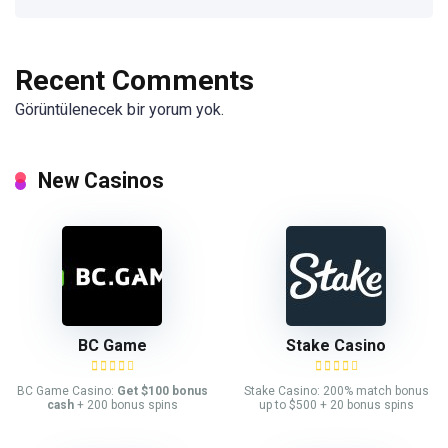
Recent Comments
Görüntülenecek bir yorum yok.
New Casinos
BC Game
Stake Casino
BC Game Casino:
Get $100 bonus
Stake Casino: 200% match bonus
cash
+ 200 bonus spins
up to $500 + 20 bonus spins