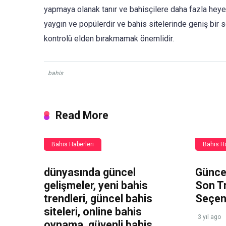
yapmaya olanak tanır ve bahisçilere daha fazla heyeca
yaygın ve popülerdir ve bahis sitelerinde geniş bir
kontrolü elden bırakmamak önemlidir.
bahis
Read More
Bahis Haberleri
Bahis Ha
dünyasında güncel
Günce
gelişmeler, yeni bahis
Son Tr
trendleri, güncel bahis
Seçen
siteleri, online bahis
3 yıl ago
oynama, güvenli bahis