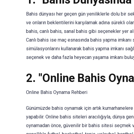
Bahis dünyası her geçen gün yeniliklerle dolu bir sektö
ve onların beklentilerini karşılamak adına sürekli ola
bahis, canlı bahis, sanal bahis gibi seçenekler yer al
Canlı bahis ise maç esnasında bahis yapma imkanı su
simülasyonlarını kullanarak bahis yapma imkanı sağlıy
seçenek ve daha fazla heyecan yaşama imkanı buluy
2. "Online Bahis Oyn
Online Bahis Oynama Rehberi
Günümüzde bahis oynamak için artık kumarhanelere 
yapabilir. Online bahis siteleri aracılığıyla, düny
oynamadan önce, güvenilir bir bahis sitesi seçmek v