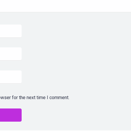
owser for the next time I comment.