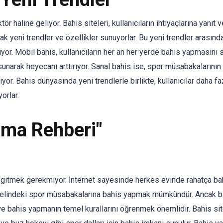
r haline geliyor. Bahis siteleri, kullanıcıların ihtiyaçlarına yanıt
rak yeni trendler ve özellikler sunuyorlar. Bu yeni trendler arasınd
ıyor. Mobil bahis, kullanıcıların her an her yerde bahis yapmasını s
narak heyecanı arttırıyor. Sanal bahis ise, spor müsabakalarının
or. Bahis dünyasında yeni trendlerle birlikte, kullanıcılar daha fa
orlar.
ama Rehberi"
gitmek gerekmiyor. İnternet sayesinde herkes evinde rahatça ba
a genelindeki spor müsabakalarına bahis yapmak mümkündür. Ancak 
e bahis yapmanın temel kurallarını öğrenmek önemlidir. Bahis sit