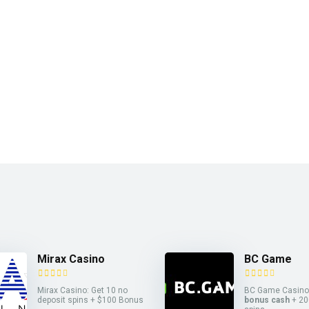
Mirax Casino
BC Game
Mirax Casino: Get 10 no
BC Game Casino
deposit spins + $100 Bonus
bonus cash
+ 20