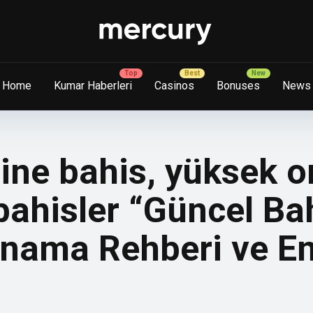
Home
Kumar Haberleri
Casinos
Bonuses
News
ine bahis, yüksek or
 bahisler “Güncel Ba
ynama Rehberi ve E