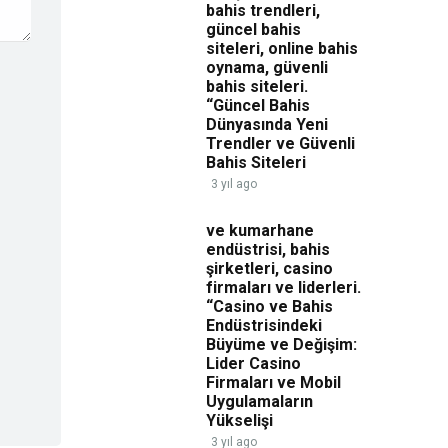
bahis trendleri,
güncel bahis
siteleri, online bahis
oynama, güvenli
bahis siteleri.
“Güncel Bahis
Dünyasında Yeni
Trendler ve Güvenli
Bahis Siteleri
3 yıl ago
ve kumarhane
endüstrisi, bahis
şirketleri, casino
firmaları ve liderleri.
“Casino ve Bahis
Endüstrisindeki
Büyüme ve Değişim:
Lider Casino
Firmaları ve Mobil
Uygulamaların
Yükselişi
3 yıl ago