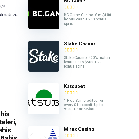
BC Game
kça
 olmak ve
BC Game Casino:
Get $100
bonus cash
+ 200 bonus
spins
Stake Casino
Stake Casino: 200% match
bonus up to $500 + 20
bonus spins
Katsubet
1 Free Spin credited for
every $1 deposit. Up to
$100 +
100 Spins
ahis
teleri,
Mirax Casino
ahis
 Bahis