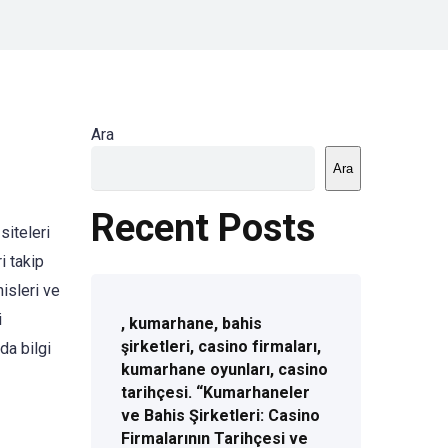
Ara
Ara
Recent Posts
iteleri
i takip
isleri ve
i
, kumarhane, bahis
şirketleri, casino firmaları,
da bilgi
kumarhane oyunları, casino
tarihçesi. “Kumarhaneler
ve Bahis Şirketleri: Casino
Firmalarının Tarihçesi ve