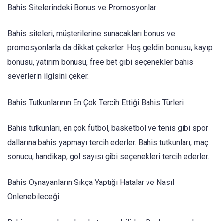
Bahis Sitelerindeki Bonus ve Promosyonlar
Bahis siteleri, müşterilerine sunacakları bonus ve
promosyonlarla da dikkat çekerler. Hoş geldin bonusu, kayıp
bonusu, yatırım bonusu, free bet gibi seçenekler bahis
severlerin ilgisini çeker.
Bahis Tutkunlarının En Çok Tercih Ettiği Bahis Türleri
Bahis tutkunları, en çok futbol, basketbol ve tenis gibi spor
dallarına bahis yapmayı tercih ederler. Bahis tutkunları, maç
sonucu, handikap, gol sayısı gibi seçenekleri tercih ederler.
Bahis Oynayanların Sıkça Yaptığı Hatalar ve Nasıl
Önlenebileceği