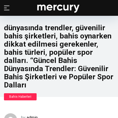
dünyasında trendler, güvenilir
bahis şirketleri, bahis oynarken
dikkat edilmesi gerekenler,
bahis türleri, popüler spor
dalları. “Güncel Bahis
Dünyasında Trendler: Güvenilir
Bahis Şirketleri ve Popüler Spor
Dalları
Bahis Haberleri
by
admin