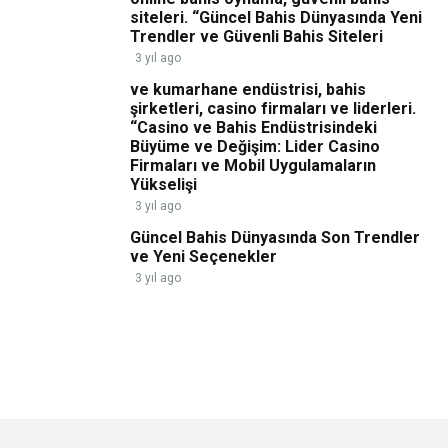
siteleri. “Güncel Bahis Dünyasında Yeni
Trendler ve Güvenli Bahis Siteleri
3 yıl ago
ve kumarhane endüstrisi, bahis
şirketleri, casino firmaları ve liderleri.
“Casino ve Bahis Endüstrisindeki
Büyüme ve Değişim: Lider Casino
Firmaları ve Mobil Uygulamaların
Yükselişi
3 yıl ago
Güncel Bahis Dünyasında Son Trendler
ve Yeni Seçenekler
3 yıl ago