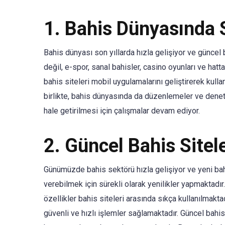
1. Bahis Dünyasında 
Bahis dünyası son yıllarda hızla gelişiyor ve güncel
değil, e-spor, sanal bahisler, casino oyunları ve hat
bahis siteleri mobil uygulamalarını geliştirerek kulla
birlikte, bahis dünyasında da düzenlemeler ve denet
hale getirilmesi için çalışmalar devam ediyor.
2. Güncel Bahis Sitele
Günümüzde bahis sektörü hızla gelişiyor ve yeni bahis 
verebilmek için sürekli olarak yenilikler yapmaktadır
özellikler bahis siteleri arasında sıkça kullanılmaktad
güvenli ve hızlı işlemler sağlamaktadır. Güncel bahis s