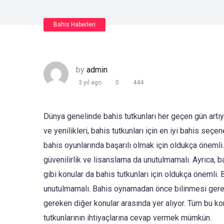
Bahis Haberleri
by
admin
3 yıl ago
0
444
Dünya genelinde bahis tutkunları her geçen gün artıy
ve yenilikleri, bahis tutkunları için en iyi bahis seçen
bahis oyunlarında başarılı olmak için oldukça öneml
güvenilirlik ve lisanslama da unutulmamalı. Ayrıca,
gibi konular da bahis tutkunları için oldukça önemli.
unutulmamalı. Bahis oynamadan önce bilinmesi gerek
gereken diğer konular arasında yer alıyor. Tüm bu ko
tutkunlarının ihtiyaçlarına cevap vermek mümkün.