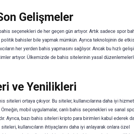
Son Gelişmeler
 bahis seçenekleri de her geçen gün artıyor. Artık sadece spor bah
ta politik bahisler bile yapmak mümkün. Ayrıca teknolojinin de etki
nıcıların her yerden bahis yapmasını sağlıyor. Ancak bu hızlı geliş
imler artıyor. Ülkemizde de bahis sitelerinin yasal düzenlemeler
ri ve Yenilikleri
siteleri ortaya çıkıyor. Bu siteler, kullanıcılarına daha iyi hizmet
. Örneğin, mobil uygulamalar, canlı bahis seçenekleri ve sanal spo
ır. Ayrıca, bazı bahis siteleri kripto para birimleri kabul ederek d
iteleri, kullanıcıların ihtiyaçlarını daha iyi anlayarak onlara özel