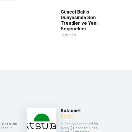
Güncel Bahis
Dünyasında Son
Trendler ve Yeni
Seçenekler
3 yıl ago
Katsubet
:
Get $100
1 Free Spin credited for
0 bonus
every $1 deposit. Up to