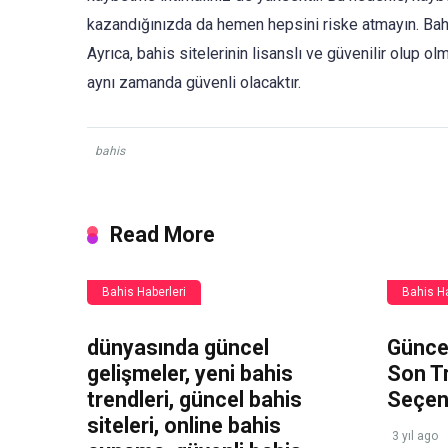
kazandığınızda da hemen hepsini riske atmayın. Bah
Ayrıca, bahis sitelerinin lisanslı ve güvenilir olup 
aynı zamanda güvenli olacaktır.
bahis
Read More
Bahis Haberleri
Bahis Ha
dünyasında güncel
Günce
gelişmeler, yeni bahis
Son Tr
trendleri, güncel bahis
Seçen
siteleri, online bahis
3 yıl ago