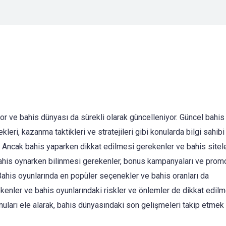
or ve bahis dünyası da sürekli olarak güncelleniyor. Güncel bahis 
ekleri, kazanma taktikleri ve stratejileri gibi konularda bilgi sahib
i. Ancak bahis yaparken dikkat edilmesi gerekenler ve bahis sitel
 bahis oynarken bilinmesi gerekenler, bonus kampanyaları ve prom
 Bahis oyunlarında en popüler seçenekler ve bahis oranları da
enler ve bahis oyunlarındaki riskler ve önlemler de dikkat edilm
nuları ele alarak, bahis dünyasındaki son gelişmeleri takip etmek