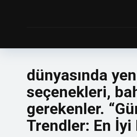
dünyasında yenil
seçenekleri, ba
gerekenler. “Gü
Trendler: En İyi