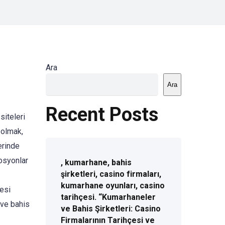
Ara
Ara
Recent Posts
siteleri
i olmak,
erinde
osyonlar
, kumarhane, bahis
şirketleri, casino firmaları,
kumarhane oyunları, casino
esi
tarihçesi. “Kumarhaneler
 ve bahis
ve Bahis Şirketleri: Casino
Firmalarının Tarihçesi ve