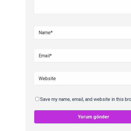
Save my name, email, and website in this br