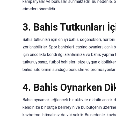
kampanyalar ve bonuslar sunmaktadır. Bu nedenle, bahi
etmeleri önemlidir.
3. Bahis Tutkunları İç
Bahis tutkunları için en iyi bahis seçenekleri, her b
zorlanabilirler. Spor bahisleri, casino oyunları, can
için öncelikle kendi ilgi alanlarınıza ve bahis yapma
tutkunuysanız, futbol bahisleri size uygun olabilirken
bahis sitelerinin sunduğu bonuslar ve promosyonlar d
4. Bahis Oynarken Di
Bahis oynamak, eğlenceli bir aktivite olabilir ancak
kendinize bir bütçe belirleyin ve bu bütçenin üzerine
kaybetme ihtimaliniz de yüksektir. Bu nedenle, kayb