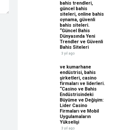
bahis trendleri,
güncel bahis
siteleri, online bahis
oynama, güvenli
bahis siteleri.
“Güncel Bahis
Dünyasında Yeni
Trendler ve Güvenli
Bahis Siteleri
3 yıl ago
ve kumarhane
endüstrisi, bahis
şirketleri, casino
firmaları ve liderleri.
“Casino ve Bahis
Endüstrisindeki
Büyüme ve Değişim:
Lider Casino
Firmaları ve Mobil
Uygulamaların
Yükselişi
3 yıl ago