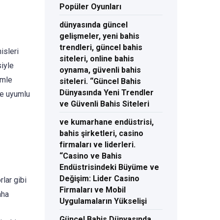
Popüler Oyunları
dünyasında güncel
gelişmeler, yeni bahis
trendleri, güncel bahis
isleri
siteleri, online bahis
siyle
oynama, güvenli bahis
imle
siteleri. “Güncel Bahis
Dünyasında Yeni Trendler
le uyumlu
ve Güvenli Bahis Siteleri
ve kumarhane endüstrisi,
bahis şirketleri, casino
firmaları ve liderleri.
“Casino ve Bahis
Endüstrisindeki Büyüme ve
Değişim: Lider Casino
rlar gibi
Firmaları ve Mobil
aha
Uygulamaların Yükselişi
Güncel Bahis Dünyasında