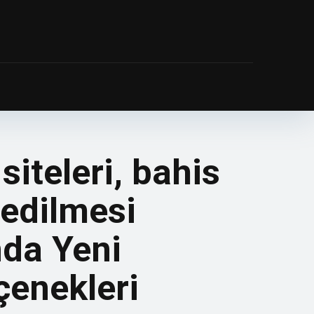
siteleri, bahis
 edilmesi
nda Yeni
eçenekleri