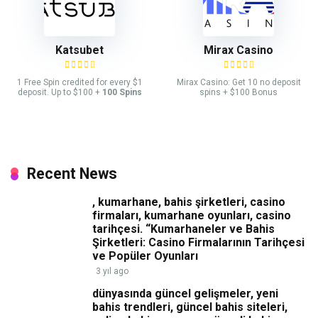
Katsubet
Mirax Casino
1 Free Spin credited for every $1
Mirax Casino: Get 10 no deposit
deposit. Up to $100 +
100 Spins
spins + $100 Bonus
Recent News
, kumarhane, bahis şirketleri, casino
firmaları, kumarhane oyunları, casino
tarihçesi. “Kumarhaneler ve Bahis
Şirketleri: Casino Firmalarının Tarihçesi
ve Popüler Oyunları
3 yıl ago
dünyasında güncel gelişmeler, yeni
bahis trendleri, güncel bahis siteleri,