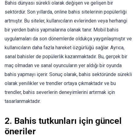
Bahis dünyası sürekli olarak değişen ve gelişen bir
sektördür. Son yıllarda, online bahis sitelerinin popülerliği
artmıştır. Bu siteler, kullanıcıların evlerinden veya herhangi
bir yerden bahis yapmalarına olanak tanır. Mobil bahis
uygulamaları da son dönemlerde oldukça yaygınlaşmıştır ve
kullanıcıların daha fazla hareket özgürlüğü sağlar. Ayrıca,
sanal bahisler de popülerlik kazanmaktadır. Bu, gerçek bir
maç olmadan ve sanal oyuncuların yer aldığı bir oyunda
bahis yapmayı içerir. Sonuç olarak, bahis sektöründe sürekli
olarak yenilikler ve trendler ortaya çıkmaktadır ve bu
trendler, bahis severlerin deneyimlerini artırmak için
tasarlanmaktadır.
2. Bahis tutkunları için güncel
öneriler