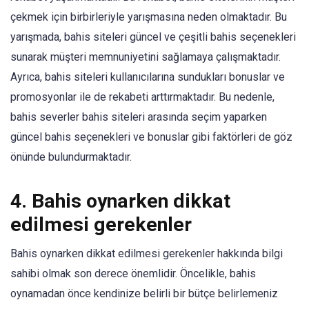
çekmek için birbirleriyle yarışmasına neden olmaktadır. Bu
yarışmada, bahis siteleri güncel ve çeşitli bahis seçenekleri
sunarak müşteri memnuniyetini sağlamaya çalışmaktadır.
Ayrıca, bahis siteleri kullanıcılarına sundukları bonuslar ve
promosyonlar ile de rekabeti arttırmaktadır. Bu nedenle,
bahis severler bahis siteleri arasında seçim yaparken
güncel bahis seçenekleri ve bonuslar gibi faktörleri de göz
önünde bulundurmaktadır.
4. Bahis oynarken dikkat
edilmesi gerekenler
Bahis oynarken dikkat edilmesi gerekenler hakkında bilgi
sahibi olmak son derece önemlidir. Öncelikle, bahis
oynamadan önce kendinize belirli bir bütçe belirlemeniz