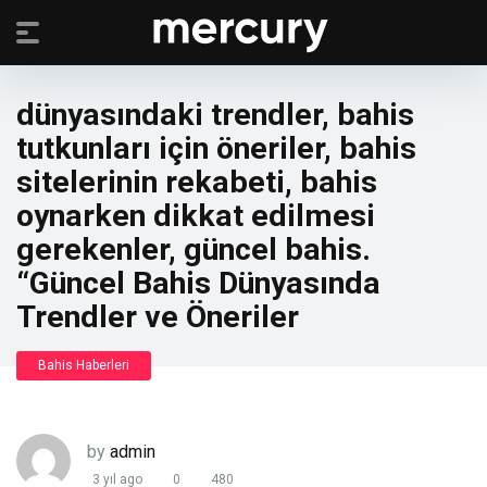
dünyasındaki trendler, bahis
tutkunları için öneriler, bahis
sitelerinin rekabeti, bahis
oynarken dikkat edilmesi
gerekenler, güncel bahis.
“Güncel Bahis Dünyasında
Trendler ve Öneriler
Bahis Haberleri
by
admin
3 yıl ago
0
480