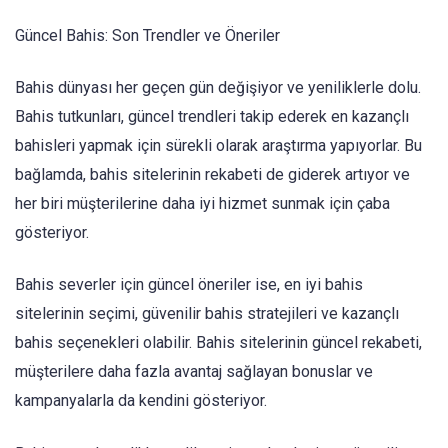
Güncel Bahis: Son Trendler ve Öneriler
Bahis dünyası her geçen gün değişiyor ve yeniliklerle dolu.
Bahis tutkunları, güncel trendleri takip ederek en kazançlı
bahisleri yapmak için sürekli olarak araştırma yapıyorlar. Bu
bağlamda, bahis sitelerinin rekabeti de giderek artıyor ve
her biri müşterilerine daha iyi hizmet sunmak için çaba
gösteriyor.
Bahis severler için güncel öneriler ise, en iyi bahis
sitelerinin seçimi, güvenilir bahis stratejileri ve kazançlı
bahis seçenekleri olabilir. Bahis sitelerinin güncel rekabeti,
müşterilere daha fazla avantaj sağlayan bonuslar ve
kampanyalarla da kendini gösteriyor.