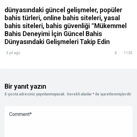
dünyasındaki güncel gelişmeler, popüler
bahis türleri, online bahis siteleri, yasal
bahis siteleri, bahis güvenliği “Mükemmel
Bahis Deneyimi İçin Güncel Bahis
Dünyasındaki Gelişmeleri Takip Edin
3 yıl ago
0
1135
Bir yanıt yazın
E-posta adresiniz yayınlanmayacak.
Gerekli alanlar
*
ile işaretlenmişlerdir