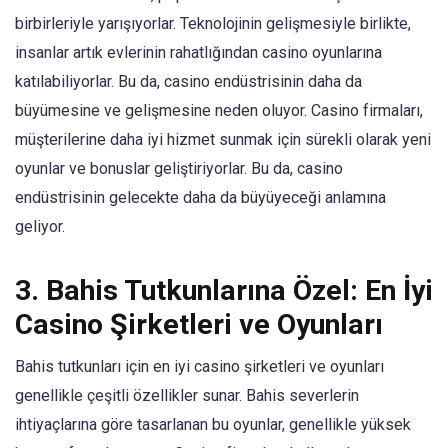
birbirleriyle yarışıyorlar. Teknolojinin gelişmesiyle birlikte,
insanlar artık evlerinin rahatlığından casino oyunlarına
katılabiliyorlar. Bu da, casino endüstrisinin daha da
büyümesine ve gelişmesine neden oluyor. Casino firmaları,
müşterilerine daha iyi hizmet sunmak için sürekli olarak yeni
oyunlar ve bonuslar geliştiriyorlar. Bu da, casino
endüstrisinin gelecekte daha da büyüyeceği anlamına
geliyor.
3. Bahis Tutkunlarına Özel: En İyi
Casino Şirketleri ve Oyunları
Bahis tutkunları için en iyi casino şirketleri ve oyunları
genellikle çeşitli özellikler sunar. Bahis severlerin
ihtiyaçlarına göre tasarlanan bu oyunlar, genellikle yüksek