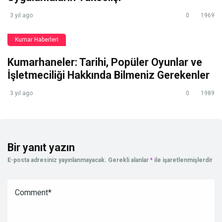
3 yıl ago
0
1969
Kumar Haberleri
Kumarhaneler: Tarihi, Popüler Oyunlar ve
İşletmeciliği Hakkında Bilmeniz Gerekenler
3 yıl ago
0
1989
Bir yanıt yazın
E-posta adresiniz yayınlanmayacak.
Gerekli alanlar
*
ile işaretlenmişlerdir