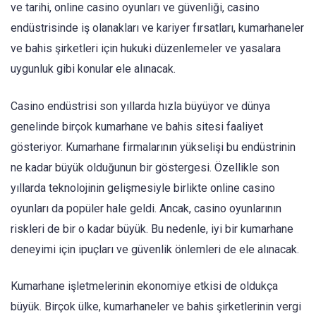
ve tarihi, online casino oyunları ve güvenliği, casino
endüstrisinde iş olanakları ve kariyer fırsatları, kumarhaneler
ve bahis şirketleri için hukuki düzenlemeler ve yasalara
uygunluk gibi konular ele alınacak.
Casino endüstrisi son yıllarda hızla büyüyor ve dünya
genelinde birçok kumarhane ve bahis sitesi faaliyet
gösteriyor. Kumarhane firmalarının yükselişi bu endüstrinin
ne kadar büyük olduğunun bir göstergesi. Özellikle son
yıllarda teknolojinin gelişmesiyle birlikte online casino
oyunları da popüler hale geldi. Ancak, casino oyunlarının
riskleri de bir o kadar büyük. Bu nedenle, iyi bir kumarhane
deneyimi için ipuçları ve güvenlik önlemleri de ele alınacak.
Kumarhane işletmelerinin ekonomiye etkisi de oldukça
büyük. Birçok ülke, kumarhaneler ve bahis şirketlerinin vergi