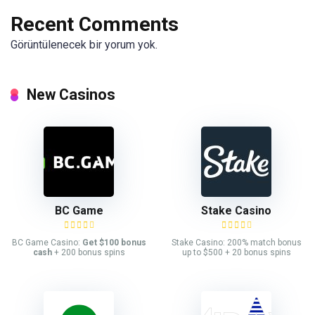
Recent Comments
Görüntülenecek bir yorum yok.
New Casinos
BC Game
Stake Casino
BC Game Casino:
Get $100 bonus
Stake Casino: 200% match bonus
cash
+ 200 bonus spins
up to $500 + 20 bonus spins