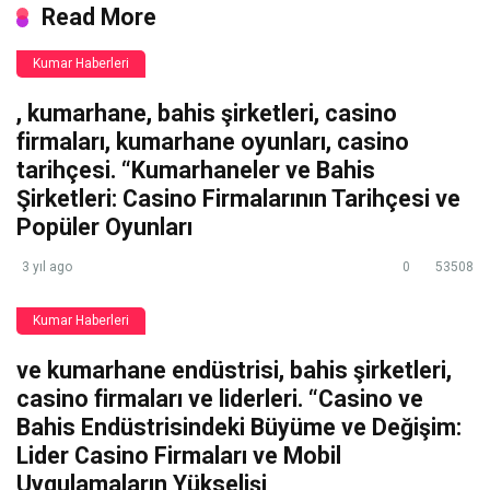
Read More
Kumar Haberleri
, kumarhane, bahis şirketleri, casino
firmaları, kumarhane oyunları, casino
tarihçesi. “Kumarhaneler ve Bahis
Şirketleri: Casino Firmalarının Tarihçesi ve
Popüler Oyunları
3 yıl ago
0
53508
Kumar Haberleri
ve kumarhane endüstrisi, bahis şirketleri,
casino firmaları ve liderleri. “Casino ve
Bahis Endüstrisindeki Büyüme ve Değişim:
Lider Casino Firmaları ve Mobil
Uygulamaların Yükselişi