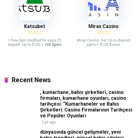
Katsubet
Mirax Casino
1 Free Spin credited for every $1
Mirax Casino: Get 10 no deposit
deposit. Up to $100 +
100 Spins
spins + $100 Bonus
Recent News
, kumarhane, bahis şirketleri, casino
firmaları, kumarhane oyunları, casino
tarihçesi. “Kumarhaneler ve Bahis
Şirketleri: Casino Firmalarının Tarihçesi
ve Popüler Oyunları
3 yıl ago
dünyasında güncel gelişmeler, yeni
bahis trendleri, güncel bahis siteleri,