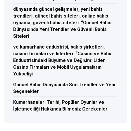
dünyasında güncel gelişmeler, yeni bahis
trendleri, güncel bahis siteleri, online bahis
oynama, güvenli bahis siteleri. “Güncel Bahis
Dünyasında Yeni Trendler ve Güvenli Bahis
Siteleri
ve kumarhane endüstrisi, bahis şirketleri,
casino firmaları ve liderleri. “Casino ve Bahis
Endüstrisindeki Büyüme ve Değişim: Lider
Casino Firmaları ve Mobil Uygulamaların
Yükselişi
Güncel Bahis Dünyasında Son Trendler ve Yeni
Seçenekler
Kumarhaneler: Tarihi, Popüler Oyunlar ve
İşletmeciliği Hakkında Bilmeniz Gerekenler