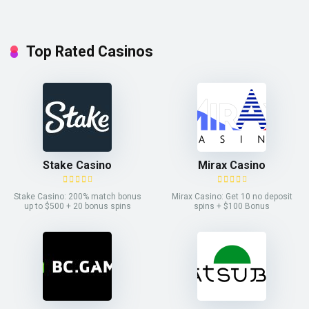
Top Rated Casinos
Stake Casino
Mirax Casino
Stake Casino: 200% match bonus
Mirax Casino: Get 10 no deposit
up to $500 + 20 bonus spins
spins + $100 Bonus