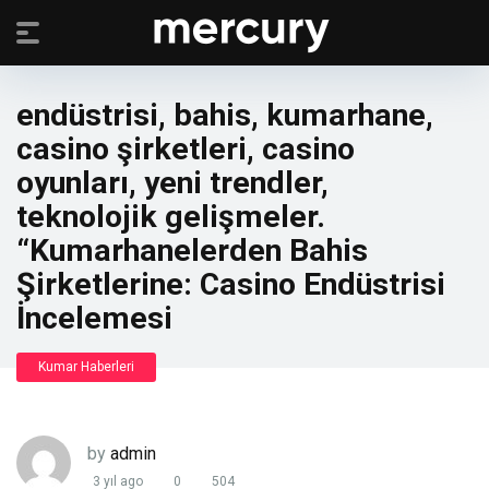
endüstrisi, bahis, kumarhane,
casino şirketleri, casino
oyunları, yeni trendler,
teknolojik gelişmeler.
“Kumarhanelerden Bahis
Şirketlerine: Casino Endüstrisi
İncelemesi
Kumar Haberleri
by
admin
3 yıl ago
0
504