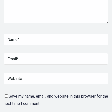
Save my name, email, and website in this browser for the
next time I comment.