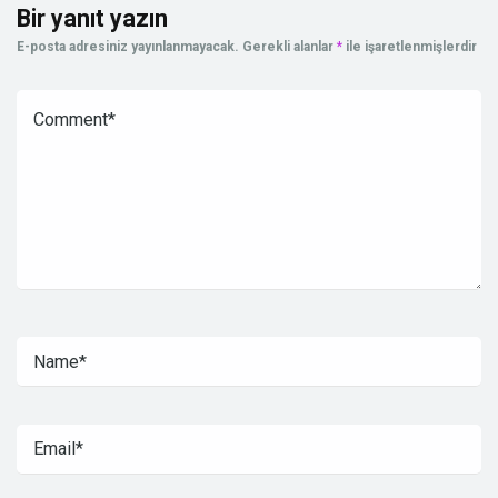
Bir yanıt yazın
E-posta adresiniz yayınlanmayacak.
Gerekli alanlar
*
ile işaretlenmişlerdir