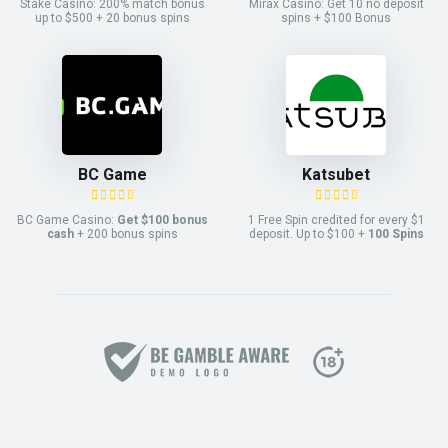
Stake Casino: 200% match bonus
Mirax Casino: Get 10 no deposit
up to $500 + 20 bonus spins
spins + $100 Bonus
BC Game
Katsubet
BC Game Casino:
Get $100 bonus
1 Free Spin credited for every $1
cash
+ 200 bonus spins
deposit. Up to $100 +
100 Spins