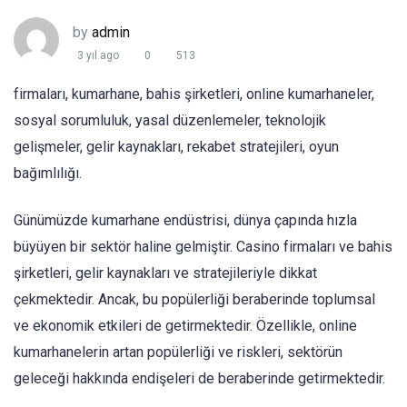
by
admin
3 yıl ago
0
513
firmaları, kumarhane, bahis şirketleri, online kumarhaneler,
sosyal sorumluluk, yasal düzenlemeler, teknolojik
gelişmeler, gelir kaynakları, rekabet stratejileri, oyun
bağımlılığı.
Günümüzde kumarhane endüstrisi, dünya çapında hızla
büyüyen bir sektör haline gelmiştir. Casino firmaları ve bahis
şirketleri, gelir kaynakları ve stratejileriyle dikkat
çekmektedir. Ancak, bu popülerliği beraberinde toplumsal
ve ekonomik etkileri de getirmektedir. Özellikle, online
kumarhanelerin artan popülerliği ve riskleri, sektörün
geleceği hakkında endişeleri de beraberinde getirmektedir.