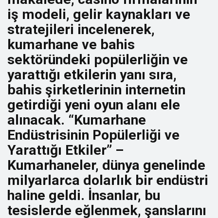
iş modeli, gelir kaynakları ve
stratejileri incelenerek,
kumarhane ve bahis
sektöründeki popülerliğin ve
yarattığı etkilerin yanı sıra,
bahis şirketlerinin internetin
getirdiği yeni oyun alanı ele
alınacak. “Kumarhane
Endüstrisinin Popülerliği ve
Yarattığı Etkiler” –
Kumarhaneler, dünya genelinde
milyarlarca dolarlık bir endüstri
haline geldi. İnsanlar, bu
tesislerde eğlenmek, şanslarını