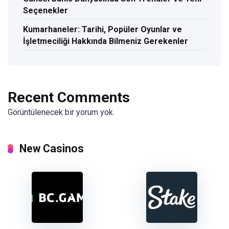
Seçenekler
Kumarhaneler: Tarihi, Popüler Oyunlar ve
İşletmeciliği Hakkında Bilmeniz Gerekenler
Recent Comments
Görüntülenecek bir yorum yok.
New Casinos