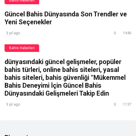
Bahis Haberleri
Güncel Bahis Dünyasında Son Trendler ve
Yeni Seçenekler
3 yıl ago
0
1940
Bahis Haberleri
dünyasındaki güncel gelişmeler, popüler
bahis türleri, online bahis siteleri, yasal
bahis siteleri, bahis güvenliği “Mükemmel
Bahis Deneyimi İçin Güncel Bahis
Dünyasındaki Gelişmeleri Takip Edin
3 yıl ago
0
1137