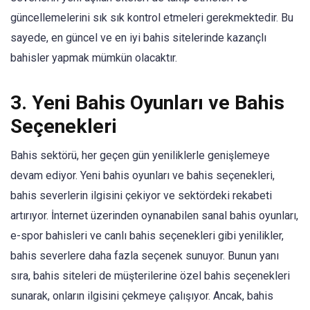
güncellemelerini sık sık kontrol etmeleri gerekmektedir. Bu
sayede, en güncel ve en iyi bahis sitelerinde kazançlı
bahisler yapmak mümkün olacaktır.
3. Yeni Bahis Oyunları ve Bahis
Seçenekleri
Bahis sektörü, her geçen gün yeniliklerle genişlemeye
devam ediyor. Yeni bahis oyunları ve bahis seçenekleri,
bahis severlerin ilgisini çekiyor ve sektördeki rekabeti
artırıyor. İnternet üzerinden oynanabilen sanal bahis oyunları,
e-spor bahisleri ve canlı bahis seçenekleri gibi yenilikler,
bahis severlere daha fazla seçenek sunuyor. Bunun yanı
sıra, bahis siteleri de müşterilerine özel bahis seçenekleri
sunarak, onların ilgisini çekmeye çalışıyor. Ancak, bahis