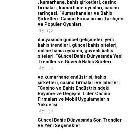
, kumarhane, bahis şirketleri, casino
firmaları, kumarhane oyunları, casino
tarihçesi. “Kumarhaneler ve Bahis
Şirketleri: Casino Firmalarının Tarihçesi
ve Popüler Oyunları
3 yıl ago
dünyasında güncel gelişmeler, yeni
bahis trendleri, güncel bahis siteleri,
online bahis oynama, güvenli bahis
siteleri. “Güncel Bahis Dünyasında Yeni
Trendler ve Güvenli Bahis Siteleri
3 yıl ago
ve kumarhane endüstrisi, bahis
şirketleri, casino firmaları ve liderleri.
“Casino ve Bahis Endüstrisindeki
Büyüme ve Değişim: Lider Casino
Firmaları ve Mobil Uygulamaların
Yükselişi
3 yıl ago
Güncel Bahis Dünyasında Son Trendler
ve Yeni Seçenekler