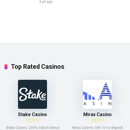
3 yıl ago
Top Rated Casinos
Stake Casino
Mirax Casino
Stake Casino: 200% match bonus
Mirax Casino: Get 10 no deposit