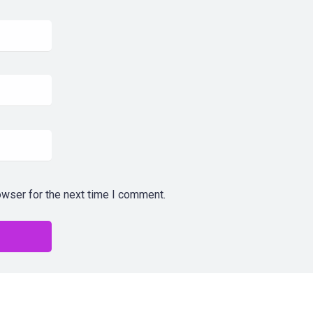
owser for the next time I comment.