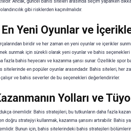
tedir. Ancak, güncel bahis siteleri arasında seçim yaparken dikka
olandırıcılık gibi risklerden kaçınılmalıdır.
 En Yeni Oyunlar ve İçerikl
rçalarından biridir ve her zaman en yeni oyunlar ve içerikler sunm
çenek sunmak için sürekli olarak yeni oyunlar ve bahis seçenekleri 
 daha fazla bahis heyecanı ve kazanma şansı sunar. Özellikle spor ba
is sitelerinde en popüler oyunlar arasındadır. Bahis siteleri, her 
 çalışır ve bahis severler de bu seçenekleri değerlendirirler.
 Kazanmanın Yolları ve Tüyo
ldukça önemlidir. Bahis stratejileri, bu tutkunların daha fazla kaza
n doğru stratejiyi kullanmak, kazanma şansını artırabilir. Bahis 
lidir. Bunun için, bahis sitelerindeki bahis stratejileri bölümler