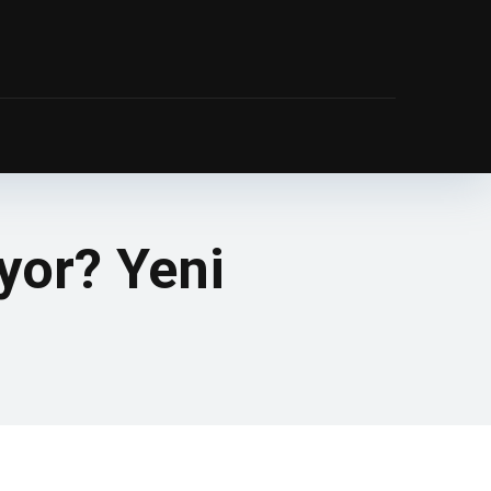
yor? Yeni