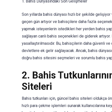
1. Bahis Dünyasındaki Son Gelişmeler
Son yıllarda bahis dünyası hızlı bir şekilde gelişiyor 
geçen gün artıyor ve bahisçilere daha fazla seçenek
yapmak isteyenlerin istedikleri her yerden bahis yapm
sağlayan canlı bahis seçenekleri de giderek artıyor.
yasallaştırılmasıdır. Bu, bahisçilerin daha güvenli 
devletlere ek gelir sağlayacak. Ancak, bahis dünyasın
doğru bahis sitesini seçmeleri ve sorumlu bahis yap
2. Bahis Tutkunlarını
Siteleri
Bahis tutkunları için, güncel bahis siteleri oldukça ö
hızlı para çekme işlemleri sunarak kullanıcılarına keyi