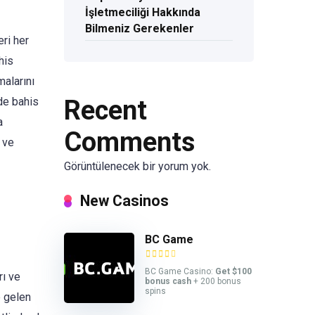
İşletmeciliği Hakkında
Bilmeniz Gerekenler
eri her
his
malarını
rde bahis
Recent
a
Comments
 ve
Görüntülenecek bir yorum yok.
New Casinos
BC Game
BC Game Casino:
Get $100
rı ve
bonus cash
+ 200 bonus
spins
e gelen