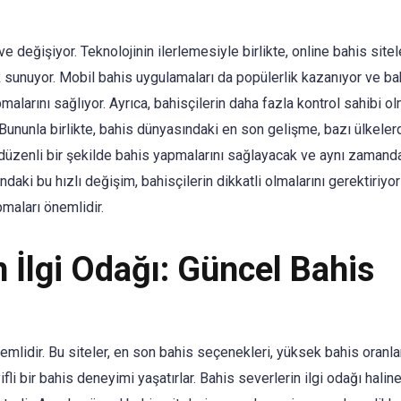
ve değişiyor. Teknolojinin ilerlemesiyle birlikte, online bahis sitel
 sunuyor. Mobil bahis uygulamaları da popülerlik kazanıyor ve ba
alarını sağlıyor. Ayrıca, bahisçilerin daha fazla kontrol sahibi ol
 Bununla birlikte, bahis dünyasındaki en son gelişme, bazı ülkele
ve düzenli bir şekilde bahis yapmalarını sağlayacak ve aynı zamand
daki bu hızlı değişim, bahisçilerin dikkatli olmalarını gerektiriyor
maları önemlidir.
n İlgi Odağı: Güncel Bahis
nemlidir. Bu siteler, en son bahis seçenekleri, yüksek bahis oranla
fli bir bahis deneyimi yaşatırlar. Bahis severlerin ilgi odağı halin