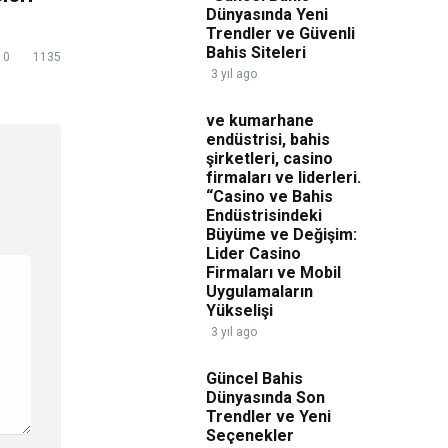
Dünyasında Yeni
Trendler ve Güvenli
Bahis Siteleri
0
1135
3 yıl ago
ve kumarhane
endüstrisi, bahis
şirketleri, casino
firmaları ve liderleri.
“Casino ve Bahis
Endüstrisindeki
Büyüme ve Değişim:
Lider Casino
Firmaları ve Mobil
Uygulamaların
Yükselişi
3 yıl ago
Güncel Bahis
Dünyasında Son
Trendler ve Yeni
Seçenekler