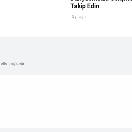
Takip Edin
3 yıl ago
aretlenmişlerdir