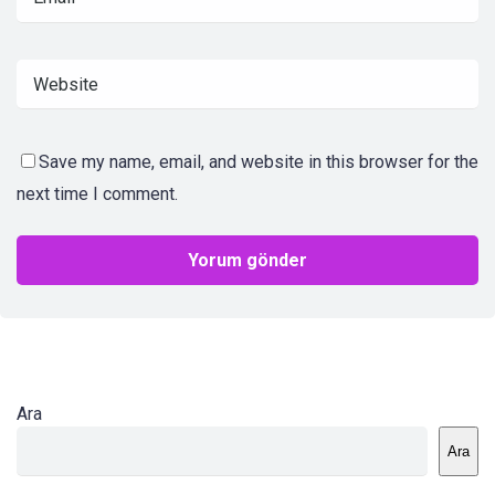
Save my name, email, and website in this browser for the
next time I comment.
Ara
Ara