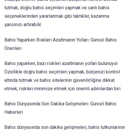
tutmak, doğru bahis seçimleri yapmak ve canlı bahis
seçeneklerinden yararlanmak gibi taktikler, kazanma
şansınızı artırabilir.
Bahis Yaparken Riskleri Azaltmanın Yolları: Güncel Bahis
Önerileri
Bahis yaparken, bazı riskleri azaltmanın yolları bulunuyor.
Özellikle doğru bahis seçimleri yapmak, bütçenizi kontrol
altında tutmak ve bahis sitelerinin güvenilirliğine dikkat
etmek, riskleri minimize etmek için önemli adımlardan biri.
Bahis Dünyasında Son Dakika Gelişmeleri: Güncel Bahis
Haberleri
Bahis dünyasında son dakika gelişmeleri, bahis tutkunlarının