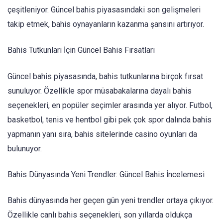
çeşitleniyor. Güncel bahis piyasasındaki son gelişmeleri
takip etmek, bahis oynayanların kazanma şansını artırıyor.
Bahis Tutkunları İçin Güncel Bahis Fırsatları
Güncel bahis piyasasında, bahis tutkunlarına birçok fırsat
sunuluyor. Özellikle spor müsabakalarına dayalı bahis
seçenekleri, en popüler seçimler arasında yer alıyor. Futbol,
basketbol, tenis ve hentbol gibi pek çok spor dalında bahis
yapmanın yanı sıra, bahis sitelerinde casino oyunları da
bulunuyor.
Bahis Dünyasında Yeni Trendler: Güncel Bahis İncelemesi
Bahis dünyasında her geçen gün yeni trendler ortaya çıkıyor.
Özellikle canlı bahis seçenekleri, son yıllarda oldukça