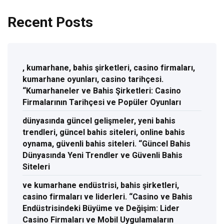
Recent Posts
, kumarhane, bahis şirketleri, casino firmaları,
kumarhane oyunları, casino tarihçesi.
“Kumarhaneler ve Bahis Şirketleri: Casino
Firmalarının Tarihçesi ve Popüler Oyunları
dünyasında güncel gelişmeler, yeni bahis
trendleri, güncel bahis siteleri, online bahis
oynama, güvenli bahis siteleri. “Güncel Bahis
Dünyasında Yeni Trendler ve Güvenli Bahis
Siteleri
ve kumarhane endüstrisi, bahis şirketleri,
casino firmaları ve liderleri. “Casino ve Bahis
Endüstrisindeki Büyüme ve Değişim: Lider
Casino Firmaları ve Mobil Uygulamaların