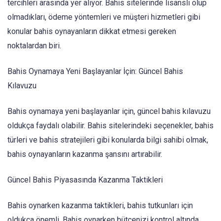
tercihleri arasında yer alıyor. Bahis sitelerinde lisanslı olup
olmadıkları, ödeme yöntemleri ve müşteri hizmetleri gibi
konular bahis oynayanların dikkat etmesi gereken
noktalardan biri.
Bahis Oynamaya Yeni Başlayanlar İçin: Güncel Bahis
Kılavuzu
Bahis oynamaya yeni başlayanlar için, güncel bahis kılavuzu
oldukça faydalı olabilir. Bahis sitelerindeki seçenekler, bahis
türleri ve bahis stratejileri gibi konularda bilgi sahibi olmak,
bahis oynayanların kazanma şansını artırabilir.
Güncel Bahis Piyasasında Kazanma Taktikleri
Bahis oynarken kazanma taktikleri, bahis tutkunları için
oldukça önemli. Bahis oynarken bütçenizi kontrol altında