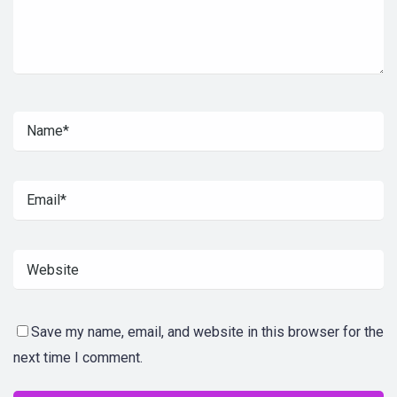
Save my name, email, and website in this browser for the
next time I comment.