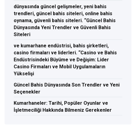
dünyasında güncel gelişmeler, yeni bahis
trendleri, güncel bahis siteleri, online bahis
oynama, güvenli bahis siteleri. “Güncel Bahis
Dünyasında Yeni Trendler ve Güvenli Bahis
Siteleri
ve kumarhane endüstrisi, bahis şirketleri,
casino firmaları ve liderleri. “Casino ve Bahis
Endüstrisindeki Büyüme ve Değişim: Lider
Casino Firmaları ve Mobil Uygulamaların
Yükselişi
Güncel Bahis Dünyasında Son Trendler ve Yeni
Seçenekler
Kumarhaneler: Tarihi, Popüler Oyunlar ve
İşletmeciliği Hakkında Bilmeniz Gerekenler