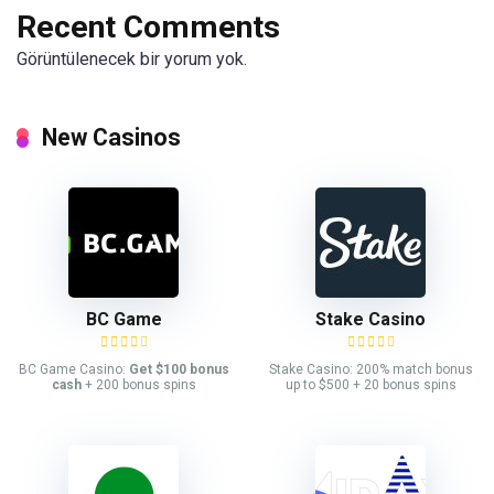
Recent Comments
Görüntülenecek bir yorum yok.
New Casinos
BC Game
Stake Casino
BC Game Casino:
Get $100 bonus
Stake Casino: 200% match bonus
cash
+ 200 bonus spins
up to $500 + 20 bonus spins