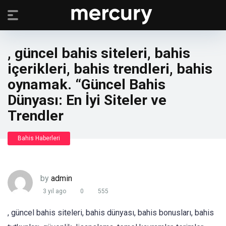
, güncel bahis siteleri, bahis
içerikleri, bahis trendleri, bahis
oynamak. “Güncel Bahis
Dünyası: En İyi Siteler ve
Trendler
Bahis Haberleri
by
admin
3 yıl ago
0
555
, güncel bahis siteleri, bahis dünyası, bahis bonusları, bahis