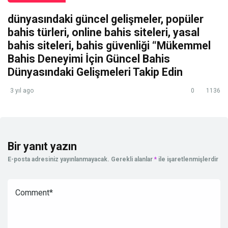
dünyasındaki güncel gelişmeler, popüler
bahis türleri, online bahis siteleri, yasal
bahis siteleri, bahis güvenliği “Mükemmel
Bahis Deneyimi İçin Güncel Bahis
Dünyasındaki Gelişmeleri Takip Edin
3 yıl ago
0
1136
Bir yanıt yazın
E-posta adresiniz yayınlanmayacak.
Gerekli alanlar
*
ile işaretlenmişlerdir