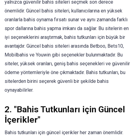
yalnızca güvenilir bahis siteleri seçmek son derece
önemlidir. Güncel bahis siteleri, kullanıcılarına en yüksek
oranlarla bahis oynama fırsatı sunar ve aynı zamanda farklı
spor dallarına bahis yapma imkanı da sağlar. Bu sitelerin en
iyi seçeneklerini araştırmak, bahis tutkunları için büyük bir
avantajdır. Güncel bahis siteleri arasında Betboo, Bets10,
Mobilbahis ve Youwin gibi seçenekler bulunmaktadır. Bu
siteler, yüksek oranları, geniş bahis seçenekleri ve güvenilir
ödeme yöntemleriyle öne çıkmaktadır. Bahis tutkunları, bu
sitelerden birini seçerek güvenli bir şekilde bahis
oynayabilirler.
2. "Bahis Tutkunları için Güncel
İçerikler"
Bahis tutkunları için güncel içerikler her zaman önemlidir.