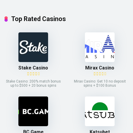
Top Rated Casinos
Stake Casino
Mirax Casino
Stake Casino: 200% match bonus
Mirax Casino: Get 10 no deposit
up to $500 + 20 bonus spins
spins + $100 Bonus
BC Game
Katsubet