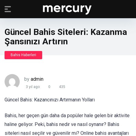
Güncel Bahis Siteleri: Kazanma
Şansınızı Artırın
Bahis Haberleri
by
admin
3 yıl ago
0
435
Güncel Bahis: Kazancınızı Artırmanın Yolları
Bahis, her geçen gün daha da popüler hale gelen bir aktivite
haline geliyor. Peki, bahis nedir ve nasıl oynanır? Bahis
siteleri nasıl seçilir ve güvenilir mi? Online bahis avantajları