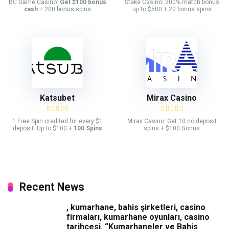
BC Game Casino:
Get $100 bonus
Stake Casino: 200% match bonus
cash
+ 200 bonus spins
up to $500 + 20 bonus spins
Katsubet
Mirax Casino
1 Free Spin credited for every $1
Mirax Casino: Get 10 no deposit
deposit. Up to $100 +
100 Spins
spins + $100 Bonus
Recent News
, kumarhane, bahis şirketleri, casino
firmaları, kumarhane oyunları, casino
tarihçesi. “Kumarhaneler ve Bahis