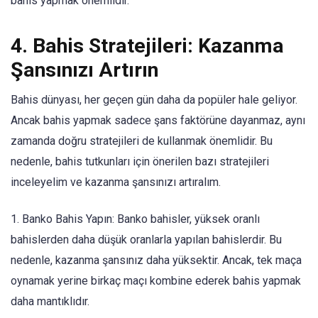
bahis yapmak önemlidir.
4. Bahis Stratejileri: Kazanma
Şansınızı Artırın
Bahis dünyası, her geçen gün daha da popüler hale geliyor.
Ancak bahis yapmak sadece şans faktörüne dayanmaz, aynı
zamanda doğru stratejileri de kullanmak önemlidir. Bu
nedenle, bahis tutkunları için önerilen bazı stratejileri
inceleyelim ve kazanma şansınızı artıralım.
1. Banko Bahis Yapın: Banko bahisler, yüksek oranlı
bahislerden daha düşük oranlarla yapılan bahislerdir. Bu
nedenle, kazanma şansınız daha yüksektir. Ancak, tek maça
oynamak yerine birkaç maçı kombine ederek bahis yapmak
daha mantıklıdır.