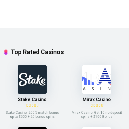
Top Rated Casinos
Stake Casino
Mirax Casino
Stake Casino: 200% match bonus
Mirax Casino: Get 10 no deposit
up to $500 + 20 bonus spins
spins + $100 Bonus