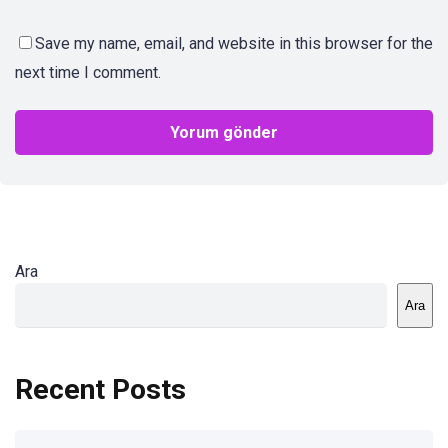
Save my name, email, and website in this browser for the
next time I comment.
Ara
Ara
Recent Posts