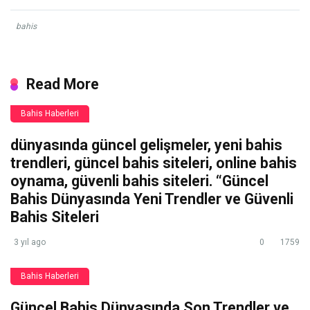
bahis
Read More
Bahis Haberleri
dünyasında güncel gelişmeler, yeni bahis
trendleri, güncel bahis siteleri, online bahis
oynama, güvenli bahis siteleri. “Güncel
Bahis Dünyasında Yeni Trendler ve Güvenli
Bahis Siteleri
3 yıl ago
0
1759
Bahis Haberleri
Güncel Bahis Dünyasında Son Trendler ve