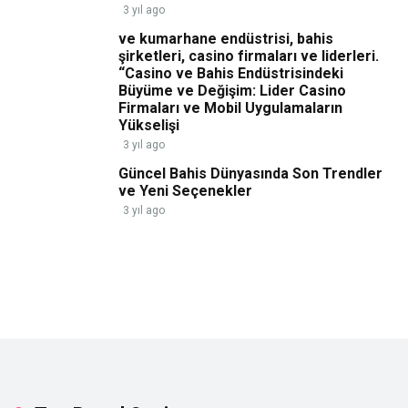
3 yıl ago
ve kumarhane endüstrisi, bahis
şirketleri, casino firmaları ve liderleri.
“Casino ve Bahis Endüstrisindeki
Büyüme ve Değişim: Lider Casino
Firmaları ve Mobil Uygulamaların
Yükselişi
3 yıl ago
Güncel Bahis Dünyasında Son Trendler
ve Yeni Seçenekler
3 yıl ago