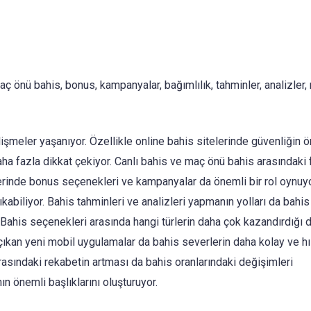
maç önü bahis, bonus, kampanyalar, bağımlılık, tahminler, analizler,
işmeler yaşanıyor. Özellikle online bahis sitelerinde güvenliğin 
ha fazla dikkat çekiyor. Canlı bahis ve maç önü bahis arasındaki 
telerinde bonus seçenekleri ve kampanyalar da önemli bir rol oynuy
ıkabiliyor. Bahis tahminleri ve analizleri yapmanın yolları da bahis
. Bahis seçenekleri arasında hangi türlerin daha çok kazandırdığı
çıkan yeni mobil uygulamalar da bahis severlerin daha kolay ve hız
arasındaki rekabetin artması da bahis oranlarındaki değişimleri
n önemli başlıklarını oluşturuyor.