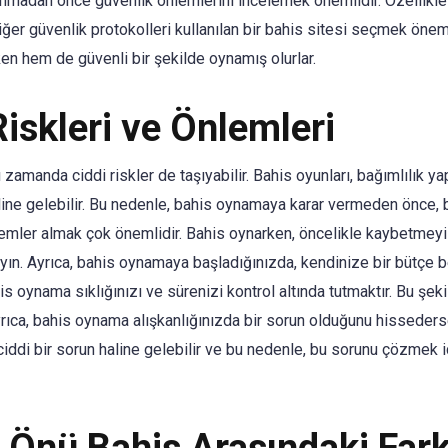
anmadan önce güvenlik önlemlerini incelemek önemlidir. Özellikle
ğer güvenlik protokolleri kullanılan bir bahis sitesi seçmek öneml
ken hem de güvenli bir şekilde oynamış olurlar.
iskleri ve Önlemleri
zamanda ciddi riskler de taşıyabilir. Bahis oyunları, bağımlılık ya
haline gelebilir. Bu nedenle, bahis oynamaya karar vermeden önce, 
lemler almak çok önemlidir. Bahis oynarken, öncelikle kaybetmey
yın. Ayrıca, bahis oynamaya başladığınızda, kendinize bir bütçe be
s oynama sıklığınızı ve sürenizi kontrol altında tutmaktır. Bu şeki
yrıca, bahis oynama alışkanlığınızda bir sorun olduğunu hissederse
iddi bir sorun haline gelebilir ve bu nedenle, bu sorunu çözmek i