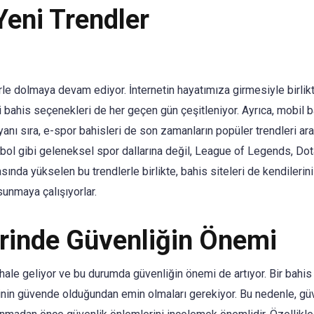
Yeni Trendler
le dolmaya devam ediyor. İnternetin hayatımıza girmesiyle birlik
i bahis seçenekleri de her geçen gün çeşitleniyor. Ayrıca, mobil 
yanı sıra, e-spor bahisleri de son zamanların popüler trendleri ar
etbol gibi geleneksel spor dallarına değil, League of Legends, Dot
ında yükselen bu trendlerle birlikte, bahis siteleri de kendilerini
unmaya çalışıyorlar.
erinde Güvenliğin Önemi
hale geliyor ve bu durumda güvenliğin önemi de artıyor. Bir bahis
erinin güvende olduğundan emin olmaları gerekiyor. Bu nedenle, güve