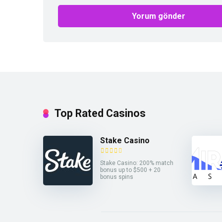
Top Rated Casinos
Stake Casino
Stake Casino: 200% match
bonus up to $500 + 20
bonus spins