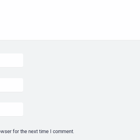
owser for the next time I comment.