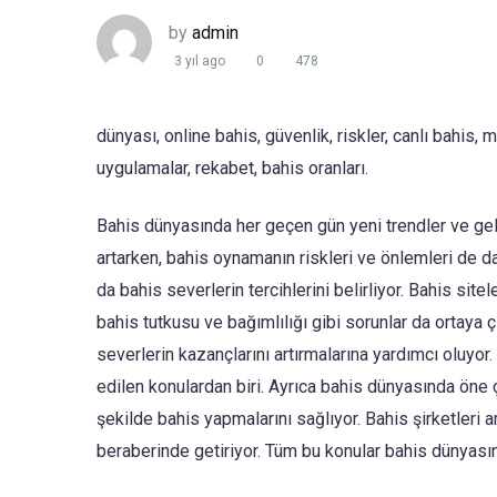
by
admin
3 yıl ago
0
478
dünyası, online bahis, güvenlik, riskler, canlı bahis, 
uygulamalar, rekabet, bahis oranları.
Bahis dünyasında her geçen gün yeni trendler ve gel
artarken, bahis oynamanın riskleri ve önlemleri de da
da bahis severlerin tercihlerini belirliyor. Bahis si
bahis tutkusu ve bağımlılığı gibi sorunlar da ortaya ç
severlerin kazançlarını artırmalarına yardımcı oluyor
edilen konulardan biri. Ayrıca bahis dünyasında öne 
şekilde bahis yapmalarını sağlıyor. Bahis şirketleri 
beraberinde getiriyor. Tüm bu konular bahis dünyasını