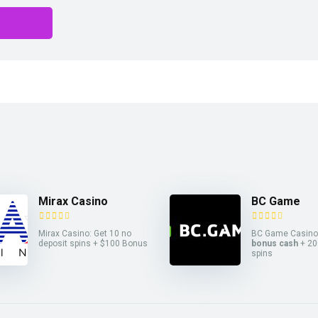
Mirax Casino
BC Game
Mirax Casino: Get 10 no
BC Game Casino
deposit spins + $100 Bonus
bonus cash
+ 20
spins