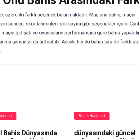
 Önü Bahis Arasındaki Fark
k üzere iki farklı seçenek bulunmaktadır. Maç önü bahis, maçın
ın sonucu, skor tahminleri, gol sayısı gibi seçenekler içerir. Canl
, maçın gidişatı ve oyuncuların performansına göre bahis yapabilir
ma şansınızı da arttırabilir. Ancak, her iki bahis türü de farklı stra
.
berleri
Bahis Haberleri
l Bahis Dünyasında
dünyasındaki güncel