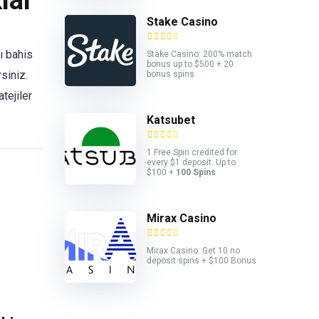
lar
Stake Casino
ı bahis
Stake Casino: 200% match
bonus up to $500 + 20
siniz.
bonus spins
tejiler
Katsubet
1 Free Spin credited for
every $1 deposit. Up to
$100 +
100 Spins
Mirax Casino
Mirax Casino: Get 10 no
deposit spins + $100 Bonus