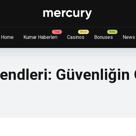
Home
Kumar Haberleri
Casinos
Bonuses
News
endleri: Güvenliğin