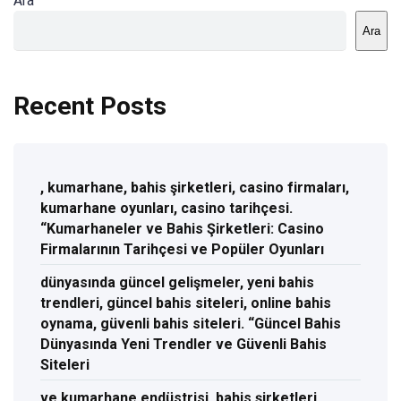
Ara
Ara
Recent Posts
, kumarhane, bahis şirketleri, casino firmaları,
kumarhane oyunları, casino tarihçesi.
“Kumarhaneler ve Bahis Şirketleri: Casino
Firmalarının Tarihçesi ve Popüler Oyunları
dünyasında güncel gelişmeler, yeni bahis
trendleri, güncel bahis siteleri, online bahis
oynama, güvenli bahis siteleri. “Güncel Bahis
Dünyasında Yeni Trendler ve Güvenli Bahis
Siteleri
ve kumarhane endüstrisi, bahis şirketleri,