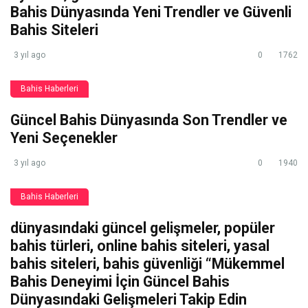
Bahis Dünyasında Yeni Trendler ve Güvenli
Bahis Siteleri
3 yıl ago
0
1762
Bahis Haberleri
Güncel Bahis Dünyasında Son Trendler ve
Yeni Seçenekler
3 yıl ago
0
1940
Bahis Haberleri
dünyasındaki güncel gelişmeler, popüler
bahis türleri, online bahis siteleri, yasal
bahis siteleri, bahis güvenliği “Mükemmel
Bahis Deneyimi İçin Güncel Bahis
Dünyasındaki Gelişmeleri Takip Edin