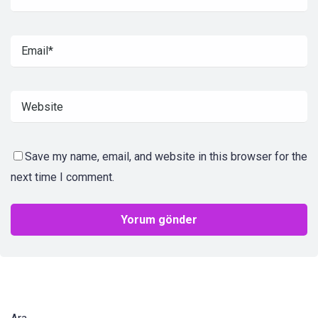
Save my name, email, and website in this browser for the
next time I comment.