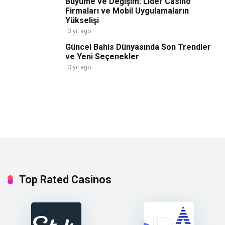
Büyüme ve Değişim: Lider Casino
Firmaları ve Mobil Uygulamaların
Yükselişi
3 yıl ago
Güncel Bahis Dünyasında Son Trendler
ve Yeni Seçenekler
3 yıl ago
Top Rated Casinos