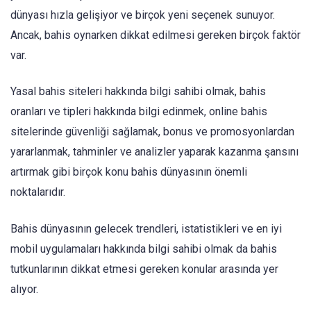
dünyası hızla gelişiyor ve birçok yeni seçenek sunuyor.
Ancak, bahis oynarken dikkat edilmesi gereken birçok faktör
var.
Yasal bahis siteleri hakkında bilgi sahibi olmak, bahis
oranları ve tipleri hakkında bilgi edinmek, online bahis
sitelerinde güvenliği sağlamak, bonus ve promosyonlardan
yararlanmak, tahminler ve analizler yaparak kazanma şansını
artırmak gibi birçok konu bahis dünyasının önemli
noktalarıdır.
Bahis dünyasının gelecek trendleri, istatistikleri ve en iyi
mobil uygulamaları hakkında bilgi sahibi olmak da bahis
tutkunlarının dikkat etmesi gereken konular arasında yer
alıyor.