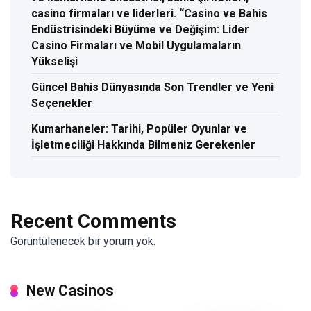
casino firmaları ve liderleri. “Casino ve Bahis
Endüstrisindeki Büyüme ve Değişim: Lider
Casino Firmaları ve Mobil Uygulamaların
Yükselişi
Güncel Bahis Dünyasında Son Trendler ve Yeni
Seçenekler
Kumarhaneler: Tarihi, Popüler Oyunlar ve
İşletmeciliği Hakkında Bilmeniz Gerekenler
Recent Comments
Görüntülenecek bir yorum yok.
New Casinos