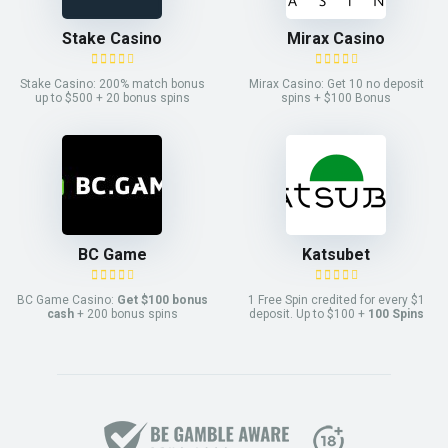
Stake Casino
Mirax Casino
Stake Casino: 200% match bonus
Mirax Casino: Get 10 no deposit
up to $500 + 20 bonus spins
spins + $100 Bonus
BC Game
Katsubet
BC Game Casino:
Get $100 bonus
1 Free Spin credited for every $1
cash
+ 200 bonus spins
deposit. Up to $100 +
100 Spins