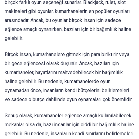
birçok farklı oyun seçeneği sunarlar. Blackjack, rulet, slot
makineleri gibi oyunlar, kumarhanelerin en popüler oyunları
arasındadır. Ancak, bu oyunlar birçok insan için sadece
eğlence amaçlı oynanırken, bazıları için bir bağımlılık haline
gelebilir.
Birçok insan, kumarhanelere gitmek için para biriktirir veya
bir gece eğlencesi olarak düşünür. Ancak, bazıları için
kumarhaneler, hayatlarını mahvedebilecek bir bağımlılık
haline gelebilir. Bu nedenle, kumarhanelerde oyun
oynamadan önce, insanların kendi bütçelerini belirlemeleri
ve sadece o bütçe dahilinde oyun oynamaları çok önemlidir.
Sonuç olarak, kumarhaneler eğlence amaçlı kullanılabilecek
mekanlar olsa da, bazı insanlar için ciddi bir bağımlılık haline
gelebilir. Bu nedenle, insanların kendi sınırlarını belirlemeleri