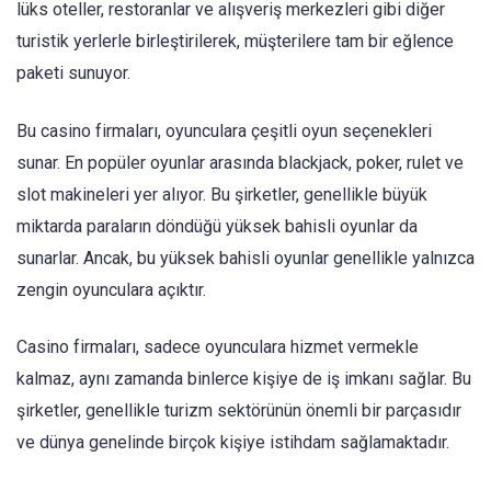
lüks oteller, restoranlar ve alışveriş merkezleri gibi diğer
turistik yerlerle birleştirilerek, müşterilere tam bir eğlence
paketi sunuyor.
Bu casino firmaları, oyunculara çeşitli oyun seçenekleri
sunar. En popüler oyunlar arasında blackjack, poker, rulet ve
slot makineleri yer alıyor. Bu şirketler, genellikle büyük
miktarda paraların döndüğü yüksek bahisli oyunlar da
sunarlar. Ancak, bu yüksek bahisli oyunlar genellikle yalnızca
zengin oyunculara açıktır.
Casino firmaları, sadece oyunculara hizmet vermekle
kalmaz, aynı zamanda binlerce kişiye de iş imkanı sağlar. Bu
şirketler, genellikle turizm sektörünün önemli bir parçasıdır
ve dünya genelinde birçok kişiye istihdam sağlamaktadır.