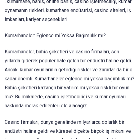
, kumarhane, bahis, online bahis, casino işletmeciliği, kumar
oynamanın riskleri, kumarhane endüstrisi, casino siteleri, iş
imkanları, kariyer seçenekleri.
Kumarhaneler: Eğlence mi Yoksa Bağımlılık mı?
Kumarhaneler, bahis şirketleri ve casino firmaları, son
yıllarda giderek popüler hale gelen bir endüstri haline geldi.
Ancak, kumar oyunlarının getirdiği riskler ve zararlar da bir o
kadar önemli. Kumarhaneler eğlence mi yoksa bağımlılık mı?
Bahis şirketleri kazançlı bir yatırım mı yoksa riskli bir oyun
mu? Bu makalede, casino işletmeciliği ve kumar oyunları
hakkında merak edilenleri ele alacağız.
Casino firmaları, dünya genelinde milyarlarca dolarlık bir
endüstri haline geldi ve küresel ölçekte birçok iş imkanı ve