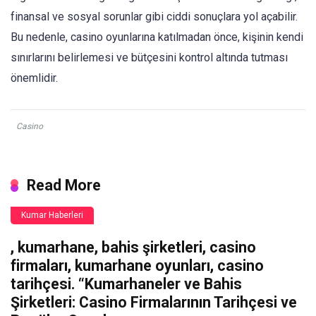
finansal ve sosyal sorunlar gibi ciddi sonuçlara yol açabilir.
Bu nedenle, casino oyunlarına katılmadan önce, kişinin kendi
sınırlarını belirlemesi ve bütçesini kontrol altında tutması
önemlidir.
Casino
Read More
Kumar Haberleri
, kumarhane, bahis şirketleri, casino
firmaları, kumarhane oyunları, casino
tarihçesi. “Kumarhaneler ve Bahis
Şirketleri: Casino Firmalarının Tarihçesi ve