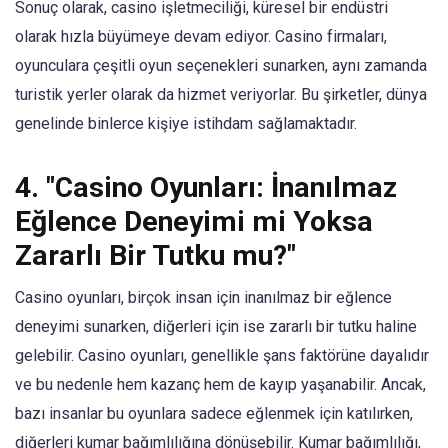
Sonuç olarak, casino işletmeciliği, küresel bir endüstri
olarak hızla büyümeye devam ediyor. Casino firmaları,
oyunculara çeşitli oyun seçenekleri sunarken, aynı zamanda
turistik yerler olarak da hizmet veriyorlar. Bu şirketler, dünya
genelinde binlerce kişiye istihdam sağlamaktadır.
4. "Casino Oyunları: İnanılmaz
Eğlence Deneyimi mi Yoksa
Zararlı Bir Tutku mu?"
Casino oyunları, birçok insan için inanılmaz bir eğlence
deneyimi sunarken, diğerleri için ise zararlı bir tutku haline
gelebilir. Casino oyunları, genellikle şans faktörüne dayalıdır
ve bu nedenle hem kazanç hem de kayıp yaşanabilir. Ancak,
bazı insanlar bu oyunlara sadece eğlenmek için katılırken,
diğerleri kumar bağımlılığına dönüşebilir. Kumar bağımlılığı,