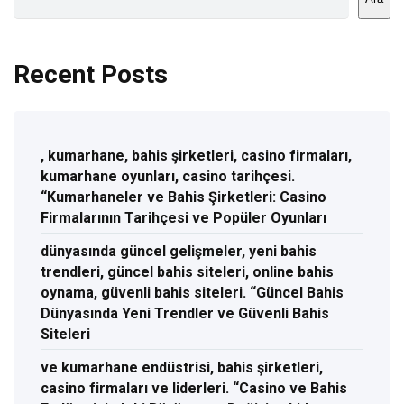
Recent Posts
, kumarhane, bahis şirketleri, casino firmaları,
kumarhane oyunları, casino tarihçesi.
“Kumarhaneler ve Bahis Şirketleri: Casino
Firmalarının Tarihçesi ve Popüler Oyunları
dünyasında güncel gelişmeler, yeni bahis
trendleri, güncel bahis siteleri, online bahis
oynama, güvenli bahis siteleri. “Güncel Bahis
Dünyasında Yeni Trendler ve Güvenli Bahis
Siteleri
ve kumarhane endüstrisi, bahis şirketleri,
casino firmaları ve liderleri. “Casino ve Bahis