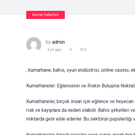
Kumar Haberleri
by
admin
3 yıl ago
0
519
, kumarhane, bahis, oyun endüstrisi, online casino, e
Kumarhaneler: Eğlencenin ve Riskin Buluşma Noktala
Kumarhaneler, birçok insan için eğlence ve heyecan
risk ve kayıplara da neden olabilir. Bahis şirketleri 
miktarda gelir elde ederler. Bu sektörün popülerliği
Kumarhaneler, birçok popüler oyun sunar, ancak her birin