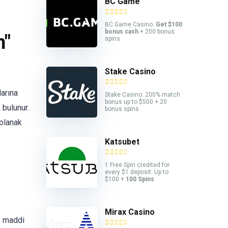
BC Game
BC Game Casino:
Get $100
bonus cash
+ 200 bonus
n"
spins
Stake Casino
larına
Stake Casino: 200% match
bonus up to $500 + 20
 bulunur.
bonus spins
 olanak
Katsubet
1 Free Spin credited for
every $1 deposit. Up to
$100 +
100 Spins
Mirax Casino
ve maddi