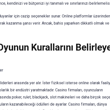
e, kendinizi ve bütçenizi iyi tanımalı ve sınırlarınızı belirlemelis
i duyanlar için cazip seçenekler sunar. Online platformlar üzerinde
parak kazanma şansı verir. Ancak, bahis yaparken dikkatli olmak ve
 Oyunun Kurallarını Belirley
er
erleri arasında yer alır. İster fiziksel isterse online olarak faali
arlık bir endüstri yaratmaktadır. Casino firmaları, oyuncuların
rasında poker, rulet, blackjack, slot makineleri ve daha birçok seç
ncuların kazanabileceği ödülleri de ayarlar. Casino firmaları, dünya