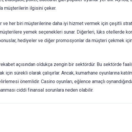
 müşterilerin ilgisini çeker.
ve her biri müşterilerine daha iyi hizmet vermek için çeşitli strat
rak, müşterilere yemek seçenekleri sunar. Diğerleri, lüks otellerde 
ca, bonuslar, hediyeler ve diğer promosyonlar da müşteri çekmek içi
 rekabet açısından oldukça zengin bir sektördür. Bu sektörde faal
ak için sürekli olarak çalışırlar. Ancak, kumarhane oyunlarına katı
belirlemesi önemlidir. Casino oyunları, eğlence amaçlı oynandığında
nanması ciddi finansal sorunlara neden olabilir.