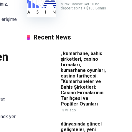
iniz.
Mirax Casino: Get 10 no
deposit spins + $100 Bonus
n erişime
Recent News
en
, kumarhane, bahis
şirketleri, casino
firmaları,
kumarhane oyunları,
casino tarihçesi.
“Kumarhaneler ve
Bahis Şirketleri:
Casino Firmalarının
Tarihçesi ve
yet
Popüler Oyunları
3 yıl ago
enek yer
dünyasında güncel
gelişmeler, yeni