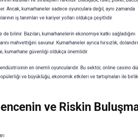
 çeker. Ancak, kumarhaneler sadece oyunculara değil, aynı zamanda
rının iş tanımları ve kariyer yolları oldukça çeşitlidir.
e de bilinir. Bazıları, kumarhanelerin ekonomiye katkı sağladığını
arını mahvettiğini savunur. Kumarhaneler ayrıca hırsızlık, dolandırı
nle, kumarhane güvenliği oldukça önemlidir.
endüstrisinin en önemli oyuncularıdır. Bu sektör, online casino d
lerliği ve büyüklüğü, ekonomik etkileri ve tartışmaları ile birli
lencenin ve Riskin Buluşm
rı