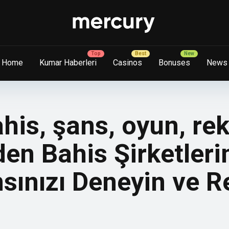
Home
Kumar Haberleri
Casinos
Bonuses
News
his, şans, oyun, re
en Bahis Şirketleri
ınızı Deneyin ve R