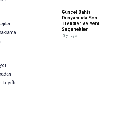
Güncel Bahis
Dünyasında Son
Trendler ve Yeni
ejiler
Seçenekler
konaklama
3 yıl ago
n
iyet
lmadan
 keyifli