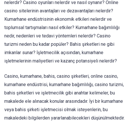
nelerdir? Casino oyunları nelerdir ve nasıl oynanır? Online
casino sitelerinin avantajları ve dezavantajları nelerdir?
Kumarhane endüstrisinin ekonomik etkileri nelerdir ve
toplumsal tartışmaları nasıl etkiler? Kumarhane bağımlılığı
nedir, nedenleri ve tedavi yöntemleri nelerdir? Casino
turizmi neden bu kadar popüler? Bahis şirketleri ne gibi
imkanlar sunar? İşletmecilik açısından, kumarhane
işletmelerinin maliyetleri ve kazanç potansiyeli nelerdir?
Casino, kumarhane, bahis, casino şirketleri, online casino,
kumarhane endüstrisi, kumarhane bağımlılığı, casino turizmi,
bahis şirketleri ve işletmecilik gibi anahtar kelimeler, bu
makalede ele alınacak konular arasındadır. İyi bir kumarhane
veya bahis şirketi işletmecisi olmak isteyenlerin, bu
makaledeki bilgilerden yararlanabilecekleri düşünülmektedir.