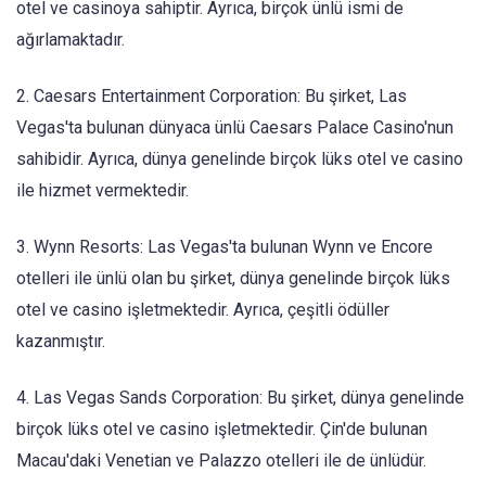
otel ve casinoya sahiptir. Ayrıca, birçok ünlü ismi de
ağırlamaktadır.
2. Caesars Entertainment Corporation: Bu şirket, Las
Vegas'ta bulunan dünyaca ünlü Caesars Palace Casino'nun
sahibidir. Ayrıca, dünya genelinde birçok lüks otel ve casino
ile hizmet vermektedir.
3. Wynn Resorts: Las Vegas'ta bulunan Wynn ve Encore
otelleri ile ünlü olan bu şirket, dünya genelinde birçok lüks
otel ve casino işletmektedir. Ayrıca, çeşitli ödüller
kazanmıştır.
4. Las Vegas Sands Corporation: Bu şirket, dünya genelinde
birçok lüks otel ve casino işletmektedir. Çin'de bulunan
Macau'daki Venetian ve Palazzo otelleri ile de ünlüdür.