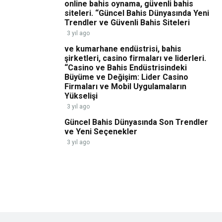
online bahis oynama, güvenli bahis
siteleri. “Güncel Bahis Dünyasında Yeni
Trendler ve Güvenli Bahis Siteleri
3 yıl ago
ve kumarhane endüstrisi, bahis
şirketleri, casino firmaları ve liderleri.
“Casino ve Bahis Endüstrisindeki
Büyüme ve Değişim: Lider Casino
Firmaları ve Mobil Uygulamaların
Yükselişi
3 yıl ago
Güncel Bahis Dünyasında Son Trendler
ve Yeni Seçenekler
3 yıl ago