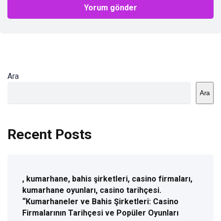
Ara
Ara
Recent Posts
, kumarhane, bahis şirketleri, casino firmaları,
kumarhane oyunları, casino tarihçesi.
“Kumarhaneler ve Bahis Şirketleri: Casino
Firmalarının Tarihçesi ve Popüler Oyunları