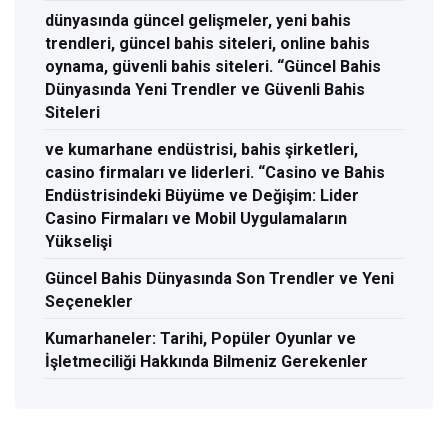
dünyasında güncel gelişmeler, yeni bahis
trendleri, güncel bahis siteleri, online bahis
oynama, güvenli bahis siteleri. “Güncel Bahis
Dünyasında Yeni Trendler ve Güvenli Bahis
Siteleri
ve kumarhane endüstrisi, bahis şirketleri,
casino firmaları ve liderleri. “Casino ve Bahis
Endüstrisindeki Büyüme ve Değişim: Lider
Casino Firmaları ve Mobil Uygulamaların
Yükselişi
Güncel Bahis Dünyasında Son Trendler ve Yeni
Seçenekler
Kumarhaneler: Tarihi, Popüler Oyunlar ve
İşletmeciliği Hakkında Bilmeniz Gerekenler