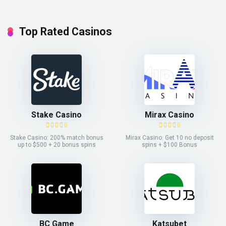
Top Rated Casinos
Stake Casino
Mirax Casino
Stake Casino: 200% match bonus
Mirax Casino: Get 10 no deposit
up to $500 + 20 bonus spins
spins + $100 Bonus
BC Game
Katsubet