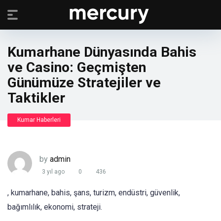
Kumarhane Dünyasında Bahis
ve Casino: Geçmişten
Günümüze Stratejiler ve
Taktikler
Kumar Haberleri
by
admin
3 yıl ago
0
436
, kumarhane, bahis, şans, turizm, endüstri, güvenlik,
bağımlılık, ekonomi, strateji.