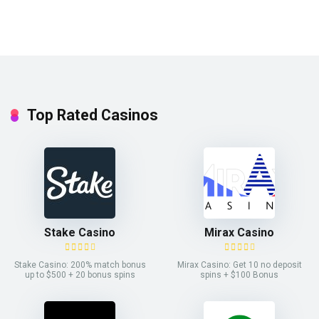
Top Rated Casinos
Stake Casino
Mirax Casino
Stake Casino: 200% match bonus
Mirax Casino: Get 10 no deposit
up to $500 + 20 bonus spins
spins + $100 Bonus