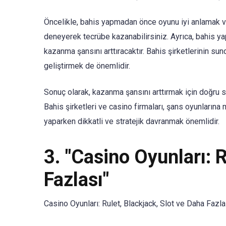
Öncelikle, bahis yapmadan önce oyunu iyi anlamak ve 
deneyerek tecrübe kazanabilirsiniz. Ayrıca, bahis ya
kazanma şansını arttıracaktır. Bahis şirketlerinin sun
geliştirmek de önemlidir.
Sonuç olarak, kazanma şansını arttırmak için doğru st
Bahis şirketleri ve casino firmaları, şans oyunlarına 
yaparken dikkatli ve stratejik davranmak önemlidir.
3. "Casino Oyunları: 
Fazlası"
Casino Oyunları: Rulet, Blackjack, Slot ve Daha Fazla