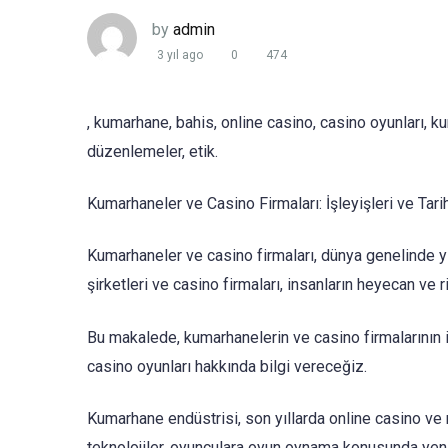
by
admin
3 yıl ago
0
474
, kumarhane, bahis, online casino, casino oyunları, 
düzenlemeler, etik.
Kumarhaneler ve Casino Firmaları: İşleyişleri ve Tari
Kumarhaneler ve casino firmaları, dünya genelinde yı
şirketleri ve casino firmaları, insanların heyecan ve ris
Bu makalede, kumarhanelerin ve casino firmalarının işl
casino oyunları hakkında bilgi vereceğiz.
Kumarhane endüstrisi, son yıllarda online casino ve 
teknolojiler, oyunculara oyun oynama konusunda yeni 