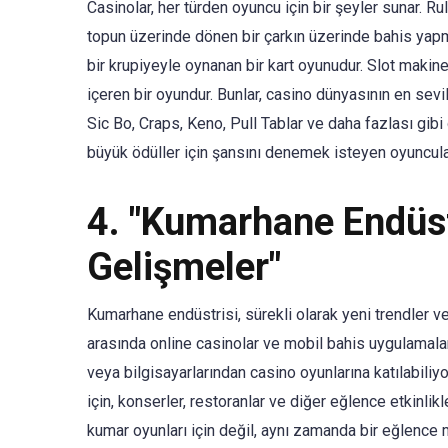
Casinolar, her türden oyuncu için bir şeyler sunar. Rul
topun üzerinde dönen bir çarkın üzerinde bahis yapma
bir krupiyeyle oynanan bir kart oyunudur. Slot maki
içeren bir oyundur. Bunlar, casino dünyasının en sevi
Sic Bo, Craps, Keno, Pull Tablar ve daha fazlası gibi o
büyük ödüller için şansını denemek isteyen oyuncula
4. "Kumarhane Endüst
Gelişmeler"
Kumarhane endüstrisi, sürekli olarak yeni trendler ve
arasında online casinolar ve mobil bahis uygulamaları 
veya bilgisayarlarından casino oyunlarına katılabili
için, konserler, restoranlar ve diğer eğlence etkinli
kumar oyunları için değil, aynı zamanda bir eğlence m