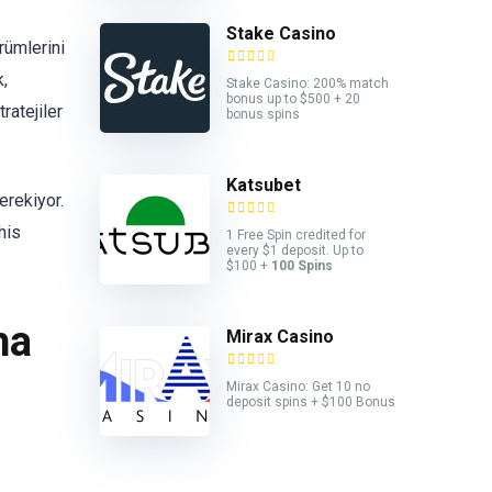
Stake Casino
rümlerini
k,
Stake Casino: 200% match
bonus up to $500 + 20
ratejiler
bonus spins
Katsubet
erekiyor.
his
1 Free Spin credited for
every $1 deposit. Up to
$100 +
100 Spins
ha
Mirax Casino
Mirax Casino: Get 10 no
deposit spins + $100 Bonus