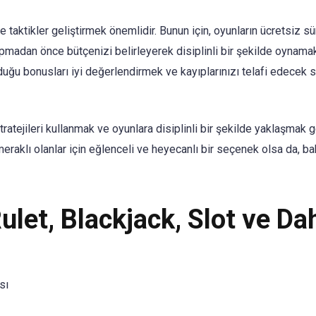
taktikler geliştirmek önemlidir. Bunun için, oyunların ücretsiz sü
pmadan önce bütçenizi belirleyerek disiplinli bir şekilde oynama
duğu bonusları iyi değerlendirmek ve kayıplarınızı telafi edecek st
ratejileri kullanmak ve oyunlara disiplinli bir şekilde yaklaşmak g
meraklı olanlar için eğlenceli ve heyecanlı bir seçenek olsa da, ba
Rulet, Blackjack, Slot ve Da
sı