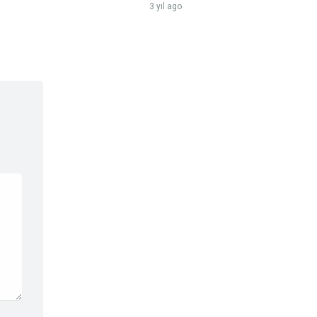
3 yıl ago