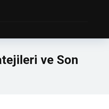
tejileri ve Son