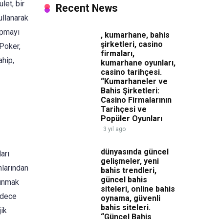
let, bir
Recent News
ullanarak
apmayı
, kumarhane, bahis
şirketleri, casino
 Poker,
firmaları,
ahip,
kumarhane oyunları,
casino tarihçesi.
“Kumarhaneler ve
Bahis Şirketleri:
Casino Firmalarının
Tarihçesi ve
Popüler Oyunları
3 yıl ago
dünyasında güncel
arı
gelişmeler, yeni
nlarından
bahis trendleri,
güncel bahis
sunmak
siteleri, online bahis
sadece
oynama, güvenli
bahis siteleri.
jik
“Güncel Bahis