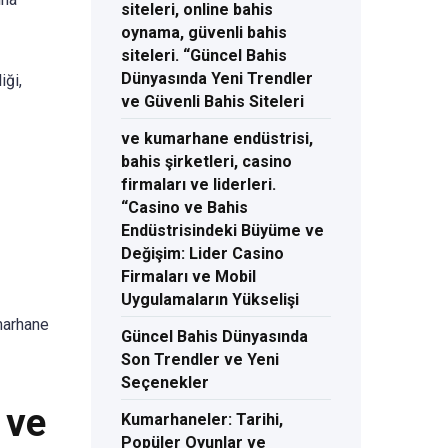
siteleri, online bahis
oynama, güvenli bahis
siteleri. “Güncel Bahis
Dünyasında Yeni Trendler
iği,
ve Güvenli Bahis Siteleri
ve kumarhane endüstrisi,
bahis şirketleri, casino
firmaları ve liderleri.
“Casino ve Bahis
Endüstrisindeki Büyüme ve
Değişim: Lider Casino
Firmaları ve Mobil
Uygulamaların Yükselişi
umarhane
Güncel Bahis Dünyasında
Son Trendler ve Yeni
Seçenekler
 ve
Kumarhaneler: Tarihi,
Popüler Oyunlar ve