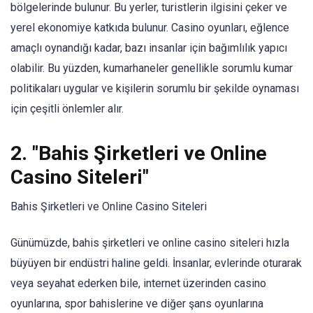
bölgelerinde bulunur. Bu yerler, turistlerin ilgisini çeker ve
yerel ekonomiye katkıda bulunur. Casino oyunları, eğlence
amaçlı oynandığı kadar, bazı insanlar için bağımlılık yapıcı
olabilir. Bu yüzden, kumarhaneler genellikle sorumlu kumar
politikaları uygular ve kişilerin sorumlu bir şekilde oynaması
için çeşitli önlemler alır.
2. "Bahis Şirketleri ve Online
Casino Siteleri"
Bahis Şirketleri ve Online Casino Siteleri
Günümüzde, bahis şirketleri ve online casino siteleri hızla
büyüyen bir endüstri haline geldi. İnsanlar, evlerinde oturarak
veya seyahat ederken bile, internet üzerinden casino
oyunlarına, spor bahislerine ve diğer şans oyunlarına