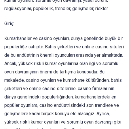
kumar oyunları, sorumlu oyun davranışı, yasal durum,
regülasyonlar, popülerlik, trendler, gelişmeler, riskler.
Giriş:
Kumarhaneler ve casino oyunları, dünya genelinde büyük bir
popülerliğe sahiptir. Bahis şirketleri ve online casino siteleri
de bu endüstrinin önemli oyuncuları arasında yer almaktadır.
Ancak, yüksek riskli kumar oyunlarına olan ilgi ve sorumlu
oyun davranışının önemi de tartışma konusudur. Bu
makalede, casino oyunları ve kumarhane kültüründen, bahis
şirketleri ve online casino sitelerine, casino firmalarının
dünya genelindeki popülerliğinden, kumarhanelerdeki en
popüler oyunlara, casino endüstrisindeki son trendlere ve
gelişmelere kadar birçok konuyu ele alacağız. Ayrıca,
yüksek riskli kumar oyunları ve sorumlu oyun davranışı gibi