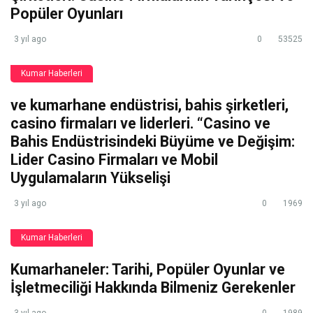
Popüler Oyunları
3 yıl ago
0
53525
Kumar Haberleri
ve kumarhane endüstrisi, bahis şirketleri,
casino firmaları ve liderleri. “Casino ve
Bahis Endüstrisindeki Büyüme ve Değişim:
Lider Casino Firmaları ve Mobil
Uygulamaların Yükselişi
3 yıl ago
0
1969
Kumar Haberleri
Kumarhaneler: Tarihi, Popüler Oyunlar ve
İşletmeciliği Hakkında Bilmeniz Gerekenler