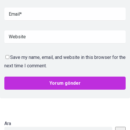
Save my name, email, and website in this browser for the
next time I comment.
Ara