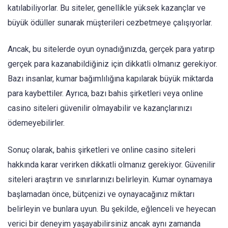
katılabiliyorlar. Bu siteler, genellikle yüksek kazançlar ve
büyük ödüller sunarak müşterileri cezbetmeye çalışıyorlar.
Ancak, bu sitelerde oyun oynadığınızda, gerçek para yatırıp
gerçek para kazanabildiğiniz için dikkatli olmanız gerekiyor.
Bazı insanlar, kumar bağımlılığına kapılarak büyük miktarda
para kaybettiler. Ayrıca, bazı bahis şirketleri veya online
casino siteleri güvenilir olmayabilir ve kazançlarınızı
ödemeyebilirler.
Sonuç olarak, bahis şirketleri ve online casino siteleri
hakkında karar verirken dikkatli olmanız gerekiyor. Güvenilir
siteleri araştırın ve sınırlarınızı belirleyin. Kumar oynamaya
başlamadan önce, bütçenizi ve oynayacağınız miktarı
belirleyin ve bunlara uyun. Bu şekilde, eğlenceli ve heyecan
verici bir deneyim yaşayabilirsiniz ancak aynı zamanda