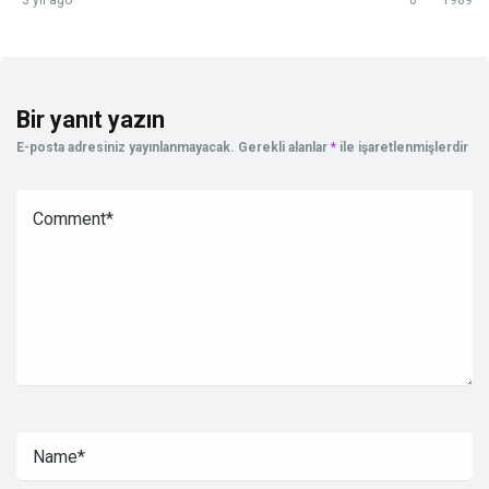
3 yıl ago
0
1989
Bir yanıt yazın
E-posta adresiniz yayınlanmayacak.
Gerekli alanlar
*
ile işaretlenmişlerdir