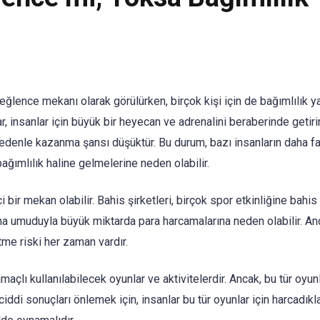
r eğlence mekanı olarak görülürken, birçok kişi için de bağımlılık ya
, insanlar için büyük bir heyecan ve adrenalini beraberinde getirir
nedenle kazanma şansı düşüktür. Bu durum, bazı insanların daha f
ğımlılık haline gelmelerine neden olabilir.
 bir mekan olabilir. Bahis şirketleri, birçok spor etkinliğine bahi
ma umuduyla büyük miktarda para harcamalarına neden olabilir. An
me riski her zaman vardır.
açlı kullanılabilecek oyunlar ve aktivitelerdir. Ancak, bu tür oyunl
i ciddi sonuçları önlemek için, insanlar bu tür oyunlar için harcadıkl