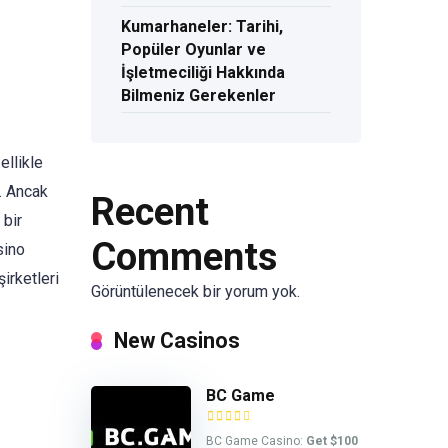
Kumarhaneler: Tarihi,
Popüler Oyunlar ve
İşletmeciliği Hakkında
Bilmeniz Gerekenler
ellikle
r. Ancak
Recent
 bir
Comments
sino
irketleri
Görüntülenecek bir yorum yok.
New Casinos
BC Game
BC Game Casino:
Get $100