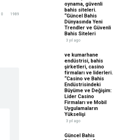
oynama, güvenli
bahis siteleri.
0
1989
“Güncel Bahis
Dünyasında Yeni
Trendler ve Güvenli
Bahis Siteleri
3 yıl ago
ve kumarhane
endüstrisi, bahis
şirketleri, casino
firmaları ve liderleri.
“Casino ve Bahis
Endüstrisindeki
Büyüme ve Değişim:
Lider Casino
Firmaları ve Mobil
Uygulamaların
Yükselişi
3 yıl ago
Güncel Bahis