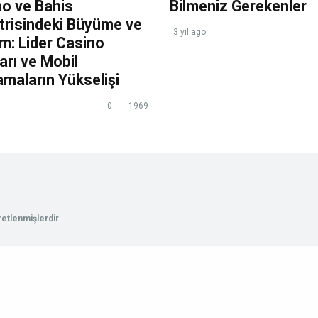
no ve Bahis
Bilmeniz Gerekenler
trisindeki Büyüme ve
3 yıl ago
m: Lider Casino
arı ve Mobil
maların Yükselişi
0
1969
aretlenmişlerdir