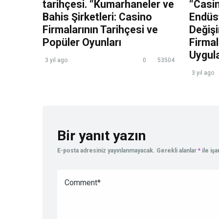
tarihçesi. “Kumarhaneler ve
“Casi
Bahis Şirketleri: Casino
Endüs
Firmalarının Tarihçesi ve
Değişi
Popüler Oyunları
Firmal
Uygula
3 yıl ago
0
53504
3 yıl ago
Bir yanıt yazın
E-posta adresiniz yayınlanmayacak.
Gerekli alanlar
*
ile iş