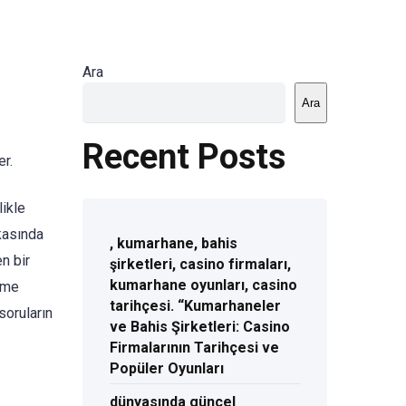
Ara
Ara
Recent Posts
er.
likle
rkasında
, kumarhane, bahis
n bir
şirketleri, casino firmaları,
kumarhane oyunları, casino
etme
tarihçesi. “Kumarhaneler
soruların
ve Bahis Şirketleri: Casino
Firmalarının Tarihçesi ve
Popüler Oyunları
dünyasında güncel