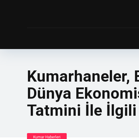
Kumarhaneler, B
Dünya Ekonomisi
Tatmini İle İlgil
Kumar Haberleri