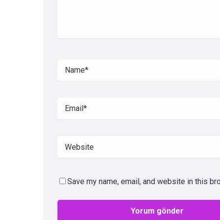
Save my name, email, and website in this br