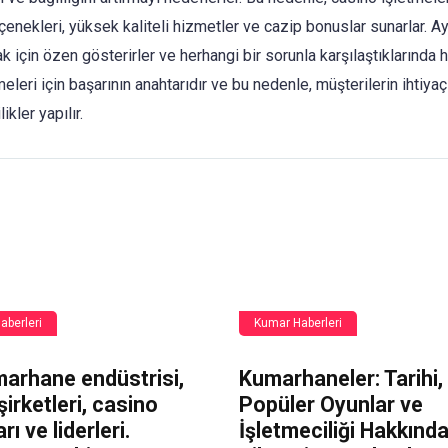
çenekleri, yüksek kaliteli hizmetler ve cazip bonuslar sunarlar. Ay
için özen gösterirler ve herhangi bir sorunla karşılaştıklarında hı
eleri için başarının anahtarıdır ve bu nedenle, müşterilerin ihtiyaç
kler yapılır.
aberleri
Kumar Haberleri
marhane endüstrisi,
Kumarhaneler: Tarihi,
şirketleri, casino
Popüler Oyunlar ve
rı ve liderleri.
İşletmeciliği Hakkınd