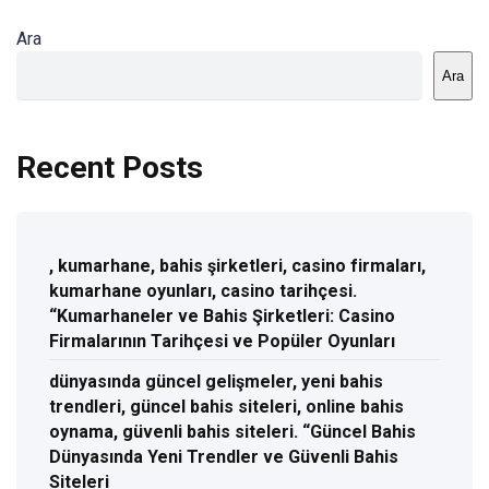
Ara
Ara
Recent Posts
, kumarhane, bahis şirketleri, casino firmaları,
kumarhane oyunları, casino tarihçesi.
“Kumarhaneler ve Bahis Şirketleri: Casino
Firmalarının Tarihçesi ve Popüler Oyunları
dünyasında güncel gelişmeler, yeni bahis
trendleri, güncel bahis siteleri, online bahis
oynama, güvenli bahis siteleri. “Güncel Bahis
Dünyasında Yeni Trendler ve Güvenli Bahis
Siteleri