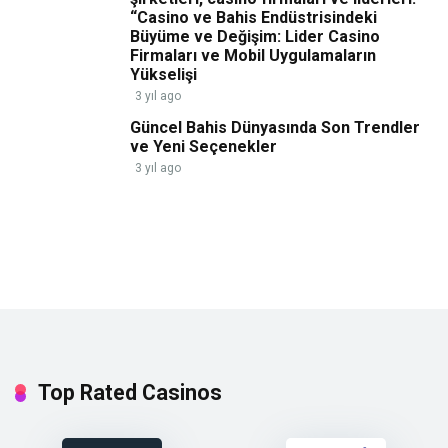
“Casino ve Bahis Endüstrisindeki
Büyüme ve Değişim: Lider Casino
Firmaları ve Mobil Uygulamaların
Yükselişi
3 yıl ago
Güncel Bahis Dünyasında Son Trendler
ve Yeni Seçenekler
3 yıl ago
Top Rated Casinos