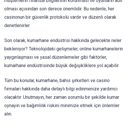
müşterilerin finansal bilgilerinin korunması ve oyunların adil
olması açısından son derece önemlidir. Bu nedenle, her
casinonun bir güvenlik protokolü vardır ve düzenli olarak
denetlenirler.
Son olarak, kumarhane endüstrisi hakkında gelecekte neler
bekleniyor? Teknolojideki gelişmeler, online kumarhanelerin
yaygınlaşması ve yasal düzenlemeler gibi faktörler,
kumarhane endüstrisinde büyük değişikliklere yol açabilir.
Tüm bu konular, kumarhane, bahis şirketleri ve casino
firmaları hakkında daha detaylı bilgi edinmenize yardımcı
olacaktır. Unutmayın, her zaman sorumlu bir şekilde kumar
oynayın ve bağımlılık riskini minimize etmek için önlemler
alın.