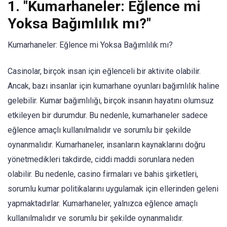
1. "Kumarhaneler: Eğlence mi
Yoksa Bağımlılık mı?"
Kumarhaneler: Eğlence mi Yoksa Bağımlılık mı?
Casinolar, birçok insan için eğlenceli bir aktivite olabilir.
Ancak, bazı insanlar için kumarhane oyunları bağımlılık haline
gelebilir. Kumar bağımlılığı, birçok insanın hayatını olumsuz
etkileyen bir durumdur. Bu nedenle, kumarhaneler sadece
eğlence amaçlı kullanılmalıdır ve sorumlu bir şekilde
oynanmalıdır. Kumarhaneler, insanların kaynaklarını doğru
yönetmedikleri takdirde, ciddi maddi sorunlara neden
olabilir. Bu nedenle, casino firmaları ve bahis şirketleri,
sorumlu kumar politikalarını uygulamak için ellerinden geleni
yapmaktadırlar. Kumarhaneler, yalnızca eğlence amaçlı
kullanılmalıdır ve sorumlu bir şekilde oynanmalıdır.