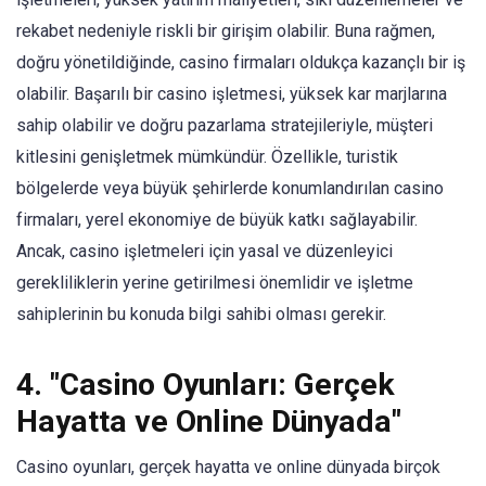
rekabet nedeniyle riskli bir girişim olabilir. Buna rağmen,
doğru yönetildiğinde, casino firmaları oldukça kazançlı bir iş
olabilir. Başarılı bir casino işletmesi, yüksek kar marjlarına
sahip olabilir ve doğru pazarlama stratejileriyle, müşteri
kitlesini genişletmek mümkündür. Özellikle, turistik
bölgelerde veya büyük şehirlerde konumlandırılan casino
firmaları, yerel ekonomiye de büyük katkı sağlayabilir.
Ancak, casino işletmeleri için yasal ve düzenleyici
gerekliliklerin yerine getirilmesi önemlidir ve işletme
sahiplerinin bu konuda bilgi sahibi olması gerekir.
4. "Casino Oyunları: Gerçek
Hayatta ve Online Dünyada"
Casino oyunları, gerçek hayatta ve online dünyada birçok