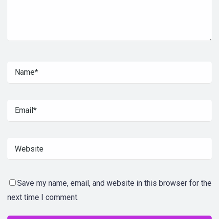
Save my name, email, and website in this browser for the
next time I comment.