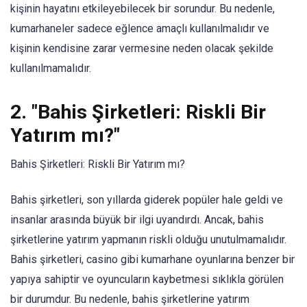
kişinin hayatını etkileyebilecek bir sorundur. Bu nedenle,
kumarhaneler sadece eğlence amaçlı kullanılmalıdır ve
kişinin kendisine zarar vermesine neden olacak şekilde
kullanılmamalıdır.
2. "Bahis Şirketleri: Riskli Bir
Yatırım mı?"
Bahis Şirketleri: Riskli Bir Yatırım mı?
Bahis şirketleri, son yıllarda giderek popüler hale geldi ve
insanlar arasında büyük bir ilgi uyandırdı. Ancak, bahis
şirketlerine yatırım yapmanın riskli olduğu unutulmamalıdır.
Bahis şirketleri, casino gibi kumarhane oyunlarına benzer bir
yapıya sahiptir ve oyuncuların kaybetmesi sıklıkla görülen
bir durumdur. Bu nedenle, bahis şirketlerine yatırım