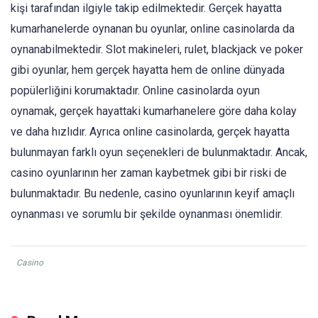
kişi tarafından ilgiyle takip edilmektedir. Gerçek hayatta
kumarhanelerde oynanan bu oyunlar, online casinolarda da
oynanabilmektedir. Slot makineleri, rulet, blackjack ve poker
gibi oyunlar, hem gerçek hayatta hem de online dünyada
popülerliğini korumaktadır. Online casinolarda oyun
oynamak, gerçek hayattaki kumarhanelere göre daha kolay
ve daha hızlıdır. Ayrıca online casinolarda, gerçek hayatta
bulunmayan farklı oyun seçenekleri de bulunmaktadır. Ancak,
casino oyunlarının her zaman kaybetmek gibi bir riski de
bulunmaktadır. Bu nedenle, casino oyunlarının keyif amaçlı
oynanması ve sorumlu bir şekilde oynanması önemlidir.
Casino