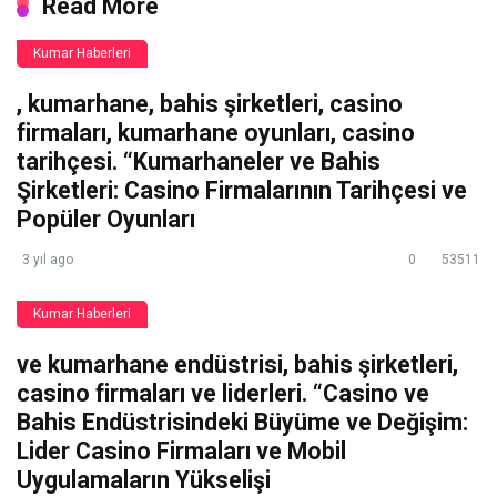
Read More
Kumar Haberleri
, kumarhane, bahis şirketleri, casino
firmaları, kumarhane oyunları, casino
tarihçesi. “Kumarhaneler ve Bahis
Şirketleri: Casino Firmalarının Tarihçesi ve
Popüler Oyunları
3 yıl ago
0
53511
Kumar Haberleri
ve kumarhane endüstrisi, bahis şirketleri,
casino firmaları ve liderleri. “Casino ve
Bahis Endüstrisindeki Büyüme ve Değişim:
Lider Casino Firmaları ve Mobil
Uygulamaların Yükselişi