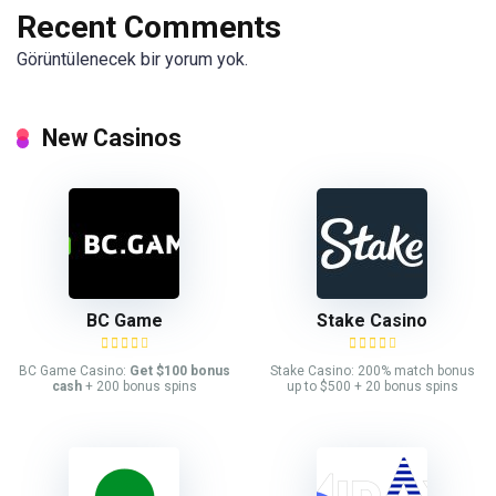
Recent Comments
Görüntülenecek bir yorum yok.
New Casinos
BC Game
Stake Casino
BC Game Casino:
Get $100 bonus
Stake Casino: 200% match bonus
cash
+ 200 bonus spins
up to $500 + 20 bonus spins