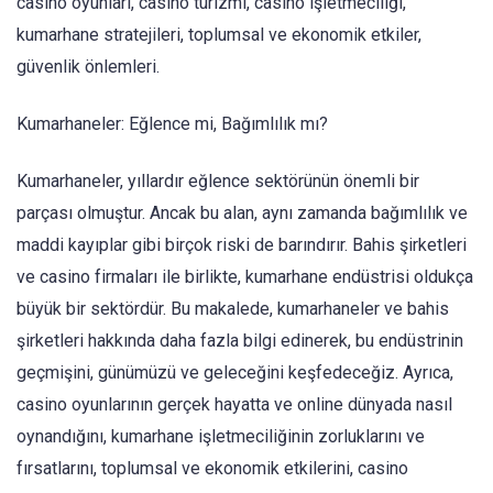
casino oyunları, casino turizmi, casino işletmeciliği,
kumarhane stratejileri, toplumsal ve ekonomik etkiler,
güvenlik önlemleri.
Kumarhaneler: Eğlence mi, Bağımlılık mı?
Kumarhaneler, yıllardır eğlence sektörünün önemli bir
parçası olmuştur. Ancak bu alan, aynı zamanda bağımlılık ve
maddi kayıplar gibi birçok riski de barındırır. Bahis şirketleri
ve casino firmaları ile birlikte, kumarhane endüstrisi oldukça
büyük bir sektördür. Bu makalede, kumarhaneler ve bahis
şirketleri hakkında daha fazla bilgi edinerek, bu endüstrinin
geçmişini, günümüzü ve geleceğini keşfedeceğiz. Ayrıca,
casino oyunlarının gerçek hayatta ve online dünyada nasıl
oynandığını, kumarhane işletmeciliğinin zorluklarını ve
fırsatlarını, toplumsal ve ekonomik etkilerini, casino