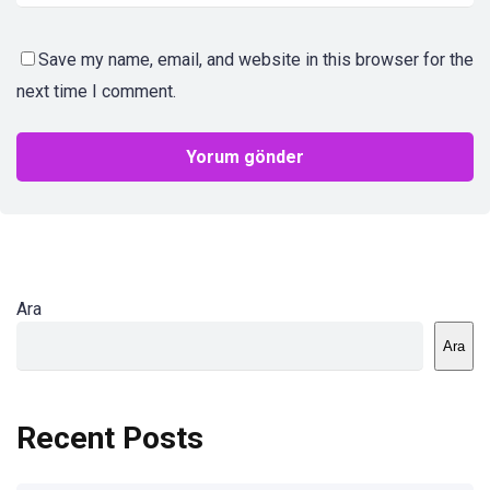
Save my name, email, and website in this browser for the
next time I comment.
Ara
Ara
Recent Posts