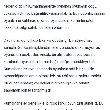
neden olabilir. Kumarhanelerde oynanan oyunların çoğu,
yüksek riskli ve bağımlılık yapıcı olabilir. Bu nedenle, casino
oyunlarına katılmadan önce oyuncuların kumarhaneler
hakkında bilgi sahibi olmaları önemlidir.
Casinolar, genellikle lüks ve gösterişli bir atmosfere
sahiptir. Görkemli ışıklandırmalar ve süslü dekorasyonlar,
oyuncuları cezbeder. Ancak, bu atmosferin cazibesine
kapılmak, oyuncuları kumar bağımlılığına sürükleyebilir.
Kumarhaneler, aynı zamanda oyunların adil bir şekilde
oynandığından emin olmak için sıkı düzenlemelere tabidir.
Bu düzenlemeler, oyuncuların güvenliğini ve adaleti
sağlamak için tasarlanmıştır.
Kumarhaneler genellikle, birçok farklı oyun türü sunarlar. Bu