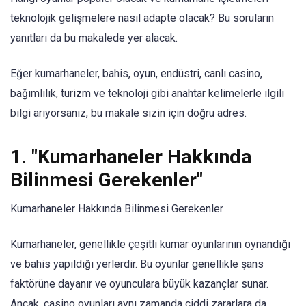
teknolojik gelişmelere nasıl adapte olacak? Bu soruların
yanıtları da bu makalede yer alacak.
Eğer kumarhaneler, bahis, oyun, endüstri, canlı casino,
bağımlılık, turizm ve teknoloji gibi anahtar kelimelerle ilgili
bilgi arıyorsanız, bu makale sizin için doğru adres.
1. "Kumarhaneler Hakkında
Bilinmesi Gerekenler"
Kumarhaneler Hakkında Bilinmesi Gerekenler
Kumarhaneler, genellikle çeşitli kumar oyunlarının oynandığı
ve bahis yapıldığı yerlerdir. Bu oyunlar genellikle şans
faktörüne dayanır ve oyunculara büyük kazançlar sunar.
Ancak, casino oyunları aynı zamanda ciddi zararlara da