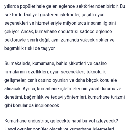
yıllarda popüler hale gelen eğlence sektörlerinden biridir. Bu
sektörde faaliyet gösteren işletmeler, çeşitli oyun
seçenekleri ve hizmetleriyle milyonlarca insanın ilgisini
çekiyor. Ancak, kumarhane endüstrisi sadece eğlence
sektörüyle sınırlı değil, aynı zamanda yüksek riskler ve
bağımlılık riski de taşıyor.
Bu makalede, kumarhane, bahis şirketleri ve casino
firmalarının özellikleri, oyun seçenekleri, teknolojik
gelişmeler, canlı casino oyunları ve daha birçok konu ele
alınacak. Ayrıca, kumarhane işletmelerinin yasal durumu ve
denetimi, bağımlılık ve tedavi yöntemleri, kumarhane turizmi
gibi konular da incelenecek.
Kumarhane endüstrisi, gelecekte nasıl bir yol izleyecek?
Hangi oyunlar popüler olacak ve kumarhane işletmeleri