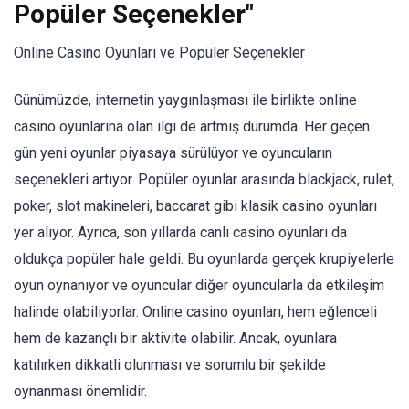
Popüler Seçenekler"
Online Casino Oyunları ve Popüler Seçenekler
Günümüzde, internetin yaygınlaşması ile birlikte online
casino oyunlarına olan ilgi de artmış durumda. Her geçen
gün yeni oyunlar piyasaya sürülüyor ve oyuncuların
seçenekleri artıyor. Popüler oyunlar arasında blackjack, rulet,
poker, slot makineleri, baccarat gibi klasik casino oyunları
yer alıyor. Ayrıca, son yıllarda canlı casino oyunları da
oldukça popüler hale geldi. Bu oyunlarda gerçek krupiyelerle
oyun oynanıyor ve oyuncular diğer oyuncularla da etkileşim
halinde olabiliyorlar. Online casino oyunları, hem eğlenceli
hem de kazançlı bir aktivite olabilir. Ancak, oyunlara
katılırken dikkatli olunması ve sorumlu bir şekilde
oynanması önemlidir.