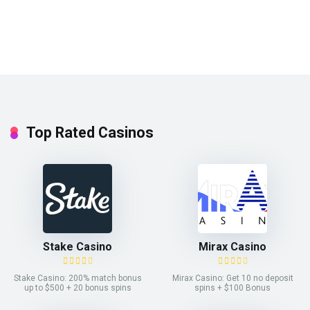
Top Rated Casinos
Stake Casino
Mirax Casino
Stake Casino: 200% match bonus
Mirax Casino: Get 10 no deposit
up to $500 + 20 bonus spins
spins + $100 Bonus