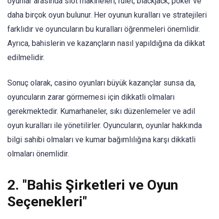
oyunlar arasında slot makineleri, rulet, blackjack, poker ve
daha birçok oyun bulunur. Her oyunun kuralları ve stratejileri
farklıdır ve oyuncuların bu kuralları öğrenmeleri önemlidir.
Ayrıca, bahislerin ve kazançların nasıl yapıldığına da dikkat
edilmelidir.
Sonuç olarak, casino oyunları büyük kazançlar sunsa da,
oyuncuların zarar görmemesi için dikkatli olmaları
gerekmektedir. Kumarhaneler, sıkı düzenlemeler ve adil
oyun kuralları ile yönetilirler. Oyuncuların, oyunlar hakkında
bilgi sahibi olmaları ve kumar bağımlılığına karşı dikkatli
olmaları önemlidir.
2. "Bahis Şirketleri ve Oyun
Seçenekleri"