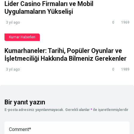
Lider Casino Firmaları ve Mobil
Uygulamaların Yükselişi
3 yıl ago
0
1969
Kumar Haberleri
Kumarhaneler: Tarihi, Popüler Oyunlar ve
İşletmeciliği Hakkında Bilmeniz Gerekenler
3 yıl ago
0
1989
Bir yanıt yazın
E-posta adresiniz yayınlanmayacak.
Gerekli alanlar
*
ile işaretlenmişlerdir