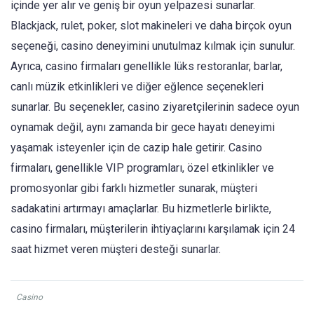
içinde yer alır ve geniş bir oyun yelpazesi sunarlar.
Blackjack, rulet, poker, slot makineleri ve daha birçok oyun
seçeneği, casino deneyimini unutulmaz kılmak için sunulur.
Ayrıca, casino firmaları genellikle lüks restoranlar, barlar,
canlı müzik etkinlikleri ve diğer eğlence seçenekleri
sunarlar. Bu seçenekler, casino ziyaretçilerinin sadece oyun
oynamak değil, aynı zamanda bir gece hayatı deneyimi
yaşamak isteyenler için de cazip hale getirir. Casino
firmaları, genellikle VIP programları, özel etkinlikler ve
promosyonlar gibi farklı hizmetler sunarak, müşteri
sadakatini artırmayı amaçlarlar. Bu hizmetlerle birlikte,
casino firmaları, müşterilerin ihtiyaçlarını karşılamak için 24
saat hizmet veren müşteri desteği sunarlar.
Casino