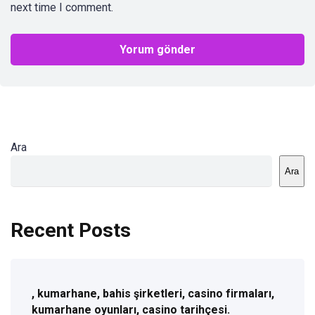
next time I comment.
Ara
Ara
Recent Posts
, kumarhane, bahis şirketleri, casino firmaları,
kumarhane oyunları, casino tarihçesi.