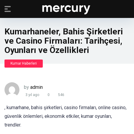
Kumarhaneler, Bahis Şirketleri
ve Casino Firmaları: Tarihçesi,
Oyunları ve Özellikleri
Kumar Haberleri
by
admin
3 yıl ago
0
546
, kumarhane, bahis şirketleri, casino firmaları, online casino,
güvenlik önlemleri, ekonomik etkiler, kumar oyunları,
trendler.