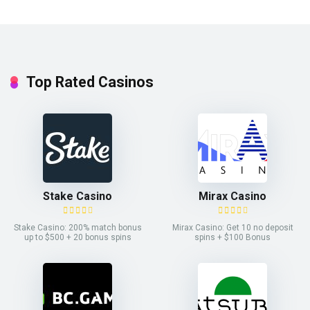
Top Rated Casinos
Stake Casino
Mirax Casino
Stake Casino: 200% match bonus
Mirax Casino: Get 10 no deposit
up to $500 + 20 bonus spins
spins + $100 Bonus