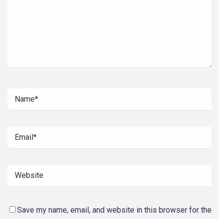
Save my name, email, and website in this browser for the