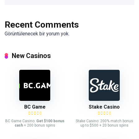
Recent Comments
Görüntülenecek bir yorum yok.
New Casinos
BC Game
Stake Casino
BC Game Casino:
Get $100 bonus
Stake Casino: 200% match bonus
cash
+ 200 bonus spins
up to $500 + 20 bonus spins