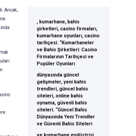
i. Ancak,
tme
, kumarhane, bahis
kında
şirketleri, casino firmaları,
kumarhane oyunları, casino
tarihçesi. “Kumarhaneler
ve Bahis Şirketleri: Casino
pmak
Firmalarının Tarihçesi ve
uları
Popüler Oyunları
un
dünyasında güncel
gelişmeler, yeni bahis
trendleri, güncel bahis
casino
siteleri, online bahis
oynama, güvenli bahis
siteleri. “Güncel Bahis
ere
Dünyasında Yeni Trendler
ve Güvenli Bahis Siteleri
ve kumarhane endüstrisi,