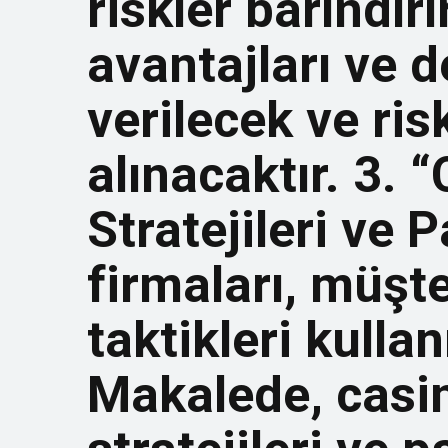
riskler barındı
avantajları ve d
verilecek ve risk
alınacaktır. 3. 
Stratejileri ve 
firmaları, müşt
taktikleri kullanı
Makalede, casin