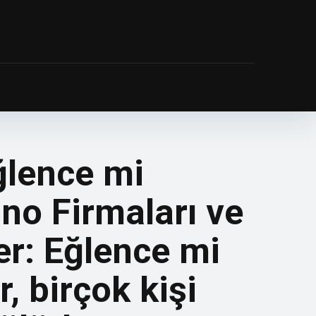
ğlence mi
ino Firmaları ve
er: Eğlence mi
, birçok kişi