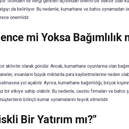
r. İstihdam ve vergi gelirleri açısından önemli bir sektör olan 
 algıyı da belirliyor. Bu nedenle, kumarhane ve bahis oynamadan ö
rece önemlidir.
lence mi Yoksa Bağımlılık 
bir aktivite olarak görülür. Ancak, kumarhane oyunlarına olan bağıml
haneler, insanların büyük miktarda para kaybetmelerine neden olabi
kalmasına yol açabilir. Ayrıca, kumarhane bağımlılığı, birçok kişinin
 bir etkiye sahip olabilir. Bu nedenle, casino firmaları ve bahis şi
terilerin bilinçli kumar oynamalarını teşvik etmelidir.
iskli Bir Yatırım mı?"