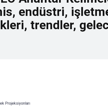
, endüstri, işletme 
leri, trendler, gele
ek Projeksiyonları