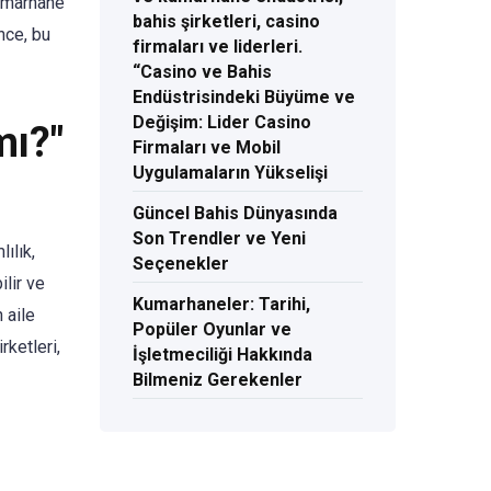
kumarhane
bahis şirketleri, casino
nce, bu
firmaları ve liderleri.
“Casino ve Bahis
Endüstrisindeki Büyüme ve
Değişim: Lider Casino
mı?"
Firmaları ve Mobil
Uygulamaların Yükselişi
Güncel Bahis Dünyasında
Son Trendler ve Yeni
ılık,
Seçenekler
lir ve
Kumarhaneler: Tarihi,
 aile
Popüler Oyunlar ve
rketleri,
İşletmeciliği Hakkında
Bilmeniz Gerekenler