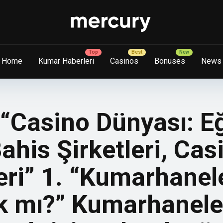
Home
Kumar Haberleri
Casinos
Bonuses
News
 “Casino Dünyası: E
ahis Şirketleri, Cas
eri” 1. “Kumarhanel
k mı?” Kumarhaneler