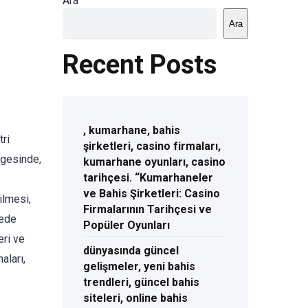
Ara
Ara
Recent Posts
, kumarhane, bahis
tri
şirketleri, casino firmaları,
lgesinde,
kumarhane oyunları, casino
tarihçesi. “Kumarhaneler
ve Bahis Şirketleri: Casino
ilmesi,
Firmalarının Tarihçesi ve
nede
Popüler Oyunları
ri ve
dünyasında güncel
aları,
gelişmeler, yeni bahis
trendleri, güncel bahis
siteleri, online bahis