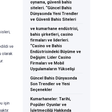
oynama, güvenli bahis
siteleri. “Güncel Bahis
Dünyasında Yeni Trendler
ve Güvenli Bahis Siteleri
ve kumarhane endüstrisi,
isleri,
bahis şirketleri, casino
firmaları ve liderleri.
“Casino ve Bahis
edildi ve
Endüstrisindeki Büyüme ve
u olarak
Değişim: Lider Casino
r.
Firmaları ve Mobil
Uygulamaların Yükselişi
Güncel Bahis Dünyasında
Son Trendler ve Yeni
Seçenekler
Kumarhaneler: Tarihi,
u işin
Popüler Oyunlar ve
aktır.
İşletmeciliği Hakkında