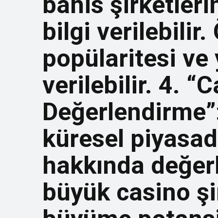
bahis şirketle
bilgi verilebilir
popülaritesi ve
verilebilir. 4. 
Değerlendirme”:
küresel piyasad
hakkında değerle
büyük casino şi