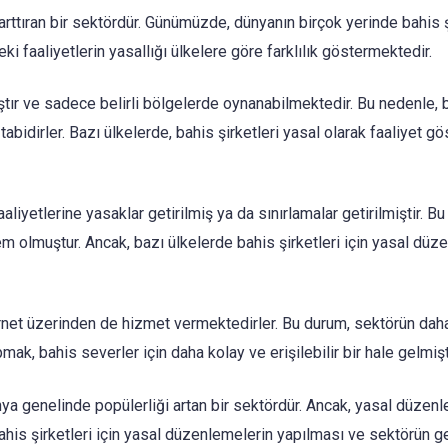
k arttıran bir sektördür. Günümüzde, dünyanın birçok yerinde bahis ş
i faaliyetlerin yasallığı ülkelere göre farklılık göstermektedir.
ştır ve sadece belirli bölgelerde oynanabilmektedir. Bu nedenle, 
tabidirler. Bazı ülkelerde, bahis şirketleri yasal olarak faaliyet gö
liyetlerine yasaklar getirilmiş ya da sınırlamalar getirilmiştir. B
önem olmuştur. Ancak, bazı ülkelerde bahis şirketleri için yasal dü
ternet üzerinden de hizmet vermektedirler. Bu durum, sektörün dah
k, bahis severler için daha kolay ve erişilebilir bir hale gelmişti
ünya genelinde popülerliği artan bir sektördür. Ancak, yasal düzen
ahis şirketleri için yasal düzenlemelerin yapılması ve sektörün g