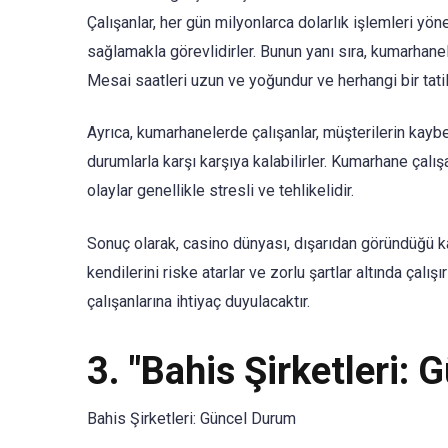
Çalışanlar, her gün milyonlarca dolarlık işlemleri yö
sağlamakla görevlidirler. Bunun yanı sıra, kumarhanele
Mesai saatleri uzun ve yoğundur ve herhangi bir tatil
Ayrıca, kumarhanelerde çalışanlar, müşterilerin kaybet
durumlarla karşı karşıya kalabilirler. Kumarhane çalış
olaylar genellikle stresli ve tehlikelidir.
Sonuç olarak, casino dünyası, dışarıdan göründüğü ka
kendilerini riske atarlar ve zorlu şartlar altında ça
çalışanlarına ihtiyaç duyulacaktır.
3. "Bahis Şirketleri:
Bahis Şirketleri: Güncel Durum