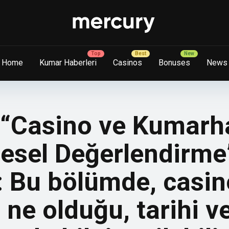
Home
Kumar Haberleri
Casinos
Bonuses
News
 “Casino ve Kumarha
resel Değerlendirme
”: Bu bölümde, casin
 ne olduğu, tarihi 