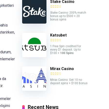
Stake Casino
irketleri
Stake Casino: 200% match
bonus up to $500 + 20
bonus spins
bahis
sterirken,
Katsubet
1 Free Spin credited for
every $1 deposit. Up to
u durum,
$100 +
100 Spins
zenlemeler
Mirax Casino
a da
Mirax Casino: Get 10 no
deposit spins + $100 Bonus
r.
lemeler
elişimi
Recent News