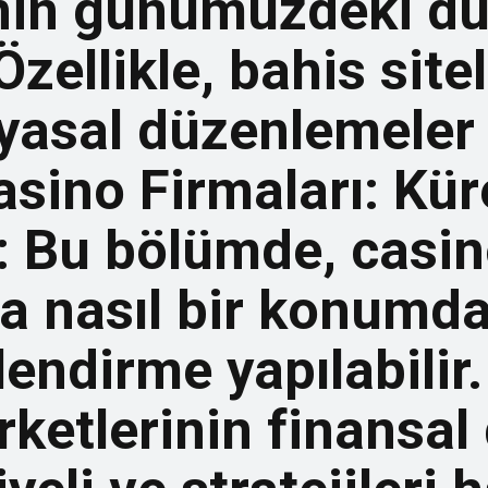
rinin günümüzdeki 
. Özellikle, bahis sit
 yasal düzenlemeler 
“Casino Firmaları: K
 Bu bölümde, casino
a nasıl bir konumd
ndirme yapılabilir. 
rketlerinin finansa