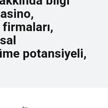
akkında bilgi
casino,
firmaları,
sal
üme potansiyeli,