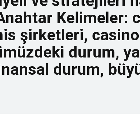
li ve stratejileri h
 Anahtar Kelimeler: 
 şirketleri, casino 
nümüzdeki durum, ya
inansal durum, büy