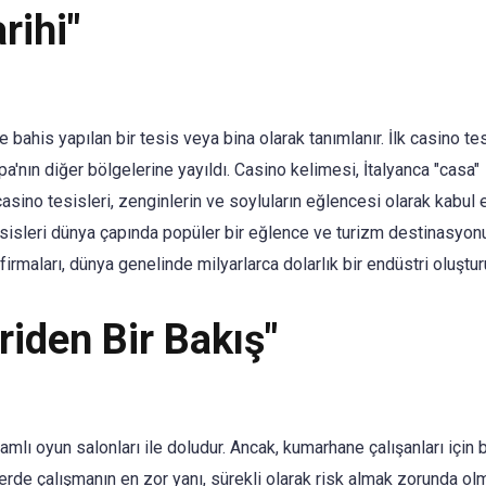
rihi"
 bahis yapılan bir tesis veya bina olarak tanımlanır. İlk casino tes
pa'nın diğer bölgelerine yayıldı. Casino kelimesi, İtalyanca "casa"
 casino tesisleri, zenginlerin ve soyluların eğlencesi olarak kabul 
esisleri dünya çapında popüler bir eğlence ve turizm destinasyon
firmaları, dünya genelinde milyarlarca dolarlık bir endüstri oluşturu
riden Bir Bakış"
amlı oyun salonları ile doludur. Ancak, kumarhane çalışanları için b
erde çalışmanın en zor yanı, sürekli olarak risk almak zorunda olm