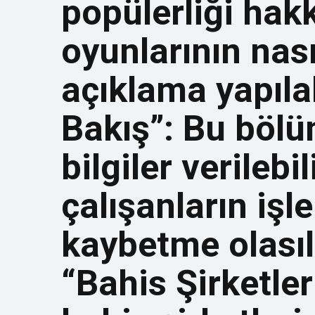
popülerliği hakk
oyunlarının nasıl
açıklama yapılab
Bakış”: Bu bölü
bilgiler verileb
çalışanların iş
kaybetme olasılı
“Bahis Şirketle