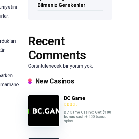
Bilmeniz Gerekenler
uniyetini
rlar.
Recent
rdukları
tür
Comments
Görüntülenecek bir yorum yok.
parken
New Casinos
 kumarhane
BC Game
BC Game Casino:
Get $100
bonus cash
+ 200 bonus
spins