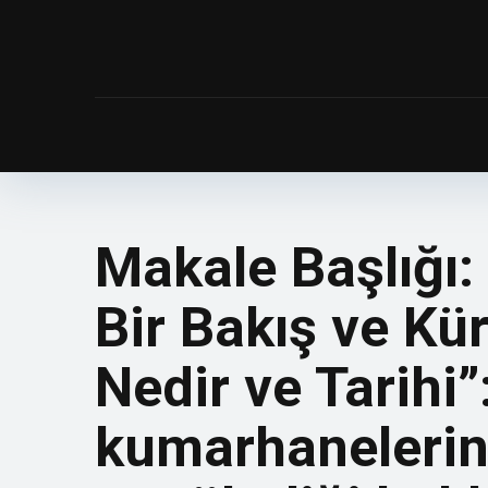
Makale Başlığı:
Bir Bakış ve Kü
Nedir ve Tarihi
kumarhanelerin