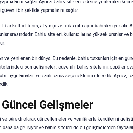
is yapmalarını sağlar. Ayrıca, bahis siteleri, ödeme yöntemleri kon
 güvenli bir şekilde yapmalarını sağlar.
 basketbol, tenis, at yarışı ve boks gibi spor bahisleri yer alır. A
lar arasındadır. Bahis siteleri, kullanıcılarına yüksek oranlar ve 
ur.
en ve yenilenen bir dünya. Bu nedenle, bahis tutkunları için en gün
telerindeki son gelişmeleri, güvenilir bahis sitelerini, popüler oyu
bil uygulamaları ve canlı bahis seçeneklerini ele aldık. Ayrıca, b
rdik.
i Güncel Gelişmeler
e sürekli olarak güncellemeler ve yeniliklerle kendilerini geliştir
kte daha da gelişiyor ve bahis siteleri de bu gelişmelerden faydal