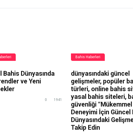
berleri
Bahis Haberleri
l Bahis Dünyasında
dünyasındaki güncel
endler ve Yeni
gelişmeler, popüler b
ekler
türleri, online bahis si
yasal bahis siteleri, b
0
1941
güvenliği “Mükemmel
Deneyimi İçin Güncel
Dünyasındaki Gelişme
Takip Edin