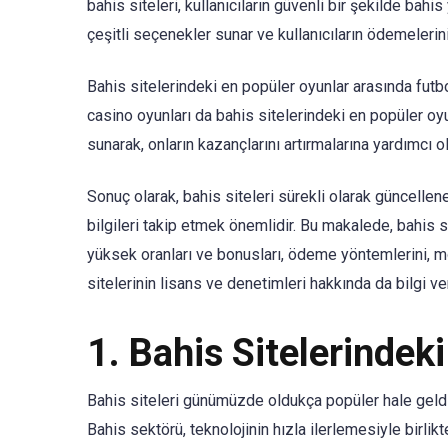
bahis siteleri, kullanıcıların güvenli bir şekilde bah
çeşitli seçenekler sunar ve kullanıcıların ödemelerini
Bahis sitelerindeki en popüler oyunlar arasında futbol,
casino oyunları da bahis sitelerindeki en popüler oyun
sunarak, onların kazançlarını artırmalarına yardımcı ol
Sonuç olarak, bahis siteleri sürekli olarak güncellen
bilgileri takip etmek önemlidir. Bu makalede, bahis si
yüksek oranları ve bonusları, ödeme yöntemlerini, mo
sitelerinin lisans ve denetimleri hakkında da bilgi ve
1. Bahis Sitelerindek
Bahis siteleri günümüzde oldukça popüler hale geldi v
Bahis sektörü, teknolojinin hızla ilerlemesiyle birli