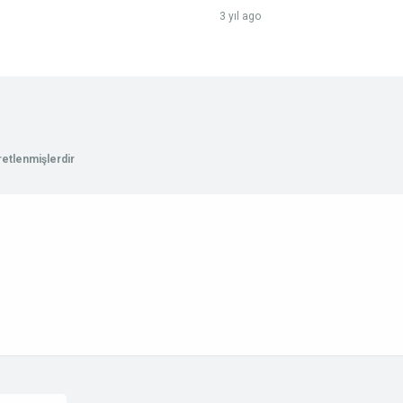
3 yıl ago
aretlenmişlerdir