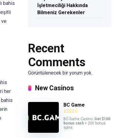
lı bahis
İşletmeciliği Hakkında
eşitli
Bilmeniz Gerekenler
r ve
Recent
Comments
Görüntülenecek bir yorum yok.
ahis
New Casinos
ri her
 bahis
BC Game
erin
e
BC Game Casino:
Get $100
bonus cash
+ 200 bonus
spins