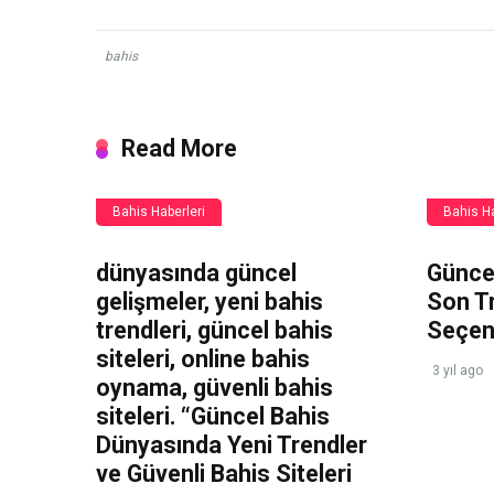
bahis
Read More
Bahis Haberleri
Bahis Ha
dünyasında güncel
Günce
gelişmeler, yeni bahis
Son Tr
trendleri, güncel bahis
Seçen
siteleri, online bahis
3 yıl ago
oynama, güvenli bahis
siteleri. “Güncel Bahis
Dünyasında Yeni Trendler
ve Güvenli Bahis Siteleri