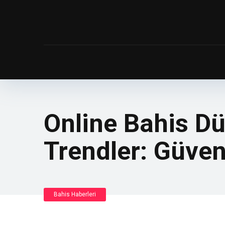
Online Bahis D
Trendler: Güveni
Bahis Haberleri