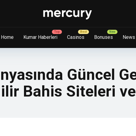
Home
Kumar Haberleri
Casinos
Bonuses
News
ünyasında Güncel Ge
lir Bahis Siteleri ve