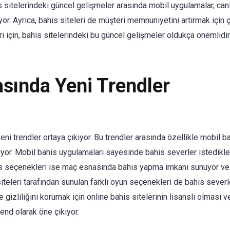
his sitelerindeki güncel gelişmeler arasında mobil uygulamalar, can
. Ayrıca, bahis siteleri de müşteri memnuniyetini artırmak için ç
ı için, bahis sitelerindeki bu güncel gelişmeler oldukça önemlidi
asında Yeni Trendler
ni trendler ortaya çıkıyor. Bu trendler arasında özellikle mobil b
ıyor. Mobil bahis uygulamaları sayesinde bahis severler istedikle
his seçenekleri ise maç esnasında bahis yapma imkanı sunuyor ve
 siteleri tarafından sunulan farklı oyun seçenekleri de bahis severl
e gizliliğini korumak için online bahis sitelerinin lisanslı olması v
end olarak öne çıkıyor.