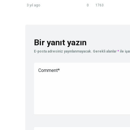
3 yıl ago
0
1763
Bir yanıt yazın
E-posta adresiniz yayınlanmayacak.
Gerekli alanlar
*
ile iş