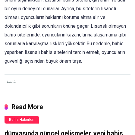
bir oyun deneyimi sunarlar. Ayrıca, bu sitelerin lisanslı
olması, oyuncuların haklarını koruma altına alır ve
dolandırıcılık gibi sorunların önüne geçer. Lisanslı olmayan
bahis sitelerinde, oyuncuların kazançlarına ulaşamama gibi
sorunlarla karşılaşma riskleri yüksektir. Bu nedenle, bahis
yaparken lisanslı bahis sitelerini tercih etmek, oyuncuların
güvenliği açısından büyük önem taşır.
bahis
Read More
Bahis Haberleri
dünyasında güncel gelişmeler, yeni bahis