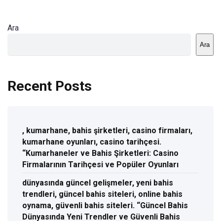
Ara
Ara
Recent Posts
, kumarhane, bahis şirketleri, casino firmaları,
kumarhane oyunları, casino tarihçesi.
“Kumarhaneler ve Bahis Şirketleri: Casino
Firmalarının Tarihçesi ve Popüler Oyunları
dünyasında güncel gelişmeler, yeni bahis
trendleri, güncel bahis siteleri, online bahis
oynama, güvenli bahis siteleri. “Güncel Bahis
Dünyasında Yeni Trendler ve Güvenli Bahis