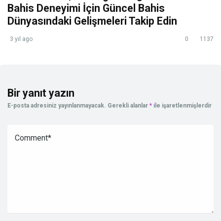
Bahis Deneyimi İçin Güncel Bahis
Dünyasındaki Gelişmeleri Takip Edin
3 yıl ago
0
1137
Bir yanıt yazın
E-posta adresiniz yayınlanmayacak.
Gerekli alanlar
*
ile işaretlenmişlerdir