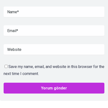
Save my name, email, and website in this browser for the
next time I comment.