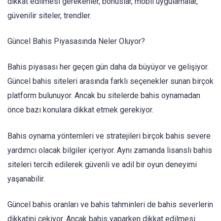
dikkat edilmesi gerekenler, bonuslar, mobil uygulamalar,
güvenilir siteler, trendler.
Güncel Bahis Piyasasında Neler Oluyor?
Bahis piyasası her geçen gün daha da büyüyor ve gelişiyor.
Güncel bahis siteleri arasında farklı seçenekler sunan birçok
platform bulunuyor. Ancak bu sitelerde bahis oynamadan
önce bazı konulara dikkat etmek gerekiyor.
Bahis oynama yöntemleri ve stratejileri birçok bahis severe
yardımcı olacak bilgiler içeriyor. Aynı zamanda lisanslı bahis
siteleri tercih edilerek güvenli ve adil bir oyun deneyimi
yaşanabilir.
Güncel bahis oranları ve bahis tahminleri de bahis severlerin
dikkatini çekiyor. Ancak bahis yaparken dikkat edilmesi