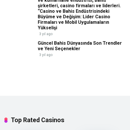
ve kumarhane endüstrisi, bahis
şirketleri, casino firmaları ve liderleri.
“Casino ve Bahis Endüstrisindeki
Büyüme ve Değişim: Lider Casino
Firmaları ve Mobil Uygulamaların
Yükselişi
3 yıl ago
Güncel Bahis Dünyasında Son Trendler
ve Yeni Seçenekler
3 yıl ago
Top Rated Casinos