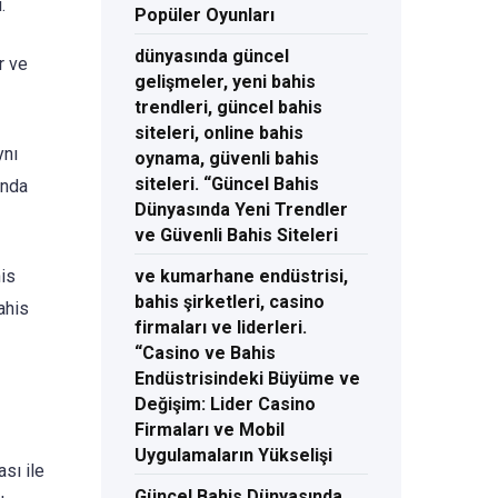
.
Popüler Oyunları
dünyasında güncel
r ve
gelişmeler, yeni bahis
trendleri, güncel bahis
siteleri, online bahis
ynı
oynama, güvenli bahis
siteleri. “Güncel Bahis
unda
Dünyasında Yeni Trendler
ve Güvenli Bahis Siteleri
his
ve kumarhane endüstrisi,
bahis şirketleri, casino
bahis
firmaları ve liderleri.
“Casino ve Bahis
Endüstrisindeki Büyüme ve
Değişim: Lider Casino
Firmaları ve Mobil
Uygulamaların Yükselişi
sı ile
Güncel Bahis Dünyasında