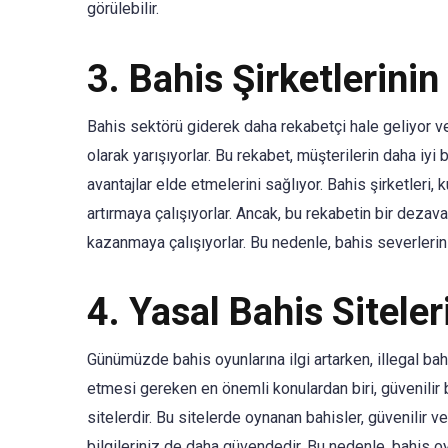
görülebilir.
3. Bahis Şirketlerini
Bahis sektörü giderek daha rekabetçi hale geliyor ve
olarak yarışıyorlar. Bu rekabet, müşterilerin daha iyi
avantajlar elde etmelerini sağlıyor. Bahis şirketleri
artırmaya çalışıyorlar. Ancak, bu rekabetin bir dezav
kazanmaya çalışıyorlar. Bu nedenle, bahis severlerin 
4. Yasal Bahis Siteleri
Günümüzde bahis oyunlarına ilgi artarken, illegal bah
etmesi gereken en önemli konulardan biri, güvenilir ba
sitelerdir. Bu sitelerde oynanan bahisler, güvenilir ve
bilgileriniz de daha güvendedir. Bu nedenle, bahis o