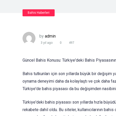
Bahis Haberleri
by
admin
3 yıl ago
0
497
Güncel Bahis Konusu: Türkiye'deki Bahis Piyasasın
Bahis tutkunları için son yıllarda büyük bir değişim ya
oynama deneyimi daha da kolaylaştı ve çok daha fazl
Türkiye'de bahis piyasası da bu değişimden nasibini 
Türkiye'deki bahis piyasası son yıllarda hızla büyüdü
rekabete dahil oldu. Bu siteler, kullanıcılarının bahi