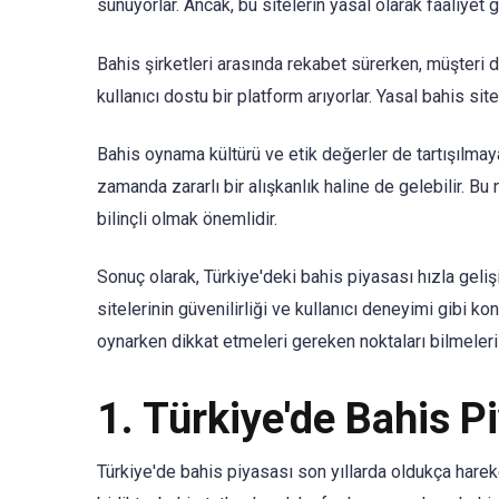
sunuyorlar. Ancak, bu sitelerin yasal olarak faaliyet 
Bahis şirketleri arasında rekabet sürerken, müşteri d
kullanıcı dostu bir platform arıyorlar. Yasal bahis sit
Bahis oynama kültürü ve etik değerler de tartışılmaya
zamanda zararlı bir alışkanlık haline de gelebilir. 
bilinçli olmak önemlidir.
Sonuç olarak, Türkiye'deki bahis piyasası hızla geli
sitelerinin güvenilirliği ve kullanıcı deneyimi gibi kon
oynarken dikkat etmeleri gereken noktaları bilmeler
1. Türkiye'de Bahis 
Türkiye'de bahis piyasası son yıllarda oldukça hareket