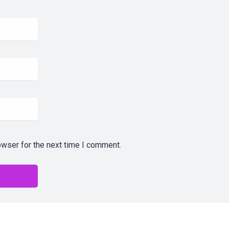
owser for the next time I comment.