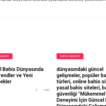
berleri
Bahis Haberleri
l Bahis Dünyasında
dünyasındaki güncel
endler ve Yeni
gelişmeler, popüler b
ekler
türleri, online bahis si
yasal bahis siteleri, b
0
1940
güvenliği “Mükemmel
Deneyimi İçin Güncel