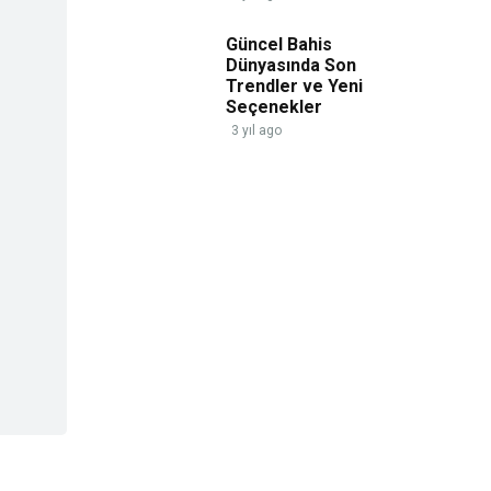
Güncel Bahis
Dünyasında Son
Trendler ve Yeni
Seçenekler
3 yıl ago