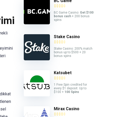
BC Game
BC Game Casino:
Get $100
bonus cash
+ 200 bonus
yimi
spins
rekli
Stake Casino
neyimini
Stake Casino: 200% match
bonus up to $500 + 20
teri
bonus spins
Katsubet
1 Free Spin credited for
every $1 deposit. Up to
$100 +
100 Spins
 dikkat
etlenen
Mirax Casino
isel
 daha