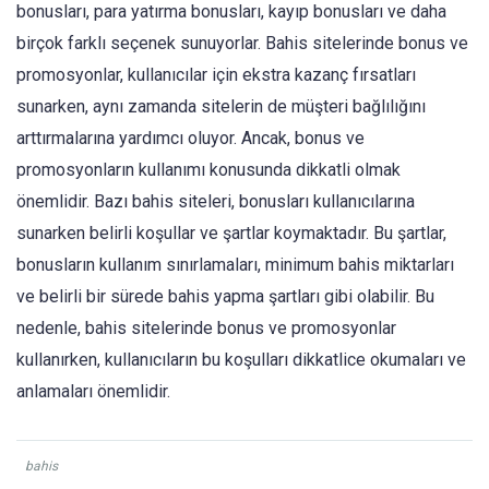
bonusları, para yatırma bonusları, kayıp bonusları ve daha
birçok farklı seçenek sunuyorlar. Bahis sitelerinde bonus ve
promosyonlar, kullanıcılar için ekstra kazanç fırsatları
sunarken, aynı zamanda sitelerin de müşteri bağlılığını
arttırmalarına yardımcı oluyor. Ancak, bonus ve
promosyonların kullanımı konusunda dikkatli olmak
önemlidir. Bazı bahis siteleri, bonusları kullanıcılarına
sunarken belirli koşullar ve şartlar koymaktadır. Bu şartlar,
bonusların kullanım sınırlamaları, minimum bahis miktarları
ve belirli bir sürede bahis yapma şartları gibi olabilir. Bu
nedenle, bahis sitelerinde bonus ve promosyonlar
kullanırken, kullanıcıların bu koşulları dikkatlice okumaları ve
anlamaları önemlidir.
bahis