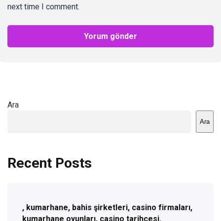
next time I comment.
Ara
Ara
Recent Posts
, kumarhane, bahis şirketleri, casino firmaları,
kumarhane oyunları, casino tarihçesi.