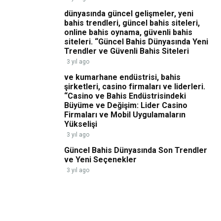
dünyasında güncel gelişmeler, yeni
bahis trendleri, güncel bahis siteleri,
online bahis oynama, güvenli bahis
siteleri. “Güncel Bahis Dünyasında Yeni
Trendler ve Güvenli Bahis Siteleri
3 yıl ago
ve kumarhane endüstrisi, bahis
şirketleri, casino firmaları ve liderleri.
“Casino ve Bahis Endüstrisindeki
Büyüme ve Değişim: Lider Casino
Firmaları ve Mobil Uygulamaların
Yükselişi
3 yıl ago
Güncel Bahis Dünyasında Son Trendler
ve Yeni Seçenekler
3 yıl ago