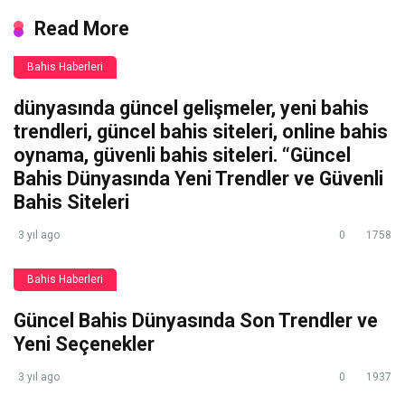
Read More
Bahis Haberleri
dünyasında güncel gelişmeler, yeni bahis
trendleri, güncel bahis siteleri, online bahis
oynama, güvenli bahis siteleri. “Güncel
Bahis Dünyasında Yeni Trendler ve Güvenli
Bahis Siteleri
3 yıl ago
0
1758
Bahis Haberleri
Güncel Bahis Dünyasında Son Trendler ve
Yeni Seçenekler
3 yıl ago
0
1937