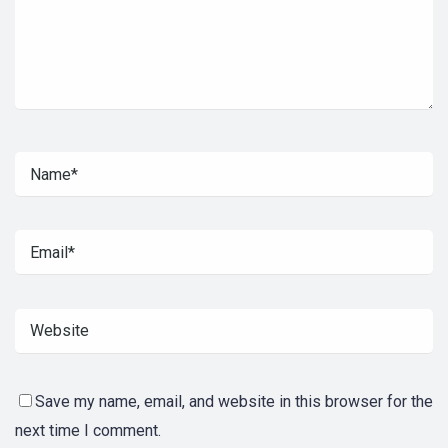
Save my name, email, and website in this browser for the
next time I comment.