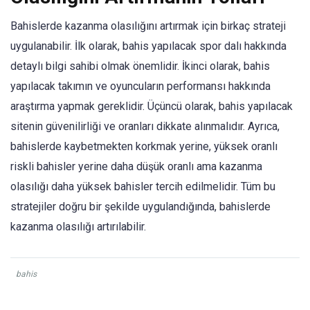
Bahislerde kazanma olasılığını artırmak için birkaç strateji
uygulanabilir. İlk olarak, bahis yapılacak spor dalı hakkında
detaylı bilgi sahibi olmak önemlidir. İkinci olarak, bahis
yapılacak takımın ve oyuncuların performansı hakkında
araştırma yapmak gereklidir. Üçüncü olarak, bahis yapılacak
sitenin güvenilirliği ve oranları dikkate alınmalıdır. Ayrıca,
bahislerde kaybetmekten korkmak yerine, yüksek oranlı
riskli bahisler yerine daha düşük oranlı ama kazanma
olasılığı daha yüksek bahisler tercih edilmelidir. Tüm bu
stratejiler doğru bir şekilde uygulandığında, bahislerde
kazanma olasılığı artırılabilir.
bahis