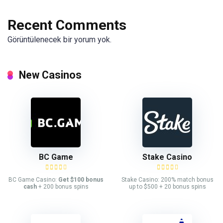
Recent Comments
Görüntülenecek bir yorum yok.
New Casinos
BC Game
Stake Casino
BC Game Casino:
Get $100 bonus
Stake Casino: 200% match bonus
cash
+ 200 bonus spins
up to $500 + 20 bonus spins