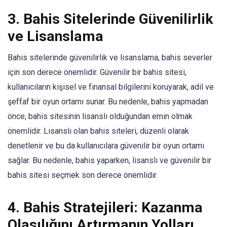
3. Bahis Sitelerinde Güvenilirlik
ve Lisanslama
Bahis sitelerinde güvenilirlik ve lisanslama, bahis severler
için son derece önemlidir. Güvenilir bir bahis sitesi,
kullanıcıların kişisel ve finansal bilgilerini koruyarak, adil ve
şeffaf bir oyun ortamı sunar. Bu nedenle, bahis yapmadan
önce, bahis sitesinin lisanslı olduğundan emin olmak
önemlidir. Lisanslı olan bahis siteleri, düzenli olarak
denetlenir ve bu da kullanıcılara güvenilir bir oyun ortamı
sağlar. Bu nedenle, bahis yaparken, lisanslı ve güvenilir bir
bahis sitesi seçmek son derece önemlidir.
4. Bahis Stratejileri: Kazanma
Olasılığını Artırmanın Yolları