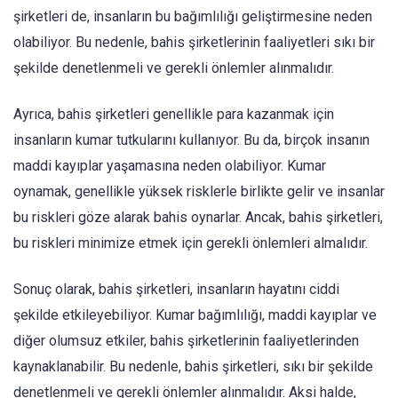
şirketleri de, insanların bu bağımlılığı geliştirmesine neden
olabiliyor. Bu nedenle, bahis şirketlerinin faaliyetleri sıkı bir
şekilde denetlenmeli ve gerekli önlemler alınmalıdır.
Ayrıca, bahis şirketleri genellikle para kazanmak için
insanların kumar tutkularını kullanıyor. Bu da, birçok insanın
maddi kayıplar yaşamasına neden olabiliyor. Kumar
oynamak, genellikle yüksek risklerle birlikte gelir ve insanlar
bu riskleri göze alarak bahis oynarlar. Ancak, bahis şirketleri,
bu riskleri minimize etmek için gerekli önlemleri almalıdır.
Sonuç olarak, bahis şirketleri, insanların hayatını ciddi
şekilde etkileyebiliyor. Kumar bağımlılığı, maddi kayıplar ve
diğer olumsuz etkiler, bahis şirketlerinin faaliyetlerinden
kaynaklanabilir. Bu nedenle, bahis şirketleri, sıkı bir şekilde
denetlenmeli ve gerekli önlemler alınmalıdır. Aksi halde,