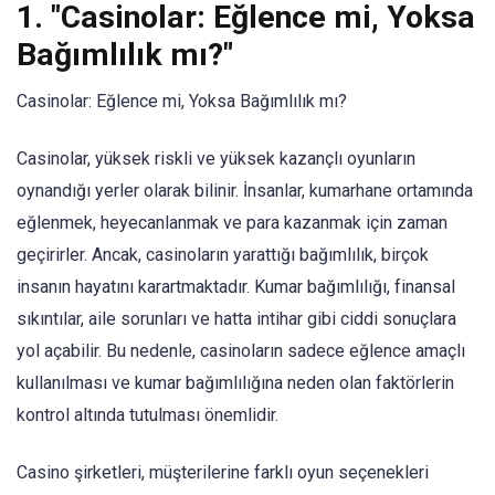
1. "Casinolar: Eğlence mi, Yoksa
Bağımlılık mı?"
Casinolar: Eğlence mi, Yoksa Bağımlılık mı?
Casinolar, yüksek riskli ve yüksek kazançlı oyunların
oynandığı yerler olarak bilinir. İnsanlar, kumarhane ortamında
eğlenmek, heyecanlanmak ve para kazanmak için zaman
geçirirler. Ancak, casinoların yarattığı bağımlılık, birçok
insanın hayatını karartmaktadır. Kumar bağımlılığı, finansal
sıkıntılar, aile sorunları ve hatta intihar gibi ciddi sonuçlara
yol açabilir. Bu nedenle, casinoların sadece eğlence amaçlı
kullanılması ve kumar bağımlılığına neden olan faktörlerin
kontrol altında tutulması önemlidir.
Casino şirketleri, müşterilerine farklı oyun seçenekleri