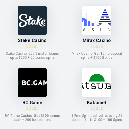
Stake Casino
Mirax Casino
Stake Casino: 200% match bonus
Mirax Casino: Get 10 no deposit
up to $500 + 20 bonus spins
spins + $100 Bonus
BC Game
Katsubet
BC Game Casino:
Get $100 bonus
1 Free Spin credited for every $1
cash
+ 200 bonus spins
deposit. Up to $100 +
100 Spins