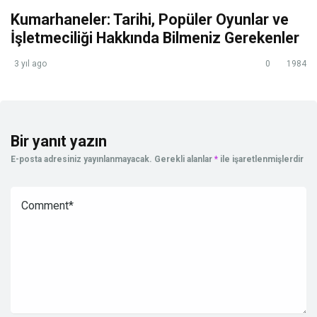
Kumarhaneler: Tarihi, Popüler Oyunlar ve
İşletmeciliği Hakkında Bilmeniz Gerekenler
3 yıl ago
0
1984
Bir yanıt yazın
E-posta adresiniz yayınlanmayacak.
Gerekli alanlar
*
ile işaretlenmişlerdir