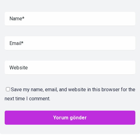
Save my name, email, and website in this browser for the
next time I comment.