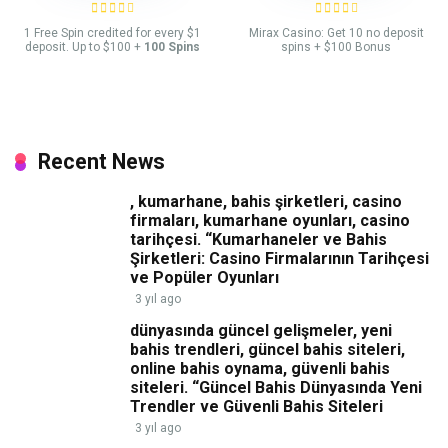
1 Free Spin credited for every $1
Mirax Casino: Get 10 no deposit
deposit. Up to $100 +
100 Spins
spins + $100 Bonus
Recent News
, kumarhane, bahis şirketleri, casino
firmaları, kumarhane oyunları, casino
tarihçesi. “Kumarhaneler ve Bahis
Şirketleri: Casino Firmalarının Tarihçesi
ve Popüler Oyunları
3 yıl ago
dünyasında güncel gelişmeler, yeni
bahis trendleri, güncel bahis siteleri,
online bahis oynama, güvenli bahis
siteleri. “Güncel Bahis Dünyasında Yeni
Trendler ve Güvenli Bahis Siteleri
3 yıl ago