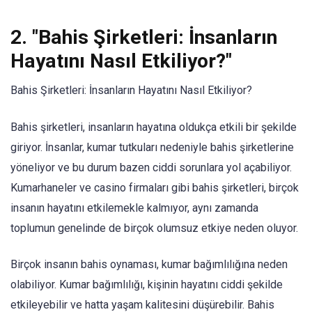
2. "Bahis Şirketleri: İnsanların
Hayatını Nasıl Etkiliyor?"
Bahis Şirketleri: İnsanların Hayatını Nasıl Etkiliyor?
Bahis şirketleri, insanların hayatına oldukça etkili bir şekilde
giriyor. İnsanlar, kumar tutkuları nedeniyle bahis şirketlerine
yöneliyor ve bu durum bazen ciddi sorunlara yol açabiliyor.
Kumarhaneler ve casino firmaları gibi bahis şirketleri, birçok
insanın hayatını etkilemekle kalmıyor, aynı zamanda
toplumun genelinde de birçok olumsuz etkiye neden oluyor.
Birçok insanın bahis oynaması, kumar bağımlılığına neden
olabiliyor. Kumar bağımlılığı, kişinin hayatını ciddi şekilde
etkileyebilir ve hatta yaşam kalitesini düşürebilir. Bahis