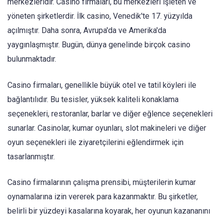
merkezleridir. Casino firmaları, bu merkezleri işleten ve
yöneten şirketlerdir. İlk casino, Venedik'te 17. yüzyılda
açılmıştır. Daha sonra, Avrupa'da ve Amerika'da
yaygınlaşmıştır. Bugün, dünya genelinde birçok casino
bulunmaktadır.
Casino firmaları, genellikle büyük otel ve tatil köyleri ile
bağlantılıdır. Bu tesisler, yüksek kaliteli konaklama
seçenekleri, restoranlar, barlar ve diğer eğlence seçenekleri
sunarlar. Casinolar, kumar oyunları, slot makineleri ve diğer
oyun seçenekleri ile ziyaretçilerini eğlendirmek için
tasarlanmıştır.
Casino firmalarının çalışma prensibi, müşterilerin kumar
oynamalarına izin vererek para kazanmaktır. Bu şirketler,
belirli bir yüzdeyi kasalarına koyarak, her oyunun kazananını