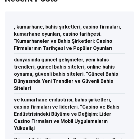
, kumarhane, bahis şirketleri, casino firmaları,
kumarhane oyunları, casino tarihçesi.
“Kumarhaneler ve Bahis Şirketleri: Casino
Firmalarının Tarihçesi ve Popüler Oyunları
dünyasında güncel gelişmeler, yeni bahis
trendleri, güncel bahis siteleri, online bahis
oynama, güvenli bahis siteleri. “Güncel Bahis
Dünyasında Yeni Trendler ve Güvenli Bahis
Siteleri
ve kumarhane endüstrisi, bahis şirketleri,
casino firmaları ve liderleri. “Casino ve Bahis
Endüstrisindeki Büyüme ve Değişim: Lider
Casino Firmaları ve Mobil Uygulamaların
Yükselişi