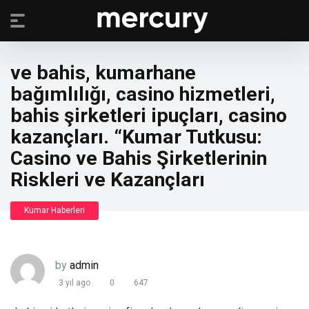
ve bahis, kumarhane
bağımlılığı, casino hizmetleri,
bahis şirketleri ipuçları, casino
kazançları. “Kumar Tutkusu:
Casino ve Bahis Şirketlerinin
Riskleri ve Kazançları
Kumar Haberleri
by
admin
3 yıl ago
0
647