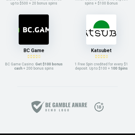
up to $500 + 20 bonus spins
spins + $100 Bonus
BC Game
Katsubet
BC Game Casino:
Get $100 bonus
1 Free Spin credited for every $1
cash
+ 200 bonus spins
deposit. Up to $100 +
100 Spins