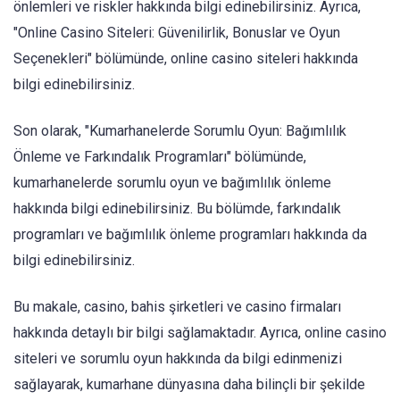
önlemleri ve riskler hakkında bilgi edinebilirsiniz. Ayrıca,
"Online Casino Siteleri: Güvenilirlik, Bonuslar ve Oyun
Seçenekleri" bölümünde, online casino siteleri hakkında
bilgi edinebilirsiniz.
Son olarak, "Kumarhanelerde Sorumlu Oyun: Bağımlılık
Önleme ve Farkındalık Programları" bölümünde,
kumarhanelerde sorumlu oyun ve bağımlılık önleme
hakkında bilgi edinebilirsiniz. Bu bölümde, farkındalık
programları ve bağımlılık önleme programları hakkında da
bilgi edinebilirsiniz.
Bu makale, casino, bahis şirketleri ve casino firmaları
hakkında detaylı bir bilgi sağlamaktadır. Ayrıca, online casino
siteleri ve sorumlu oyun hakkında da bilgi edinmenizi
sağlayarak, kumarhane dünyasına daha bilinçli bir şekilde