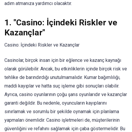
adım atmanıza yardımcı olacaktır.
1. "Casino: İçindeki Riskler ve
Kazançlar"
Casino: İçindeki Riskler ve Kazançlar
Casinolar, birçok insan için bir eğlence ve kazanç kaynağı
olarak görülebilir. Ancak, bu etkinliklerin içinde birçok risk ve
tehlike de barındırdığı unutulmamalıdır. Kumar bağımlılığı,
maddi kayıplar ve hatta suç işleme gibi sonuçları olabilir.
Ayrıca, casino oyunlarının çoğu şans oyunlarıdır ve kazançlar
garanti değildir. Bu nedenle, oyuncuların kayıplarını
sınırlamak ve sorumlu bir şekilde oynamak için planlama
yapmaları önemlidir. Casino işletmeleri de, müşterilerinin
güvenliğini ve refahını sağlamak için çaba göstermelidir. Bu