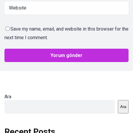
Save my name, email, and website in this browser for the
next time I comment.
Ara
Ara
Recent Posts