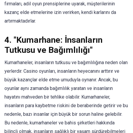
firmaları, adil oyun prensiplerine uyarak, müşterilerinin
kazanç elde etmelerine izin verirken, kendi karlarını da
artırmaktadırlar.
4. "Kumarhane: İnsanların
Tutkusu ve Bağımlılığı"
Kumarhaneler, insanların tutkusu ve bağımlılığına neden olan
yerlerdir. Casino oyunları, insanların heyecanını arttırır ve
büyük kazançlar elde etme umuduyla oynanır. Ancak, bu
oyunlar aynı zamanda bağımlılık yaratan ve insanların
hayatını mahveden bir tehlike olabilir. Kumarhaneler,
insanların para kaybetme riskini de beraberinde getirir ve bu
nedenle, bazı insanlar için büyük bir sorun haline gelebilir.
Bu nedenle, kumarhaneler ve bahis şirketleri hakkında
bilinçli olmak, insanların sağlıklı bir yaşam sürdürebilmeleri