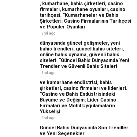
, kumarhane, bahis şirketleri, casino
firmaları, kumarhane oyunları, casino
tarihçesi. “Kumarhaneler ve Bahis
Şirketleri: Casino Firmalarının Tarihçesi
ve Popüler Oyunları
3 yıl ago
dünyasında güncel gelişmeler, yeni
bahis trendleri, güncel bahis siteleri,
online bahis oynama, güvenli bahis
siteleri. “Güncel Bahis Dünyasında Yeni
Trendler ve Güvenli Bahis Siteleri
3 yıl ago
ve kumarhane endüstrisi, bahis
şirketleri, casino firmaları ve liderleri.
“Casino ve Bahis Endüstrisindeki
Büyüme ve Değişim: Lider Casino
Firmaları ve Mobil Uygulamaların
Yükselişi
3 yıl ago
Güncel Bahis Dünyasında Son Trendler
ve Yeni Seçenekler