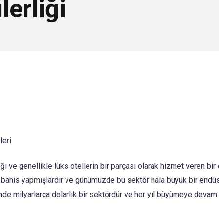
lerliği
leri
ğı ve genellikle lüks otellerin bir parçası olarak hizmet veren bir
 bahis yapmışlardır ve günümüzde bu sektör hala büyük bir endüs
nde milyarlarca dolarlık bir sektördür ve her yıl büyümeye devam