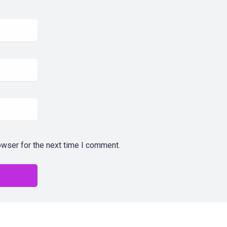
owser for the next time I comment.