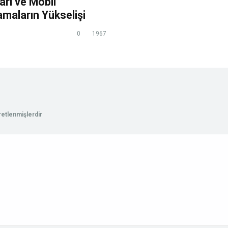
arı ve Mobil
maların Yükselişi
0
1967
aretlenmişlerdir