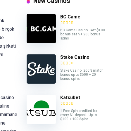
New Casinos
BC Game
çok
 birçok
BC Game Casino:
Get $100
bonus cash
+ 200 bonus
de
spins
 şirketi
ıl
Stake Casino
Stake Casino: 200% match
bonus up to $500 + 20
bonus spins
e casino
Katsubet
aline
1 Free Spin credited for
kumarhane
every $1 deposit. Up to
$100 +
100 Spins
ine