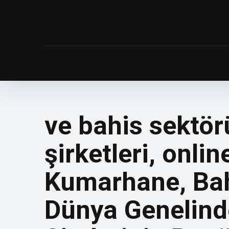
ve bahis sektör
şirketleri, onlin
Kumarhane, Bahi
Dünya Genelinde