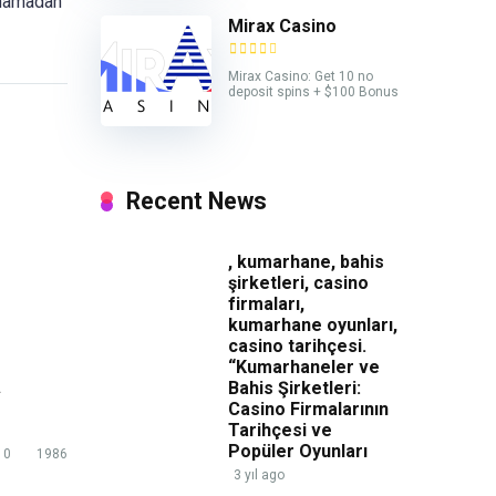
ynamadan
Mirax Casino
Mirax Casino: Get 10 no
deposit spins + $100 Bonus
Recent News
, kumarhane, bahis
şirketleri, casino
firmaları,
kumarhane oyunları,
casino tarihçesi.
“Kumarhaneler ve
a
Bahis Şirketleri:
Casino Firmalarının
Tarihçesi ve
Popüler Oyunları
0
1986
3 yıl ago