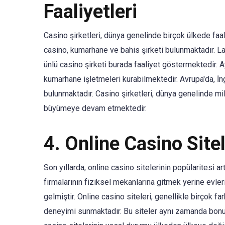
Faaliyetleri
Casino şirketleri, dünya genelinde birçok ülkede faa
casino, kumarhane ve bahis şirketi bulunmaktadır. 
ünlü casino şirketi burada faaliyet göstermektedir. A
kumarhane işletmeleri kurabilmektedir. Avrupa'da, İng
bulunmaktadır. Casino şirketleri, dünya genelinde mil
büyümeye devam etmektedir.
4. Online Casino Sitel
Son yıllarda, online casino sitelerinin popülaritesi a
firmalarının fiziksel mekanlarına gitmek yerine evler
gelmiştir. Online casino siteleri, genellikle birçok f
deneyimi sunmaktadır. Bu siteler aynı zamanda bonu