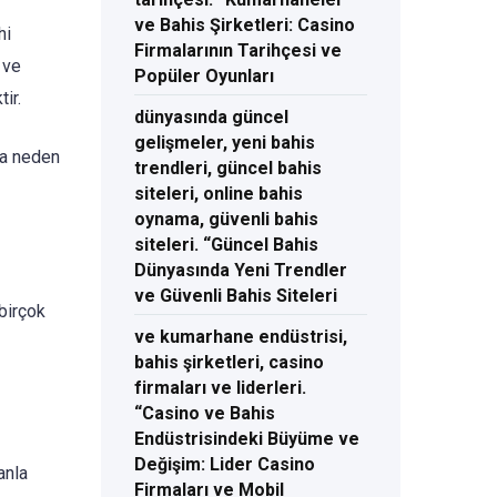
ve Bahis Şirketleri: Casino
hi
Firmalarının Tarihçesi ve
 ve
Popüler Oyunları
ir.
dünyasında güncel
gelişmeler, yeni bahis
ra neden
trendleri, güncel bahis
siteleri, online bahis
oynama, güvenli bahis
siteleri. “Güncel Bahis
Dünyasında Yeni Trendler
ve Güvenli Bahis Siteleri
 birçok
ve kumarhane endüstrisi,
bahis şirketleri, casino
firmaları ve liderleri.
“Casino ve Bahis
Endüstrisindeki Büyüme ve
Değişim: Lider Casino
anla
Firmaları ve Mobil