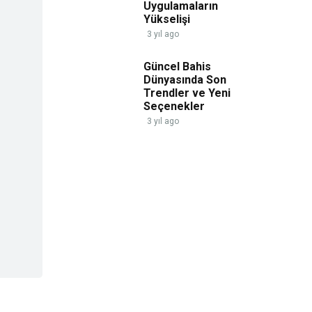
Uygulamaların
Yükselişi
3 yıl ago
Güncel Bahis
Dünyasında Son
Trendler ve Yeni
Seçenekler
3 yıl ago