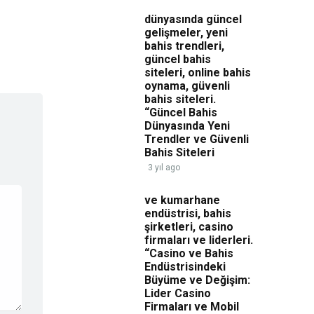
dünyasında güncel
gelişmeler, yeni
bahis trendleri,
güncel bahis
siteleri, online bahis
oynama, güvenli
bahis siteleri.
“Güncel Bahis
Dünyasında Yeni
Trendler ve Güvenli
Bahis Siteleri
3 yıl ago
ve kumarhane
endüstrisi, bahis
şirketleri, casino
firmaları ve liderleri.
“Casino ve Bahis
Endüstrisindeki
Büyüme ve Değişim:
Lider Casino
Firmaları ve Mobil